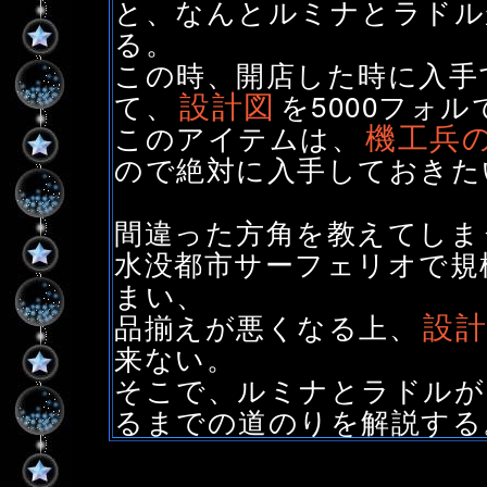
と、なんとルミナとラドル
る。
この時、開店した時に入手
設計図
て、
を5000フォ
機工兵
このアイテムは、
ので絶対に入手しておきた
間違った方角を教えてしま
水没都市サーフェリオで規
まい、
設
品揃えが悪くなる上、
来ない。
そこで、ルミナとラドルが
るまでの道のりを解説する