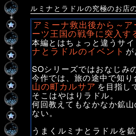
ルミナとラドルの究極のお店
アミーナ救出後から～ア
ーツ王国の戦争に突入す
本編とはちょっと違うサイ
ナとラドルのイベント
が
SOシリーズではおなじみ
今作では、旅の途中で知り
山の町カルサア
を目指し
そこはやはりラドル。
何回教えてもなかなか鉱山
ない。
うまくルミナとラドルを鉱