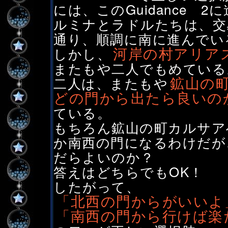
には、このGuidance 2
ルミナとラドルたちは、交
通り、順調に南に進んでい
河岸の村アリア
しかし、
またもや二人でもめている
鉱山の
二人は、またもや
どの門から出たら良いの
ている。
もちろん鉱山の町カルサア
か南西の門になるわけだが
だらよいのか？
答えはどちらでもOK！
したがって、
「北西の門からがいいよ
「南西の門から行けば楽