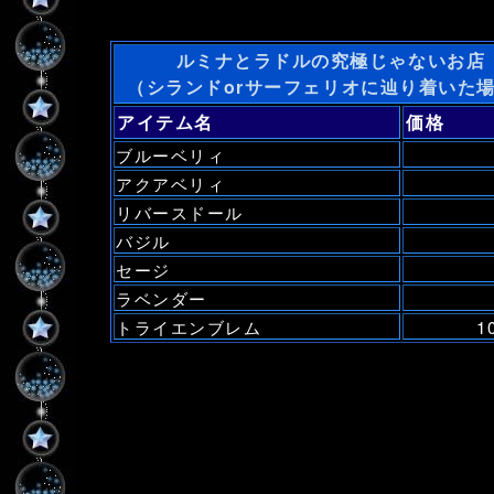
ルミナとラドルの究極じゃないお店
（シランドorサーフェリオに辿り着いた
アイテム名
価格
ブルーベリィ
アクアベリィ
リバースドール
バジル
セージ
ラベンダー
トライエンブレム
1