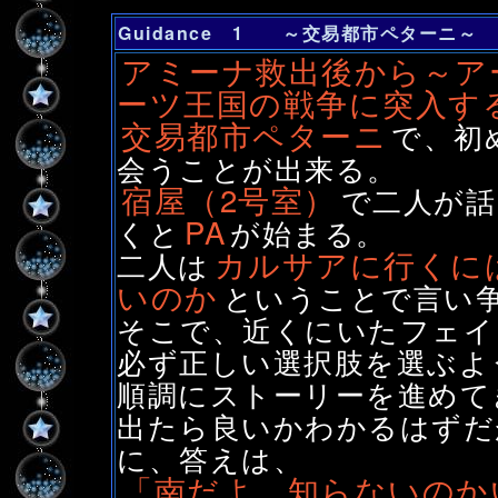
Guidance 1 ～交易都市ペターニ～
アミーナ救出後から～ア
ーツ王国の戦争に突入す
交易都市ペターニ
で、初
会うことが出来る。
宿屋（2号室）
で二人が話
PA
くと
が始まる。
カルサアに行くに
二人は
いのか
ということで言い
そこで、近くにいたフェイ
必ず正しい選択肢を選ぶよ
順調にストーリーを進めて
出たら良いかわかるはずだ
に、答えは、
「南だよ。知らないのか