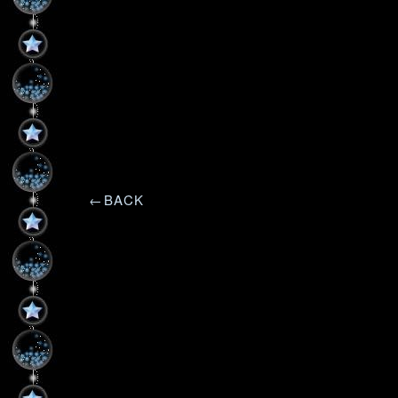
←BACK