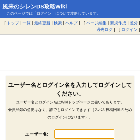
風来のシレンDS攻略Wiki
このページでは「ログイン」について攻略しています。
[
トップ
|
一覧
|
最終更新
|
検索
|
ヘルプ
] [
ページ編集
|
新規作成
|
差分
|
過去ログ
] [
ログイン
]
ユーザー名とログイン名を入力してログインして
ください。
ユーザー名とログイン名はWikiトップページに書いてあります。
会員登録の必要はなく、誰でもログインできます（スパム投稿回避のため
のログインになります）。
ユーザー名: