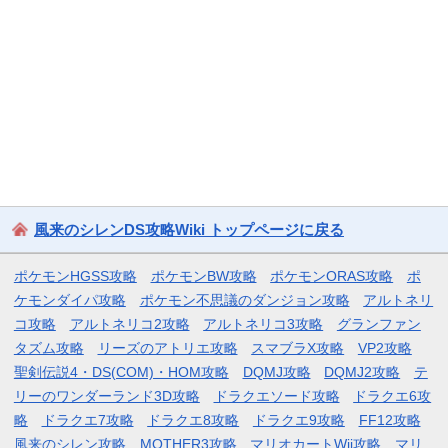
風来のシレンDS攻略Wiki トップページに戻る
ポケモンHGSS攻略
ポケモンBW攻略
ポケモンORAS攻略
ポ
ケモンダイパ攻略
ポケモン不思議のダンジョン攻略
アルトネリ
コ攻略
アルトネリコ2攻略
アルトネリコ3攻略
グランファン
タズム攻略
リーズのアトリエ攻略
スマブラX攻略
VP2攻略
聖剣伝説4・DS(COM)・HOM攻略
DQMJ攻略
DQMJ2攻略
テ
リーのワンダーランド3D攻略
ドラクエソード攻略
ドラクエ6攻
略
ドラクエ7攻略
ドラクエ8攻略
ドラクエ9攻略
FF12攻略
風来のシレン攻略
MOTHER3攻略
マリオカートWii攻略
マリ