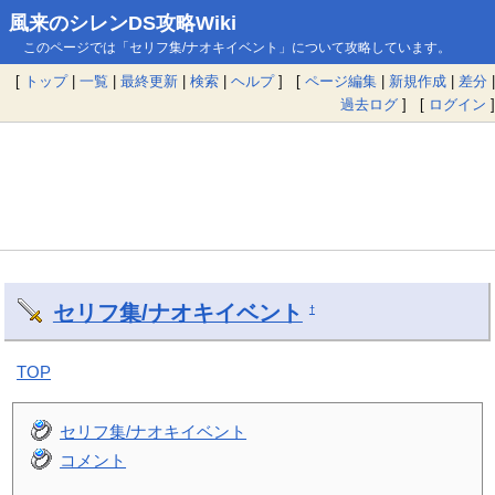
風来のシレンDS攻略Wiki
このページでは「セリフ集/ナオキイベント」について攻略しています。
[
トップ
|
一覧
|
最終更新
|
検索
|
ヘルプ
] [
ページ編集
|
新規作成
|
差分
|
過去ログ
] [
ログイン
]
セリフ集/ナオキイベント
†
TOP
セリフ集/ナオキイベント
コメント