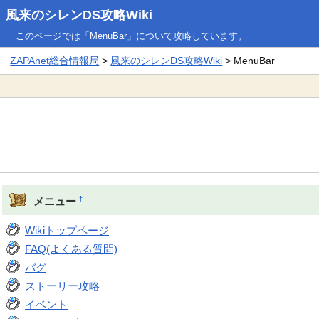
風来のシレンDS攻略Wiki
このページでは「MenuBar」について攻略しています。
ZAPAnet総合情報局
>
風来のシレンDS攻略Wiki
> MenuBar
†
メニュー
Wikiトップページ
FAQ(よくある質問)
バグ
ストーリー攻略
イベント