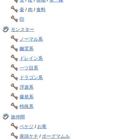
壷
/
肉
/
食料
印
モンスター
ノーマル系
幽霊系
ドレイン系
一ツ目系
ドラゴン系
浮遊系
爆発系
特殊系
旅仲間
ペケジ
/
お竜
座頭ケチ
/
ボーグマムル