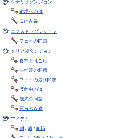
シナリオダンジョン
宿場への道
こばみ谷
エクストラダンジョン
フェイの問題
クリア後ダンジョン
食神のほこら
掛軸裏の洞窟
フェイの最終問題
魔蝕虫の道
儀式の洞窟
死者の谷底
アイテム
剣
/
盾
/
腕輪
矢
/
杖
/
巻物
/
草・種