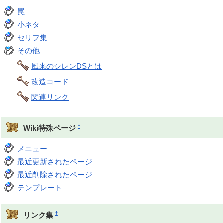
罠
小ネタ
セリフ集
その他
風来のシレンDSとは
改造コード
関連リンク
†
Wiki特殊ページ
メニュー
最近更新されたページ
最近削除されたページ
テンプレート
†
リンク集