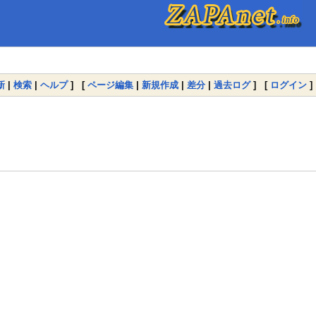
新
|
検索
|
ヘルプ
] [
ページ編集
|
新規作成
|
差分
|
過去ログ
] [
ログイン
]