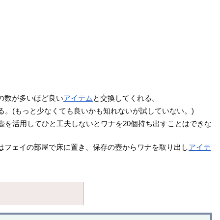
。
の数が多いほど良い
アイテム
と交換してくれる。
る。(もっと少なくても良いかも知れないが試していない。)
壺を活用してひと工夫しないとワナを20個持ち出すことはできな
はフェイの部屋で床に置き、保存の壺からワナを取り出し
アイテ