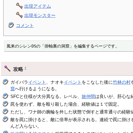
出現アイテム
出現モンスター
コメント
風来のシレンDSの「掛軸裏の洞窟」を編集するページです。
攻略
†
ガイバラ
イベント
、ナオキ
イベント
をこなした後に
竹林の村
窟
へ行けるようになる。
SFCと仕様が大分異なる。レベル、
旅仲間
は良いが、肝心な
罠を使わず、敵を殴り殺した場合、経験値は１で固定。
ただし、ワナ師の腕輪を外した状態で倒すと通常通りの経験
敵を罠に掛けると、敵に倍率が表示される。連続で罠に掛け
んど入らない。