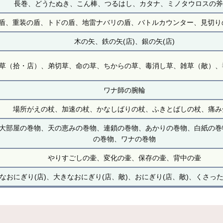
長巻、どうたぬき、こん棒、つるはし、カタナ、ミノタウロスの斧(
、重装の盾、トドの盾、地雷ナバリの盾、バトルカウンター、見切りの盾
木の矢、鉄の矢(店)、銀の矢(店)
草（拾・店）、弟切草、命の草、ちからの草、毒消し草、雑草（敵）、
ワナ師の腕輪
場所がえの杖、加速の杖、かなしばりの杖、ふきとばしの杖、痛み
大部屋の巻物、天の恵みの巻物、連鎖の巻物、あかりの巻物、白紙の巻
の巻物、ワナの巻物
やりすごしの壷、変化の壷、保存の壷、背中の壷
なおにぎり(店)、大きなおにぎり(店、敵)、おにぎり(店、敵)、くさった