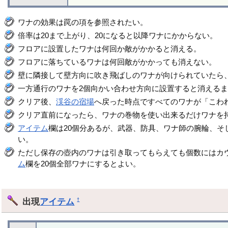
ワナの効果は罠の項を参照されたい。
倍率は20まで上がり、20になると以降ワナにかからない。
フロアに設置したワナは何回か敵がかかると消える。
フロアに落ちているワナは何回敵がかかっても消えない。
壁に隣接して壁方向に吹き飛ばしのワナが向けられていたら
一方通行のワナを2個向かい合わせ方向に設置すると消える
クリア後、
渓谷の宿場
へ戻った時点ですべてのワナが「こわ
クリア直前になったら、ワナの巻物を使い出来るだけワナを持
アイテム
欄は20個分あるが、武器、防具、ワナ師の腕輪、そ
い。
ただし保存の壺内のワナは引き取ってもらえても個数にはカ
ム
欄を20個全部ワナにするとよい。
出現
アイテム
†