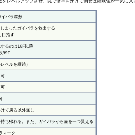
敵をレベルアップさせ、罠で倍率をかけて倒せば経験値が一気に入
ガイバラ屋敷
てしまったガイバラを救出する
Fを目指す
現するのは16F以降
数99F
のレベルを継続）
不可
不可
可
かけて戻る以外無し
が持ち帰れる。また、ガイバラから壺を一つ貰える
ラマーク