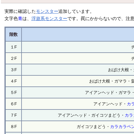
実際に確認した
モンスター
追加しています。
文字色
青
は、
浮遊系
モンスター
です。罠にかからないので、注意
階数
１F
２F
３F
おばけ大根・
４F
おばけ大根・ガマラ・
５F
アイアンヘッド・ガマラ
６F
アイアンヘッド・
カ
７F
アイアンヘッド・ガイコツまどう・
カラ
８F
ガイコツまどう・
カラカラペ