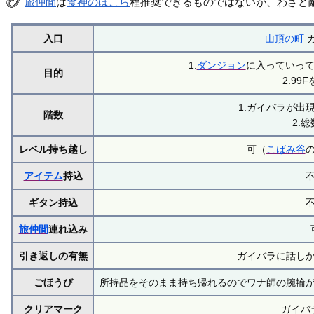
旅仲間
は
食神のほこら
程推奨できるものではないが、わざと
入口
山頂の町
1.
ダンジョン
に入っていっ
目的
2.99
1.ガイバラが出
階数
2.総
レベル持ち越し
可（
こばみ谷
アイテム
持込
ギタン持込
旅仲間
連れ込み
引き返しの有無
ガイバラに話し
ごほうび
所持品をそのまま持ち帰れるのでワナ師の腕輪
クリアマーク
ガイバ