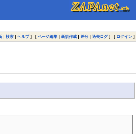
新
|
検索
|
ヘルプ
] [
ページ編集
|
新規作成
|
差分
|
過去ログ
] [
ログイン
]