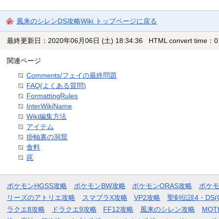
風来のシレンDS攻略Wiki トップページに戻る
最終更新日：2020年06月06日 (土) 18:34:36
HTML convert time：0.
関連ページ
Comments/フェイの最終問題
FAQ(よくある質問)
FormattingRules
InterWikiName
Wiki編集方法
アイテム
掛軸裏の洞窟
食料
罠
ポケモンHGSS攻略
ポケモンBW攻略
ポケモンORAS攻略
ポケ
リーズのアトリエ攻略
スマブラX攻略
VP2攻略
聖剣伝説4・DS(
ラクエ8攻略
ドラクエ9攻略
FF12攻略
風来のシレン攻略
MOT