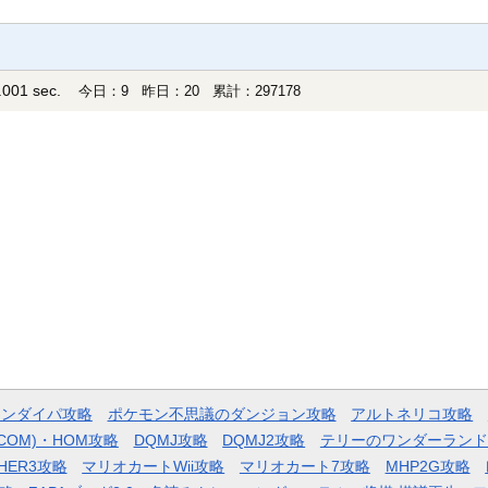
001 sec.
今日：9 昨日：20 累計：297178
モンダイパ攻略
ポケモン不思議のダンジョン攻略
アルトネリコ攻略
COM)・HOM攻略
DQMJ攻略
DQMJ2攻略
テリーのワンダーランド
HER3攻略
マリオカートWii攻略
マリオカート7攻略
MHP2G攻略