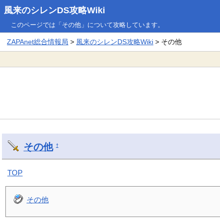
風来のシレンDS攻略Wiki
このページでは「その他」について攻略しています。
ZAPAnet総合情報局
>
風来のシレンDS攻略Wiki
> その他
その他
†
TOP
その他