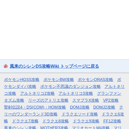
風来のシレンDS攻略Wiki トップページに戻る
ポケモンHGSS攻略
ポケモンBW攻略
ポケモンORAS攻略
ポ
ケモンダイパ攻略
ポケモン不思議のダンジョン攻略
アルトネリ
コ攻略
アルトネリコ2攻略
アルトネリコ3攻略
グランファン
タズム攻略
リーズのアトリエ攻略
スマブラX攻略
VP2攻略
聖剣伝説4・DS(COM)・HOM攻略
DQMJ攻略
DQMJ2攻略
テ
リーのワンダーランド3D攻略
ドラクエソード攻略
ドラクエ6攻
略
ドラクエ7攻略
ドラクエ8攻略
ドラクエ9攻略
FF12攻略
風来のシレン攻略
MOTHER3攻略
マリオカートWii攻略
マリ