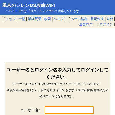
風来のシレンDS攻略Wiki
このページでは「ログイン」について攻略しています。
[
トップ
|
一覧
|
最終更新
|
検索
|
ヘルプ
] [
ページ編集
|
新規作成
|
差分
|
過去ログ
] [
ログイン
]
ユーザー名とログイン名を入力してログインして
ください。
ユーザー名とログイン名はWikiトップページに書いてあります。
会員登録の必要はなく、誰でもログインできます（スパム投稿回避のため
のログインになります）。
ユーザー名: