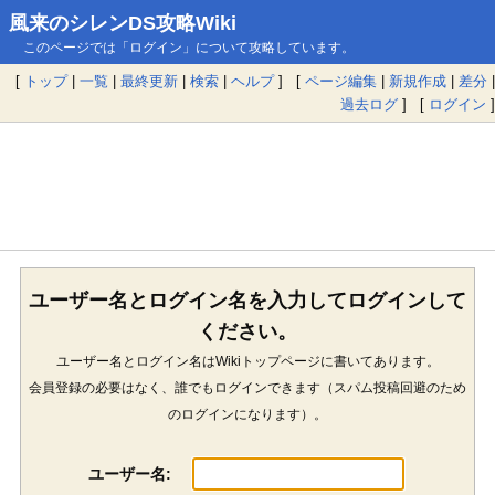
風来のシレンDS攻略Wiki
このページでは「ログイン」について攻略しています。
[
トップ
|
一覧
|
最終更新
|
検索
|
ヘルプ
] [
ページ編集
|
新規作成
|
差分
|
過去ログ
] [
ログイン
]
ユーザー名とログイン名を入力してログインして
ください。
ユーザー名とログイン名はWikiトップページに書いてあります。
会員登録の必要はなく、誰でもログインできます（スパム投稿回避のため
のログインになります）。
ユーザー名: