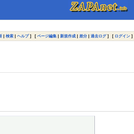
新
|
検索
|
ヘルプ
] [
ページ編集
|
新規作成
|
差分
|
過去ログ
] [
ログイン
]