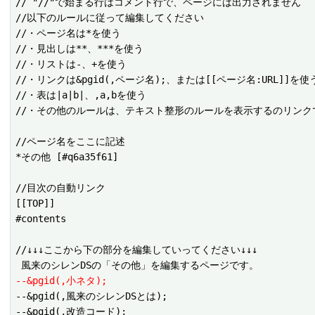
// "//"で始まる行はコメント行で、ページには出力されません

//以下のルールに従って編集してください

//・ページ名は*を使う

//・見出しは**、***を使う

//・リストは-、+を使う

//・リンクは&pgid(,ページ名);、または[[ページ名:URL]]を使う
//・表は|a|b|、,a,bを使う

//・その他のルールは、テキスト整形のルールを表示するのリンクで
//ページ名をここに記述

*その他 [#q6a35f61]

//目次の自動リンク

[[TOP]]

#contents

//↓↓↓ここから下の部分を編集していってください↓↓↓

--&pgid(,小ネタ);
--&pgid(,風来のシレンDSとは);

--&pgid(,改造コード);
