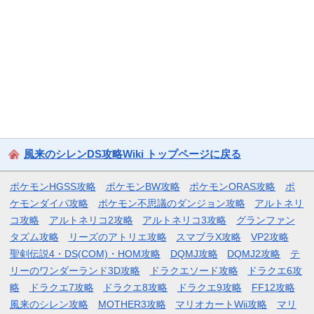
風来のシレンDS攻略Wiki トップページに戻る
ポケモンHGSS攻略
ポケモンBW攻略
ポケモンORAS攻略
ポ
ケモンダイパ攻略
ポケモン不思議のダンジョン攻略
アルトネリ
コ攻略
アルトネリコ2攻略
アルトネリコ3攻略
グランファン
タズム攻略
リーズのアトリエ攻略
スマブラX攻略
VP2攻略
聖剣伝説4・DS(COM)・HOM攻略
DQMJ攻略
DQMJ2攻略
テ
リーのワンダーランド3D攻略
ドラクエソード攻略
ドラクエ6攻
略
ドラクエ7攻略
ドラクエ8攻略
ドラクエ9攻略
FF12攻略
風来のシレン攻略
MOTHER3攻略
マリオカートWii攻略
マリ