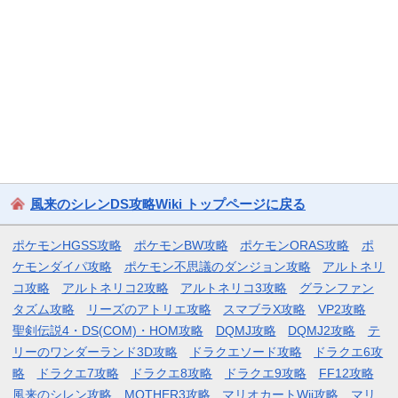
風来のシレンDS攻略Wiki トップページに戻る
ポケモンHGSS攻略
ポケモンBW攻略
ポケモンORAS攻略
ポ
ケモンダイパ攻略
ポケモン不思議のダンジョン攻略
アルトネリ
コ攻略
アルトネリコ2攻略
アルトネリコ3攻略
グランファン
タズム攻略
リーズのアトリエ攻略
スマブラX攻略
VP2攻略
聖剣伝説4・DS(COM)・HOM攻略
DQMJ攻略
DQMJ2攻略
テ
リーのワンダーランド3D攻略
ドラクエソード攻略
ドラクエ6攻
略
ドラクエ7攻略
ドラクエ8攻略
ドラクエ9攻略
FF12攻略
風来のシレン攻略
MOTHER3攻略
マリオカートWii攻略
マリ