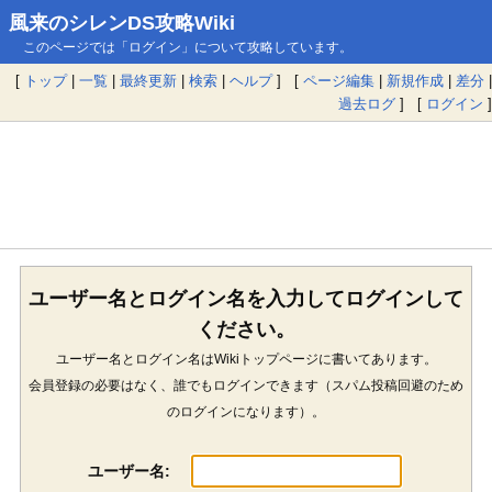
風来のシレンDS攻略Wiki
このページでは「ログイン」について攻略しています。
[
トップ
|
一覧
|
最終更新
|
検索
|
ヘルプ
] [
ページ編集
|
新規作成
|
差分
|
過去ログ
] [
ログイン
]
ユーザー名とログイン名を入力してログインして
ください。
ユーザー名とログイン名はWikiトップページに書いてあります。
会員登録の必要はなく、誰でもログインできます（スパム投稿回避のため
のログインになります）。
ユーザー名: