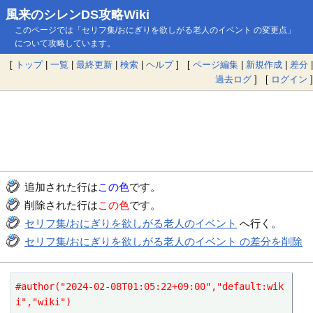
風来のシレンDS攻略Wiki
このページでは「セリフ集/おにぎりを欲しがる老人のイベント の変更点」
について攻略しています。
[
トップ
|
一覧
|
最終更新
|
検索
|
ヘルプ
] [
ページ編集
|
新規作成
|
差分
|
過去ログ
] [
ログイン
]
追加された行は
この色
です。
削除された行は
この色
です。
セリフ集/おにぎりを欲しがる老人のイベント
へ行く。
セリフ集/おにぎりを欲しがる老人のイベント の差分を削除
#author("2024-02-08T01:05:22+09:00","default:wik
i","wiki")