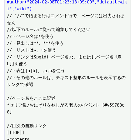
#author("2024-02-08T01:23:13+09:00","default:wik
i","wiki")
// "//"で始まる行はコメント行で、ページには出力されま
せん

//以下のルールに従って編集してください

//・ページ名は*を使う

//・見出しは**、***を使う

//・リストは-、+を使う

//・リンクは&pgid(,ページ名);、または[[ページ名:UR
L]]を使う

//・表は|a|b|、,a,bを使う

//・その他のルールは、テキスト整形のルールを表示するの
リンクで確認

//ページ名をここに記述

*セリフ集/おにぎりを欲しがる老人のイベント [#v59788e
6]

//目次の自動リンク

[[TOP]]

#contents
