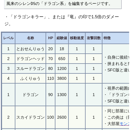
風来のシレンDSの「ドラゴン系」を編集するページです。
・「ドラゴンキラー」、または『竜』の印で1.5倍のダメー
ジ。
レベル
名称
HP
経験値
移動速度
攻撃回数
特徴
1
とおせんりゅう
20
18
1
1
・自身に後続
2
ドラゴンヘッド
70
650
1
1
・挟まれると
3
スルードラゴン
80
1200
1
1
・SFC版と違
4
ふくりゅう
110
3800
1
1
・視界の範囲
1
ドラゴン
90
1300
1
1
・「ドラゴン
・SFC版と
・同じ部屋に
2
スカイドラゴン
100
2600
1
1
・この炎は（
・大部屋
モン