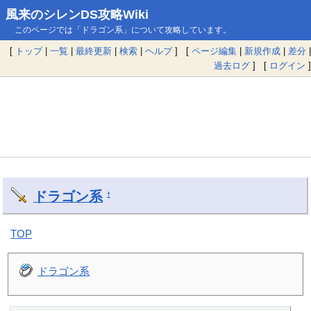
風来のシレンDS攻略Wiki
このページでは「ドラゴン系」について攻略しています。
[
トップ
|
一覧
|
最終更新
|
検索
|
ヘルプ
] [
ページ編集
|
新規作成
|
差分
|
過去ログ
] [
ログイン
]
ドラゴン系
†
TOP
ドラゴン系