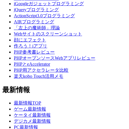
iGoogleガジェットプログラミング
jQueryプログラミング
ActionScript3.0プログラミング
AIRプログラミング
「左上の魔術師」理論
Webサイトのスクリーンショット
顔にエフェクト
作ろう！iアプリ
PHP参考書レビュー
PHPオープンソースWebアプリレビュー
PHPとeAccelerator
PHP用アクセラレータ比較
楽天kobo Touch活用メモ
最新情報
最新情報TOP
ゲーム最新情報
ケータイ最新情報
デジカメ最新情報
PC最新情報