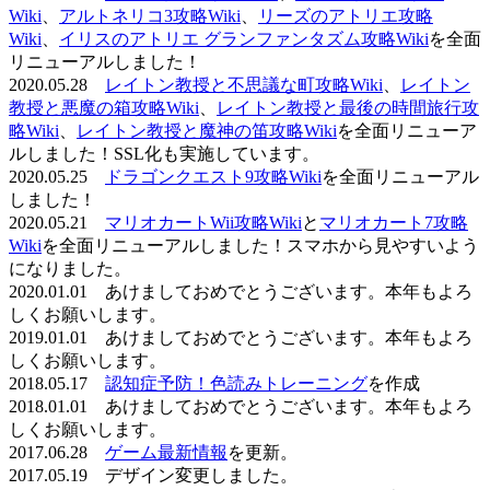
Wiki
、
アルトネリコ3攻略Wiki
、
リーズのアトリエ攻略
Wiki
、
イリスのアトリエ グランファンタズム攻略Wiki
を全面
リニューアルしました！
2020.05.28
レイトン教授と不思議な町攻略Wiki
、
レイトン
教授と悪魔の箱攻略Wiki
、
レイトン教授と最後の時間旅行攻
略Wiki
、
レイトン教授と魔神の笛攻略Wiki
を全面リニューア
ルしました！SSL化も実施しています。
2020.05.25
ドラゴンクエスト9攻略Wiki
を全面リニューアル
しました！
2020.05.21
マリオカートWii攻略Wiki
と
マリオカート7攻略
Wiki
を全面リニューアルしました！スマホから見やすいよう
になりました。
2020.01.01 あけましておめでとうございます。本年もよろ
しくお願いします。
2019.01.01 あけましておめでとうございます。本年もよろ
しくお願いします。
2018.05.17
認知症予防！色読みトレーニング
を作成
2018.01.01 あけましておめでとうございます。本年もよろ
しくお願いします。
2017.06.28
ゲーム最新情報
を更新。
2017.05.19 デザイン変更しました。