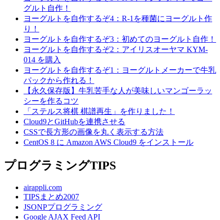
グルト自作！
ヨーグルトを自作するぞ4：R-1を種菌にヨーグルト作
り！
ヨーグルトを自作するぞ3：初めてのヨーグルト自作！
ヨーグルトを自作するぞ2：アイリスオーヤマ KYM-
014 を購入
ヨーグルトを自作するぞ1：ヨーグルトメーカーで牛乳
パックから作れる！
【永久保存版】牛乳苦手な人が美味しいマンゴーラッ
シーを作るコツ
「ステルス将棋 棋譜再生」を作りました！
Cloud9とGitHubを連携させる
CSSで長方形の画像を丸く表示する方法
CentOS 8 に Amazon AWS Cloud9 をインストール
プログラミングTIPS
airappli.com
TIPSまとめ2007
JSONPプログラミング
Google AJAX Feed API