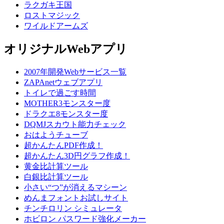
ラクガキ王国
ロストマジック
ワイルドアームズ
オリジナルWebアプリ
2007年開発Webサービス一覧
ZAPAnetウェブアプリ
トイレで過ごす時間
MOTHER3モンスター度
ドラクエ8モンスター度
DQMJスカウト能力チェック
おはようチューブ
超かんたんPDF作成！
超かんたん3D円グラフ作成！
黄金比計算ツール
白銀比計算ツール
小さい“つ”が消えるマシーン
めんまフォントお試しサイト
チンチロリン シミュレータ
ホビロン パスワード強化メーカー