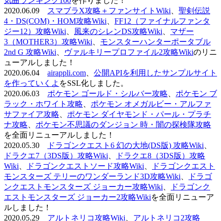
気曲ランキング100
を作りました！
2020.06.09
スマブラX攻略＋ファンサイトWiki
、
聖剣伝説
4・DS(COM)・HOM攻略Wiki
、
FF12（ファイナルファンタ
ジー12）攻略Wiki
、
風来のシレンDS攻略Wiki
、
マザー
3（MOTHER3）攻略Wiki
、
モンスターハンターポータブル
2nd G 攻略Wiki
、
ヴァルキリープロファイル2攻略Wiki
のリニ
ューアルしました！
2020.06.04
airappli.com
、
公開APIを利用したサンプルサイト
を作っていくよ
をSSL化しました。
2020.06.03
ポケモン ゴールド・シルバー攻略
、
ポケモン ブ
ラック・ホワイト攻略
、
ポケモン オメガルビー・アルファ
サファイア攻略
、
ポケモン ダイヤモンド・パール・プラチ
ナ攻略
、
ポケモン不思議のダンジョン 時・闇の探検隊攻略
を全面リニューアルしました！
2020.05.30
ドラゴンクエスト6 幻の大地(DS版) 攻略Wiki
、
ドラクエ7（3DS版）攻略Wiki
、
ドラクエ8（3DS版）攻略
Wiki
、
ドラゴンクエストソード攻略Wiki
、
ドラゴンクエスト
モンスターズ テリーのワンダーランド3D攻略Wiki
、
ドラゴ
ンクエストモンスターズ ジョーカー攻略Wiki
、
ドラゴンク
エストモンスターズ ジョーカー2攻略Wiki
を全面リニューア
ルしました！
2020.05.29
アルトネリコ攻略Wiki
、
アルトネリコ2攻略