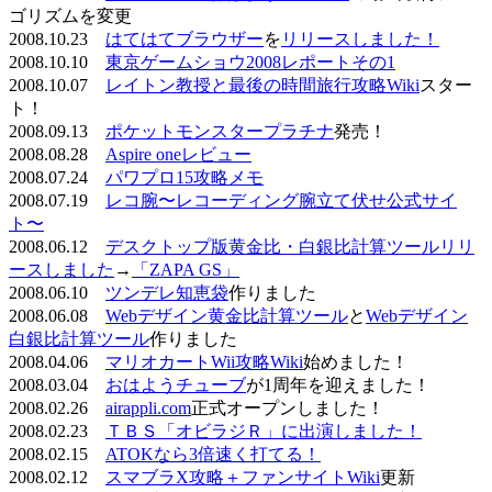
ゴリズムを変更
2008.10.23
はてはてブラウザー
を
リリースしました！
2008.10.10
東京ゲームショウ2008レポートその1
2008.10.07
レイトン教授と最後の時間旅行攻略Wiki
スター
ト！
2008.09.13
ポケットモンスタープラチナ
発売！
2008.08.28
Aspire oneレビュー
2008.07.24
パワプロ15攻略メモ
2008.07.19
レコ腕〜レコーディング腕立て伏せ公式サイ
ト〜
2008.06.12
デスクトップ版黄金比・白銀比計算ツールリリ
ースしました
→
「ZAPA GS」
2008.06.10
ツンデレ知恵袋
作りました
2008.06.08
Webデザイン黄金比計算ツール
と
Webデザイン
白銀比計算ツール
作りました
2008.04.06
マリオカートWii攻略Wiki
始めました！
2008.03.04
おはようチューブ
が1周年を迎えました！
2008.02.26
airappli.com
正式オープンしました！
2008.02.23
ＴＢＳ「オビラジＲ」に出演しました！
2008.02.15
ATOKなら3倍速く打てる！
2008.02.12
スマブラX攻略＋ファンサイトWiki
更新