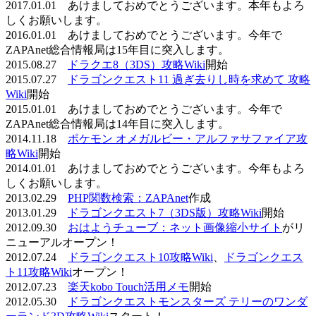
2017.01.01 あけましておめでとうございます。本年もよろ
しくお願いします。
2016.01.01 あけましておめでとうございます。今年で
ZAPAnet総合情報局は15年目に突入します。
2015.08.27
ドラクエ8（3DS）攻略Wiki
開始
2015.07.27
ドラゴンクエスト11 過ぎ去りし時を求めて 攻略
Wiki
開始
2015.01.01 あけましておめでとうございます。今年で
ZAPAnet総合情報局は14年目に突入します。
2014.11.18
ポケモン オメガルビー・アルファサファイア攻
略Wiki
開始
2014.01.01 あけましておめでとうございます。今年もよろ
しくお願いします。
2013.02.29
PHP関数検索：ZAPAnet
作成
2013.01.29
ドラゴンクエスト7（3DS版）攻略Wiki
開始
2012.09.30
おはようチューブ：ネット画像縮小サイト
がリ
ニューアルオープン！
2012.07.24
ドラゴンクエスト10攻略Wiki
、
ドラゴンクエス
ト11攻略Wiki
オープン！
2012.07.23
楽天kobo Touch活用メモ
開始
2012.05.30
ドラゴンクエストモンスターズ テリーのワンダ