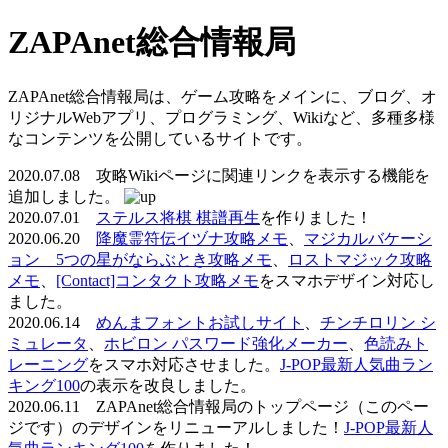
ZAPAnet総合情報局
ZAPAnet総合情報局は、ゲーム攻略をメインに、ブログ、オ
リジナルWebアプリ、プログラミング、Wikiなど、多種多様
なコンテンツを公開しているサイトです。
2020.07.08 攻略Wikiページに関連リンクを表示する機能を
追加しました。
2020.07.01
ステルス将棋 棋譜再生
を作りました！
2020.06.20
降魔霊符伝イヅナ攻略メモ
、
マジカルバケーシ
ョン 5つの星がならぶとき攻略メモ
、
ロストマジック攻略
メモ
、
[Contact]コンタクト攻略メモ
をスマホデザイン対応し
ました。
2020.06.14
めんまフォントお試しサイト
、
チンチロリン シ
ミュレータ
、
ホビロン パスワード強化メーカー
、
色読みト
レーニング
をスマホ対応させました。
J-POP最新人気曲ラン
キング100
の表示を改良しました。
2020.06.11 ZAPAnet総合情報局のトップページ（このペー
ジです）のデザインをリニューアルしました！
J-POP最新人