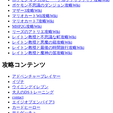
ポケモン不思議のダンジョン攻略Wiki
マザー3攻略Wiki
マリオカートWii攻略Wiki
マリオカート7攻略Wiki
MHP2G攻略Wiki
リーズのアトリエ攻略Wiki
レイトン教授と不思議な町攻略Wiki
レイトン教授と悪魔の箱攻略Wiki
レイトン教授と最後の時間旅行攻略Wiki
レイトン教授と魔神の笛攻略Wiki
攻略コンテンツ
アドベンチャープレイヤー
イヅナ
ウイニングイレブン
大人のDSトレーニング
contact
エイジオブエンパイア3
カードヒーロー
サルゲッチュ