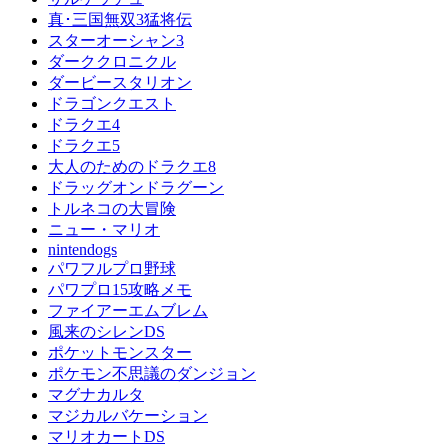
真･三国無双3猛将伝
スターオーシャン3
ダーククロニクル
ダービースタリオン
ドラゴンクエスト
ドラクエ4
ドラクエ5
大人のためのドラクエ8
ドラッグオンドラグーン
トルネコの大冒険
ニュー・マリオ
nintendogs
パワフルプロ野球
パワプロ15攻略メモ
ファイアーエムブレム
風来のシレンDS
ポケットモンスター
ポケモン不思議のダンジョン
マグナカルタ
マジカルバケーション
マリオカートDS