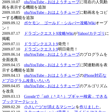
2009.10.07
ohaYouTube - おはようチューブ
に現在の人気動
画を表示する機能を追加
2009.10.05
ohaYouTube - おはようチューブ
に動画名をコピ
ーする機能を追加
2009.09.12
ポケモン ゴールド・シルバー攻略Wiki
オープ
ン！
2009.07.17
ドラゴンクエスト9攻略Wiki
が
Yahoo!カテゴリ
に
掲載
2009.07.11
ドラゴンクエスト9
発売！
2009.07.10
ドラゴンクエスト9
明日発売！
2009.06.14
ohaYouTube - おはようチューブ
のプログラムを
全面改良
2009.04.15
ohaYouTube - おはようチューブ
に関連動画を表
示する機能を追加
2009.04.13
ohaYouTube - おはようチューブ
の
iPhone対応な
どプログラム改良いろいろ
2009.04.05
ohaYouTube - おはようチューブ
のアルゴリズム
を改良
2009.03.13
Googleで「m9（＾Д＾）プギャー検索」できる
ブックマークレット
2009.02.20
小さい“つ”が消えるマシーン
を
作りました
。