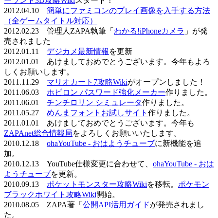
ーランド3D攻略Wiki
スタート！
2012.04.10
簡単にファミコンのプレイ画像を入手する方法
（全ゲームタイトル対応）
2012.02.23 管理人ZAPA執筆「
わかる!iPhoneカメラ
」が発
売されました
2012.01.11
デジカメ最新情報
を更新
2012.01.01 あけましておめでとうございます。今年もよろ
しくお願いします。
2011.11.29
マリオカート7攻略Wiki
がオープンしました！
2011.06.03
ホビロン パスワード強化メーカー
作りました。
2011.06.01
チンチロリン シミュレータ
作りました。
2011.05.27
めんまフォントお試しサイト
作りました。
2011.01.01 あけましておめでとうございます。今年も
ZAPAnet総合情報局
をよろしくお願いいたします。
2010.12.18
ohaYouTube - おはようチューブ
に新機能を追
加。
2010.12.13 YouTube仕様変更に合わせて、
ohaYouTube - おは
ようチューブ
を更新。
2010.09.13
ポケットモンスター攻略Wiki
を移転。
ポケモン
ブラックホワイト攻略Wiki
開始。
2010.08.05 ZAPA著「
公開API活用ガイド
が発売されまし
た。