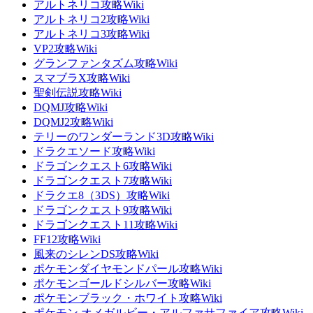
アルトネリコ攻略Wiki
アルトネリコ2攻略Wiki
アルトネリコ3攻略Wiki
VP2攻略Wiki
グランファンタズム攻略Wiki
スマブラX攻略Wiki
聖剣伝説攻略Wiki
DQMJ攻略Wiki
DQMJ2攻略Wiki
テリーのワンダーランド3D攻略Wiki
ドラクエソード攻略Wiki
ドラゴンクエスト6攻略Wiki
ドラゴンクエスト7攻略Wiki
ドラクエ8（3DS）攻略Wiki
ドラゴンクエスト9攻略Wiki
ドラゴンクエスト11攻略Wiki
FF12攻略Wiki
風来のシレンDS攻略Wiki
ポケモンダイヤモンドパール攻略Wiki
ポケモンゴールドシルバー攻略Wiki
ポケモンブラック・ホワイト攻略Wiki
ポケモン オメガルビー・アルファサファイア攻略Wiki