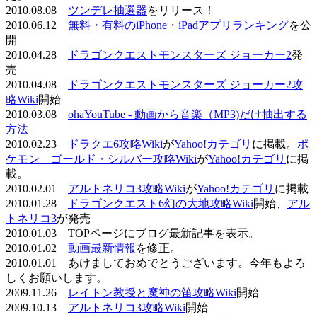
2010.08.08
ツンデレ抽選器
をリリース！
2010.06.12
無料・有料のiPhone・iPadアプリランキング
を公
開
2010.04.28
ドラゴンクエストモンスターズ ジョーカー2
発
売
2010.04.08
ドラゴンクエストモンスターズ ジョーカー2攻
略Wiki
開始
2010.03.08
ohaYouTube - 動画から音楽（MP3)だけ抽出する
方法
2010.02.23
ドラクエ6攻略Wiki
が
Yahoo!カテゴリ
に掲載。
ポ
ケモン ゴールド・シルバー攻略Wiki
が
Yahoo!カテゴリ
に掲
載。
2010.02.01
アルトネリコ3攻略Wiki
が
Yahoo!カテゴリ
に掲載
2010.01.28
ドラゴンクエスト6幻の大地攻略Wiki
開始、
アル
トネリコ3
が発売
2010.01.03 TOPページにブログ最新記事を表示。
2010.01.02
動画最新情報
を修正。
2010.01.01 あけましておめでとうございます。今年もよろ
しくお願いします。
2009.11.26
レイトン教授と魔神の笛攻略Wiki
開始
2009.10.13
アルトネリコ3攻略Wiki
開始