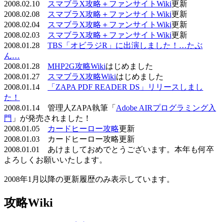
2008.02.10
スマブラX攻略＋ファンサイトWiki
更新
2008.02.08
スマブラX攻略＋ファンサイトWiki
更新
2008.02.04
スマブラX攻略＋ファンサイトWiki
更新
2008.02.03
スマブラX攻略＋ファンサイトWiki
更新
2008.01.28
TBS「オビラジR」に出演しました！…たぶ
ん…
2008.01.28
MHP2G攻略Wiki
はじめました
2008.01.27
スマブラX攻略Wiki
はじめました
2008.01.14
「ZAPA PDF READER DS」リリースしまし
た！
2008.01.14 管理人ZAPA執筆「
Adobe AIRプログラミング入
門
」が発売されました！
2008.01.05
カードヒーロー攻略
更新
2008.01.03 カードヒーロー攻略更新
2008.01.01 あけましておめでとうございます。本年も何卒
よろしくお願いいたします。
2008年1月以降の更新履歴のみ表示しています。
攻略Wiki