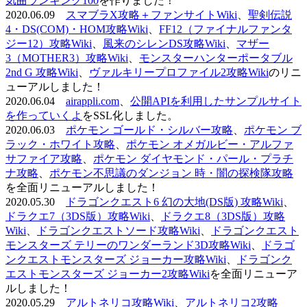
気曲ランキング100
を作りました！
2020.06.09
スマブラX攻略＋ファンサイトWiki
、
聖剣伝説
4・DS(COM)・HOM攻略Wiki
、
FF12（ファイナルファンタ
ジー12）攻略Wiki
、
風来のシレンDS攻略Wiki
、
マザー
3（MOTHER3）攻略Wiki
、
モンスターハンターポータブル
2nd G 攻略Wiki
、
ヴァルキリープロファイル2攻略Wiki
のリニ
ューアルしました！
2020.06.04
airappli.com
、
公開APIを利用したサンプルサイト
を作っていくよ
をSSL化しました。
2020.06.03
ポケモン ゴールド・シルバー攻略
、
ポケモン ブ
ラック・ホワイト攻略
、
ポケモン オメガルビー・アルファ
サファイア攻略
、
ポケモン ダイヤモンド・パール・プラチ
ナ攻略
、
ポケモン不思議のダンジョン 時・闇の探検隊攻略
を全面リニューアルしました！
2020.05.30
ドラゴンクエスト6 幻の大地(DS版) 攻略Wiki
、
ドラクエ7（3DS版）攻略Wiki
、
ドラクエ8（3DS版）攻略
Wiki
、
ドラゴンクエストソード攻略Wiki
、
ドラゴンクエスト
モンスターズ テリーのワンダーランド3D攻略Wiki
、
ドラゴ
ンクエストモンスターズ ジョーカー攻略Wiki
、
ドラゴンク
エストモンスターズ ジョーカー2攻略Wiki
を全面リニューア
ルしました！
2020.05.29
アルトネリコ攻略Wiki
、
アルトネリコ2攻略