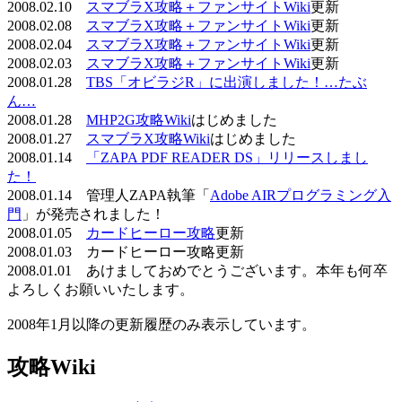
2008.02.10
スマブラX攻略＋ファンサイトWiki
更新
2008.02.08
スマブラX攻略＋ファンサイトWiki
更新
2008.02.04
スマブラX攻略＋ファンサイトWiki
更新
2008.02.03
スマブラX攻略＋ファンサイトWiki
更新
2008.01.28
TBS「オビラジR」に出演しました！…たぶ
ん…
2008.01.28
MHP2G攻略Wiki
はじめました
2008.01.27
スマブラX攻略Wiki
はじめました
2008.01.14
「ZAPA PDF READER DS」リリースしまし
た！
2008.01.14 管理人ZAPA執筆「
Adobe AIRプログラミング入
門
」が発売されました！
2008.01.05
カードヒーロー攻略
更新
2008.01.03 カードヒーロー攻略更新
2008.01.01 あけましておめでとうございます。本年も何卒
よろしくお願いいたします。
2008年1月以降の更新履歴のみ表示しています。
攻略Wiki