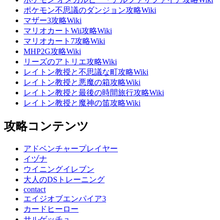
ポケモン不思議のダンジョン攻略Wiki
マザー3攻略Wiki
マリオカートWii攻略Wiki
マリオカート7攻略Wiki
MHP2G攻略Wiki
リーズのアトリエ攻略Wiki
レイトン教授と不思議な町攻略Wiki
レイトン教授と悪魔の箱攻略Wiki
レイトン教授と最後の時間旅行攻略Wiki
レイトン教授と魔神の笛攻略Wiki
攻略コンテンツ
アドベンチャープレイヤー
イヅナ
ウイニングイレブン
大人のDSトレーニング
contact
エイジオブエンパイア3
カードヒーロー
サルゲッチュ