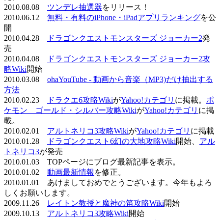
2010.08.08
ツンデレ抽選器
をリリース！
2010.06.12
無料・有料のiPhone・iPadアプリランキング
を公
開
2010.04.28
ドラゴンクエストモンスターズ ジョーカー2
発
売
2010.04.08
ドラゴンクエストモンスターズ ジョーカー2攻
略Wiki
開始
2010.03.08
ohaYouTube - 動画から音楽（MP3)だけ抽出する
方法
2010.02.23
ドラクエ6攻略Wiki
が
Yahoo!カテゴリ
に掲載。
ポ
ケモン ゴールド・シルバー攻略Wiki
が
Yahoo!カテゴリ
に掲
載。
2010.02.01
アルトネリコ3攻略Wiki
が
Yahoo!カテゴリ
に掲載
2010.01.28
ドラゴンクエスト6幻の大地攻略Wiki
開始、
アル
トネリコ3
が発売
2010.01.03 TOPページにブログ最新記事を表示。
2010.01.02
動画最新情報
を修正。
2010.01.01 あけましておめでとうございます。今年もよろ
しくお願いします。
2009.11.26
レイトン教授と魔神の笛攻略Wiki
開始
2009.10.13
アルトネリコ3攻略Wiki
開始