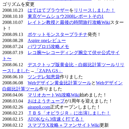
ゴリズムを変更
2008.10.23
はてはてブラウザー
を
リリースしました！
2008.10.10
東京ゲームショウ2008レポートその1
2008.10.07
レイトン教授と最後の時間旅行攻略Wiki
スター
ト！
2008.09.13
ポケットモンスタープラチナ
発売！
2008.08.28
Aspire oneレビュー
2008.07.24
パワプロ15攻略メモ
2008.07.19
レコ腕〜レコーディング腕立て伏せ公式サイ
ト〜
2008.06.12
デスクトップ版黄金比・白銀比計算ツールリリ
ースしました
→
「ZAPA GS」
2008.06.10
ツンデレ知恵袋
作りました
2008.06.08
Webデザイン黄金比計算ツール
と
Webデザイン
白銀比計算ツール
作りました
2008.04.06
マリオカートWii攻略Wiki
始めました！
2008.03.04
おはようチューブ
が1周年を迎えました！
2008.02.26
airappli.com
正式オープンしました！
2008.02.23
ＴＢＳ「オビラジＲ」に出演しました！
2008.02.15
ATOKなら3倍速く打てる！
2008.02.12
スマブラX攻略＋ファンサイトWiki
更新