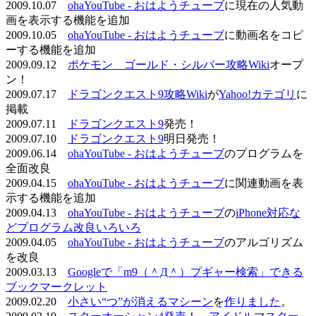
2009.10.07
ohaYouTube - おはようチューブ
に現在の人気動
画を表示する機能を追加
2009.10.05
ohaYouTube - おはようチューブ
に動画名をコピ
ーする機能を追加
2009.09.12
ポケモン ゴールド・シルバー攻略Wiki
オープ
ン！
2009.07.17
ドラゴンクエスト9攻略Wiki
が
Yahoo!カテゴリ
に
掲載
2009.07.11
ドラゴンクエスト9
発売！
2009.07.10
ドラゴンクエスト9
明日発売！
2009.06.14
ohaYouTube - おはようチューブ
のプログラムを
全面改良
2009.04.15
ohaYouTube - おはようチューブ
に関連動画を表
示する機能を追加
2009.04.13
ohaYouTube - おはようチューブ
の
iPhone対応な
どプログラム改良いろいろ
2009.04.05
ohaYouTube - おはようチューブ
のアルゴリズム
を改良
2009.03.13
Googleで「m9（＾Д＾）プギャー検索」できる
ブックマークレット
2009.02.20
小さい“つ”が消えるマシーン
を
作りました
。