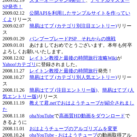
2009.02.19
スターオーシャン4発売！
、
アイドルマスター
SP発売！
2009.02.12
公開APIを利用したサンプルサイトを作ってい
くよ
リリース
2009.02.07
簡易はてブ (カテゴリ別注目エントリー)
リリー
ス
2009.01.29
バンブーブレードPSP それからの挑戦
2009.01.01 あけましておめでとうございます。本年も何卒
よろしくお願いいたします。
2008.12.02
レイトン教授と最後の時間旅行攻略Wiki
が
Yahoo!カテゴリ
に登録されました。
2008.11.27
レイトン教授と最後の時間旅行
発売！
2008.10.27
簡易はてブ (カテゴリ別人気エントリー)
リリー
ス
2008.11.26
簡易はてブ (注目エントリー版)
、
簡易はてブ (人
気エントリー版)
リリース
2008.11.19
教えて君.netでおはようチューブが紹介されまし
た
2008.11.18
ohaYouTube
で
高画質HD動画をダウンロード
で
きるように
2008.11.01
おはようチューブのアルゴリズムを変更
2008.10.24
ohaYouTube - おはようチューブ
の動画取得アル