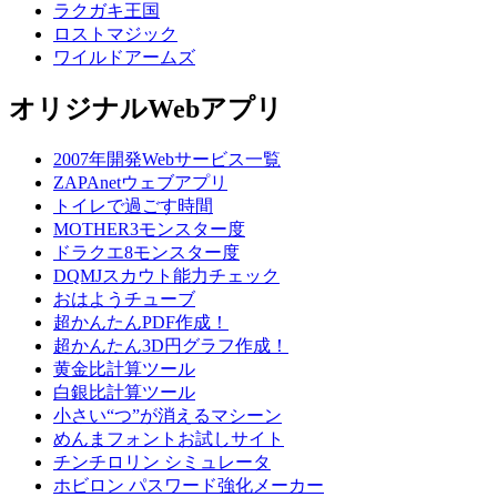
ラクガキ王国
ロストマジック
ワイルドアームズ
オリジナルWebアプリ
2007年開発Webサービス一覧
ZAPAnetウェブアプリ
トイレで過ごす時間
MOTHER3モンスター度
ドラクエ8モンスター度
DQMJスカウト能力チェック
おはようチューブ
超かんたんPDF作成！
超かんたん3D円グラフ作成！
黄金比計算ツール
白銀比計算ツール
小さい“つ”が消えるマシーン
めんまフォントお試しサイト
チンチロリン シミュレータ
ホビロン パスワード強化メーカー