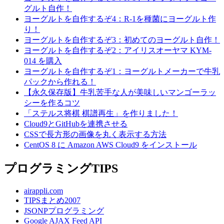
グルト自作！
ヨーグルトを自作するぞ4：R-1を種菌にヨーグルト作
り！
ヨーグルトを自作するぞ3：初めてのヨーグルト自作！
ヨーグルトを自作するぞ2：アイリスオーヤマ KYM-
014 を購入
ヨーグルトを自作するぞ1：ヨーグルトメーカーで牛乳
パックから作れる！
【永久保存版】牛乳苦手な人が美味しいマンゴーラッ
シーを作るコツ
「ステルス将棋 棋譜再生」を作りました！
Cloud9とGitHubを連携させる
CSSで長方形の画像を丸く表示する方法
CentOS 8 に Amazon AWS Cloud9 をインストール
プログラミングTIPS
airappli.com
TIPSまとめ2007
JSONPプログラミング
Google AJAX Feed API