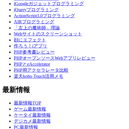
iGoogleガジェットプログラミング
jQueryプログラミング
ActionScript3.0プログラミング
AIRプログラミング
「左上の魔術師」理論
Webサイトのスクリーンショット
顔にエフェクト
作ろう！iアプリ
PHP参考書レビュー
PHPオープンソースWebアプリレビュー
PHPとeAccelerator
PHP用アクセラレータ比較
楽天kobo Touch活用メモ
最新情報
最新情報TOP
ゲーム最新情報
ケータイ最新情報
デジカメ最新情報
PC最新情報