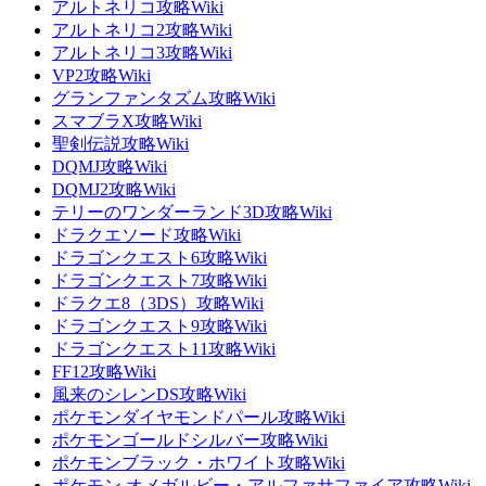
アルトネリコ攻略Wiki
アルトネリコ2攻略Wiki
アルトネリコ3攻略Wiki
VP2攻略Wiki
グランファンタズム攻略Wiki
スマブラX攻略Wiki
聖剣伝説攻略Wiki
DQMJ攻略Wiki
DQMJ2攻略Wiki
テリーのワンダーランド3D攻略Wiki
ドラクエソード攻略Wiki
ドラゴンクエスト6攻略Wiki
ドラゴンクエスト7攻略Wiki
ドラクエ8（3DS）攻略Wiki
ドラゴンクエスト9攻略Wiki
ドラゴンクエスト11攻略Wiki
FF12攻略Wiki
風来のシレンDS攻略Wiki
ポケモンダイヤモンドパール攻略Wiki
ポケモンゴールドシルバー攻略Wiki
ポケモンブラック・ホワイト攻略Wiki
ポケモン オメガルビー・アルファサファイア攻略Wiki