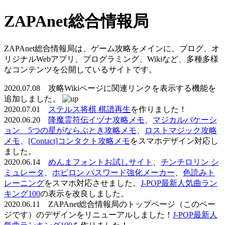
ZAPAnet総合情報局
ZAPAnet総合情報局は、ゲーム攻略をメインに、ブログ、オ
リジナルWebアプリ、プログラミング、Wikiなど、多種多様
なコンテンツを公開しているサイトです。
2020.07.08 攻略Wikiページに関連リンクを表示する機能を
追加しました。
2020.07.01
ステルス将棋 棋譜再生
を作りました！
2020.06.20
降魔霊符伝イヅナ攻略メモ
、
マジカルバケーシ
ョン 5つの星がならぶとき攻略メモ
、
ロストマジック攻略
メモ
、
[Contact]コンタクト攻略メモ
をスマホデザイン対応し
ました。
2020.06.14
めんまフォントお試しサイト
、
チンチロリン シ
ミュレータ
、
ホビロン パスワード強化メーカー
、
色読みト
レーニング
をスマホ対応させました。
J-POP最新人気曲ラン
キング100
の表示を改良しました。
2020.06.11 ZAPAnet総合情報局のトップページ（このペー
ジです）のデザインをリニューアルしました！
J-POP最新人