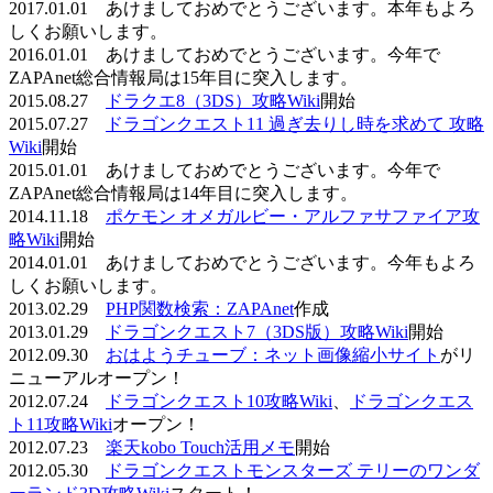
2017.01.01 あけましておめでとうございます。本年もよろ
しくお願いします。
2016.01.01 あけましておめでとうございます。今年で
ZAPAnet総合情報局は15年目に突入します。
2015.08.27
ドラクエ8（3DS）攻略Wiki
開始
2015.07.27
ドラゴンクエスト11 過ぎ去りし時を求めて 攻略
Wiki
開始
2015.01.01 あけましておめでとうございます。今年で
ZAPAnet総合情報局は14年目に突入します。
2014.11.18
ポケモン オメガルビー・アルファサファイア攻
略Wiki
開始
2014.01.01 あけましておめでとうございます。今年もよろ
しくお願いします。
2013.02.29
PHP関数検索：ZAPAnet
作成
2013.01.29
ドラゴンクエスト7（3DS版）攻略Wiki
開始
2012.09.30
おはようチューブ：ネット画像縮小サイト
がリ
ニューアルオープン！
2012.07.24
ドラゴンクエスト10攻略Wiki
、
ドラゴンクエス
ト11攻略Wiki
オープン！
2012.07.23
楽天kobo Touch活用メモ
開始
2012.05.30
ドラゴンクエストモンスターズ テリーのワンダ