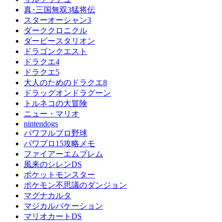
真･三国無双3猛将伝
スターオーシャン3
ダーククロニクル
ダービースタリオン
ドラゴンクエスト
ドラクエ4
ドラクエ5
大人のためのドラクエ8
ドラッグオンドラグーン
トルネコの大冒険
ニュー・マリオ
nintendogs
パワフルプロ野球
パワプロ15攻略メモ
ファイアーエムブレム
風来のシレンDS
ポケットモンスター
ポケモン不思議のダンジョン
マグナカルタ
マジカルバケーション
マリオカートDS