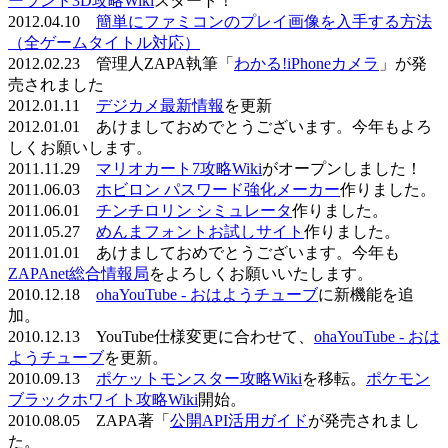
ーランド3D攻略Wiki
スタート！
2012.04.10
簡単にファミコンのプレイ画像を入手する方法
（全ゲームタイトル対応）
2012.02.23 管理人ZAPA執筆「
わかる!iPhoneカメラ
」が発
売されました
2012.01.11
デジカメ最新情報
を更新
2012.01.01 あけましておめでとうございます。今年もよろ
しくお願いします。
2011.11.29
マリオカート7攻略Wiki
がオープンしました！
2011.06.03
ホビロン パスワード強化メーカー
作りました。
2011.06.01
チンチロリン シミュレータ
作りました。
2011.05.27
めんまフォントお試しサイト
作りました。
2011.01.01 あけましておめでとうございます。今年も
ZAPAnet総合情報局
をよろしくお願いいたします。
2010.12.18
ohaYouTube - おはようチューブ
に新機能を追
加。
2010.12.13 YouTube仕様変更に合わせて、
ohaYouTube - おは
ようチューブ
を更新。
2010.09.13
ポケットモンスター攻略Wiki
を移転。
ポケモン
ブラックホワイト攻略Wiki
開始。
2010.08.05 ZAPA著「
公開API活用ガイド
が発売されまし
た。