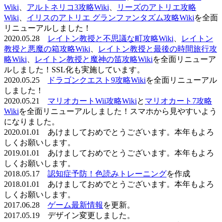
Wiki
、
アルトネリコ3攻略Wiki
、
リーズのアトリエ攻略
Wiki
、
イリスのアトリエ グランファンタズム攻略Wiki
を全面
リニューアルしました！
2020.05.28
レイトン教授と不思議な町攻略Wiki
、
レイトン
教授と悪魔の箱攻略Wiki
、
レイトン教授と最後の時間旅行攻
略Wiki
、
レイトン教授と魔神の笛攻略Wiki
を全面リニューア
ルしました！SSL化も実施しています。
2020.05.25
ドラゴンクエスト9攻略Wiki
を全面リニューアル
しました！
2020.05.21
マリオカートWii攻略Wiki
と
マリオカート7攻略
Wiki
を全面リニューアルしました！スマホから見やすいよう
になりました。
2020.01.01 あけましておめでとうございます。本年もよろ
しくお願いします。
2019.01.01 あけましておめでとうございます。本年もよろ
しくお願いします。
2018.05.17
認知症予防！色読みトレーニング
を作成
2018.01.01 あけましておめでとうございます。本年もよろ
しくお願いします。
2017.06.28
ゲーム最新情報
を更新。
2017.05.19 デザイン変更しました。