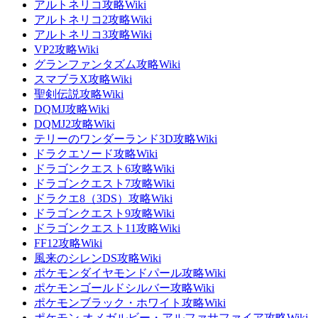
アルトネリコ攻略Wiki
アルトネリコ2攻略Wiki
アルトネリコ3攻略Wiki
VP2攻略Wiki
グランファンタズム攻略Wiki
スマブラX攻略Wiki
聖剣伝説攻略Wiki
DQMJ攻略Wiki
DQMJ2攻略Wiki
テリーのワンダーランド3D攻略Wiki
ドラクエソード攻略Wiki
ドラゴンクエスト6攻略Wiki
ドラゴンクエスト7攻略Wiki
ドラクエ8（3DS）攻略Wiki
ドラゴンクエスト9攻略Wiki
ドラゴンクエスト11攻略Wiki
FF12攻略Wiki
風来のシレンDS攻略Wiki
ポケモンダイヤモンドパール攻略Wiki
ポケモンゴールドシルバー攻略Wiki
ポケモンブラック・ホワイト攻略Wiki
ポケモン オメガルビー・アルファサファイア攻略Wiki