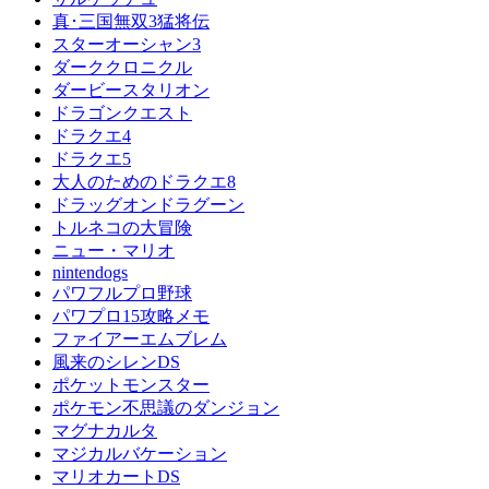
真･三国無双3猛将伝
スターオーシャン3
ダーククロニクル
ダービースタリオン
ドラゴンクエスト
ドラクエ4
ドラクエ5
大人のためのドラクエ8
ドラッグオンドラグーン
トルネコの大冒険
ニュー・マリオ
nintendogs
パワフルプロ野球
パワプロ15攻略メモ
ファイアーエムブレム
風来のシレンDS
ポケットモンスター
ポケモン不思議のダンジョン
マグナカルタ
マジカルバケーション
マリオカートDS