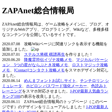
ZAPAnet総合情報局
ZAPAnet総合情報局は、ゲーム攻略をメインに、ブログ、オ
リジナルWebアプリ、プログラミング、Wikiなど、多種多様
なコンテンツを公開しているサイトです。
2020.07.08 攻略Wikiページに関連リンクを表示する機能を
追加しました。
2020.07.01
ステルス将棋 棋譜再生
を作りました！
2020.06.20
降魔霊符伝イヅナ攻略メモ
、
マジカルバケーシ
ョン 5つの星がならぶとき攻略メモ
、
ロストマジック攻略
メモ
、
[Contact]コンタクト攻略メモ
をスマホデザイン対応し
ました。
2020.06.14
めんまフォントお試しサイト
、
チンチロリン シ
ミュレータ
、
ホビロン パスワード強化メーカー
、
色読みト
レーニング
をスマホ対応させました。
J-POP最新人気曲ラン
キング100
の表示を改良しました。
2020.06.11 ZAPAnet総合情報局のトップページ（このペー
ジです）のデザインをリニューアルしました！
J-POP最新人