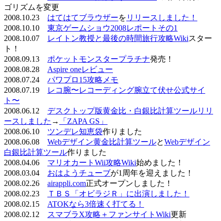
ゴリズムを変更
2008.10.23
はてはてブラウザー
を
リリースしました！
2008.10.10
東京ゲームショウ2008レポートその1
2008.10.07
レイトン教授と最後の時間旅行攻略Wiki
スター
ト！
2008.09.13
ポケットモンスタープラチナ
発売！
2008.08.28
Aspire oneレビュー
2008.07.24
パワプロ15攻略メモ
2008.07.19
レコ腕〜レコーディング腕立て伏せ公式サイ
ト〜
2008.06.12
デスクトップ版黄金比・白銀比計算ツールリリ
ースしました
→
「ZAPA GS」
2008.06.10
ツンデレ知恵袋
作りました
2008.06.08
Webデザイン黄金比計算ツール
と
Webデザイン
白銀比計算ツール
作りました
2008.04.06
マリオカートWii攻略Wiki
始めました！
2008.03.04
おはようチューブ
が1周年を迎えました！
2008.02.26
airappli.com
正式オープンしました！
2008.02.23
ＴＢＳ「オビラジＲ」に出演しました！
2008.02.15
ATOKなら3倍速く打てる！
2008.02.12
スマブラX攻略＋ファンサイトWiki
更新