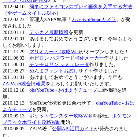
ーランド3D攻略Wiki
スタート！
2012.04.10
簡単にファミコンのプレイ画像を入手する方法
（全ゲームタイトル対応）
2012.02.23 管理人ZAPA執筆「
わかる!iPhoneカメラ
」が発
売されました
2012.01.11
デジカメ最新情報
を更新
2012.01.01 あけましておめでとうございます。今年もよろ
しくお願いします。
2011.11.29
マリオカート7攻略Wiki
がオープンしました！
2011.06.03
ホビロン パスワード強化メーカー
作りました。
2011.06.01
チンチロリン シミュレータ
作りました。
2011.05.27
めんまフォントお試しサイト
作りました。
2011.01.01 あけましておめでとうございます。今年も
ZAPAnet総合情報局
をよろしくお願いいたします。
2010.12.18
ohaYouTube - おはようチューブ
に新機能を追
加。
2010.12.13 YouTube仕様変更に合わせて、
ohaYouTube - おは
ようチューブ
を更新。
2010.09.13
ポケットモンスター攻略Wiki
を移転。
ポケモン
ブラックホワイト攻略Wiki
開始。
2010.08.05 ZAPA著「
公開API活用ガイド
が発売されまし
た。