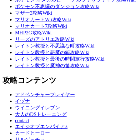
ポケモン不思議のダンジョン攻略Wiki
マザー3攻略Wiki
マリオカートWii攻略Wiki
マリオカート7攻略Wiki
MHP2G攻略Wiki
リーズのアトリエ攻略Wiki
レイトン教授と不思議な町攻略Wiki
レイトン教授と悪魔の箱攻略Wiki
レイトン教授と最後の時間旅行攻略Wiki
レイトン教授と魔神の笛攻略Wiki
攻略コンテンツ
アドベンチャープレイヤー
イヅナ
ウイニングイレブン
大人のDSトレーニング
contact
エイジオブエンパイア3
カードヒーロー
サルゲッチュ