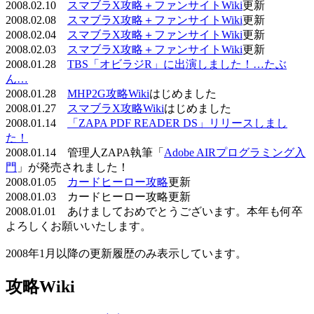
2008.02.10
スマブラX攻略＋ファンサイトWiki
更新
2008.02.08
スマブラX攻略＋ファンサイトWiki
更新
2008.02.04
スマブラX攻略＋ファンサイトWiki
更新
2008.02.03
スマブラX攻略＋ファンサイトWiki
更新
2008.01.28
TBS「オビラジR」に出演しました！…たぶ
ん…
2008.01.28
MHP2G攻略Wiki
はじめました
2008.01.27
スマブラX攻略Wiki
はじめました
2008.01.14
「ZAPA PDF READER DS」リリースしまし
た！
2008.01.14 管理人ZAPA執筆「
Adobe AIRプログラミング入
門
」が発売されました！
2008.01.05
カードヒーロー攻略
更新
2008.01.03 カードヒーロー攻略更新
2008.01.01 あけましておめでとうございます。本年も何卒
よろしくお願いいたします。
2008年1月以降の更新履歴のみ表示しています。
攻略Wiki