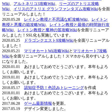
Wiki
、
アルトネリコ3攻略Wiki
、
リーズのアトリエ攻略
Wiki
、
イリスのアトリエ グランファンタズム攻略Wiki
を全面
リニューアルしました！
2020.05.28
レイトン教授と不思議な町攻略Wiki
、
レイトン
教授と悪魔の箱攻略Wiki
、
レイトン教授と最後の時間旅行攻
略Wiki
、
レイトン教授と魔神の笛攻略Wiki
を全面リニューア
ルしました！SSL化も実施しています。
2020.05.25
ドラゴンクエスト9攻略Wiki
を全面リニューアル
しました！
2020.05.21
マリオカートWii攻略Wiki
と
マリオカート7攻略
Wiki
を全面リニューアルしました！スマホから見やすいよう
になりました。
2020.01.01 あけましておめでとうございます。本年もよろ
しくお願いします。
2019.01.01 あけましておめでとうございます。本年もよろ
しくお願いします。
2018.05.17
認知症予防！色読みトレーニング
を作成
2018.01.01 あけましておめでとうございます。本年もよろ
しくお願いします。
2017.06.28
ゲーム最新情報
を更新。
2017.05.19 デザイン変更しました。