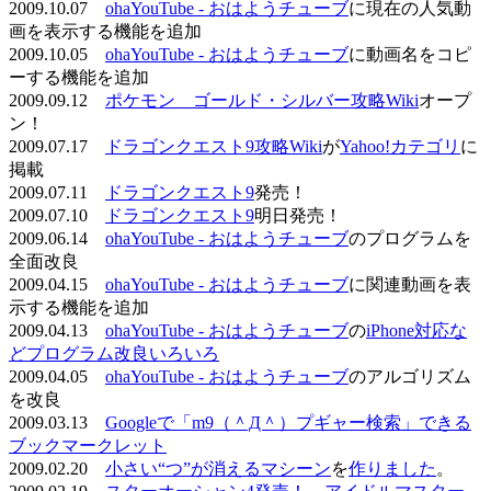
2009.10.07
ohaYouTube - おはようチューブ
に現在の人気動
画を表示する機能を追加
2009.10.05
ohaYouTube - おはようチューブ
に動画名をコピ
ーする機能を追加
2009.09.12
ポケモン ゴールド・シルバー攻略Wiki
オープ
ン！
2009.07.17
ドラゴンクエスト9攻略Wiki
が
Yahoo!カテゴリ
に
掲載
2009.07.11
ドラゴンクエスト9
発売！
2009.07.10
ドラゴンクエスト9
明日発売！
2009.06.14
ohaYouTube - おはようチューブ
のプログラムを
全面改良
2009.04.15
ohaYouTube - おはようチューブ
に関連動画を表
示する機能を追加
2009.04.13
ohaYouTube - おはようチューブ
の
iPhone対応な
どプログラム改良いろいろ
2009.04.05
ohaYouTube - おはようチューブ
のアルゴリズム
を改良
2009.03.13
Googleで「m9（＾Д＾）プギャー検索」できる
ブックマークレット
2009.02.20
小さい“つ”が消えるマシーン
を
作りました
。