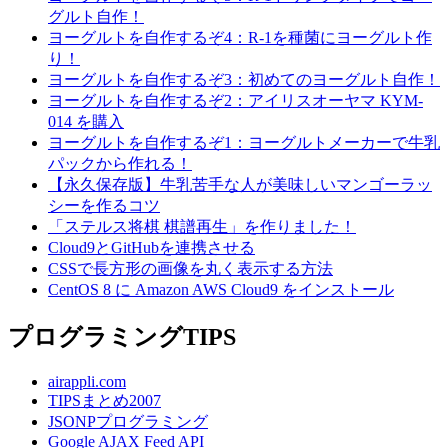
グルト自作！
ヨーグルトを自作するぞ4：R-1を種菌にヨーグルト作
り！
ヨーグルトを自作するぞ3：初めてのヨーグルト自作！
ヨーグルトを自作するぞ2：アイリスオーヤマ KYM-
014 を購入
ヨーグルトを自作するぞ1：ヨーグルトメーカーで牛乳
パックから作れる！
【永久保存版】牛乳苦手な人が美味しいマンゴーラッ
シーを作るコツ
「ステルス将棋 棋譜再生」を作りました！
Cloud9とGitHubを連携させる
CSSで長方形の画像を丸く表示する方法
CentOS 8 に Amazon AWS Cloud9 をインストール
プログラミングTIPS
airappli.com
TIPSまとめ2007
JSONPプログラミング
Google AJAX Feed API