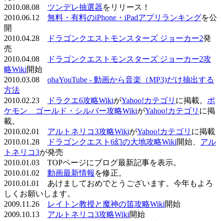
2010.08.08
ツンデレ抽選器
をリリース！
2010.06.12
無料・有料のiPhone・iPadアプリランキング
を公
開
2010.04.28
ドラゴンクエストモンスターズ ジョーカー2
発
売
2010.04.08
ドラゴンクエストモンスターズ ジョーカー2攻
略Wiki
開始
2010.03.08
ohaYouTube - 動画から音楽（MP3)だけ抽出する
方法
2010.02.23
ドラクエ6攻略Wiki
が
Yahoo!カテゴリ
に掲載。
ポ
ケモン ゴールド・シルバー攻略Wiki
が
Yahoo!カテゴリ
に掲
載。
2010.02.01
アルトネリコ3攻略Wiki
が
Yahoo!カテゴリ
に掲載
2010.01.28
ドラゴンクエスト6幻の大地攻略Wiki
開始、
アル
トネリコ3
が発売
2010.01.03 TOPページにブログ最新記事を表示。
2010.01.02
動画最新情報
を修正。
2010.01.01 あけましておめでとうございます。今年もよろ
しくお願いします。
2009.11.26
レイトン教授と魔神の笛攻略Wiki
開始
2009.10.13
アルトネリコ3攻略Wiki
開始