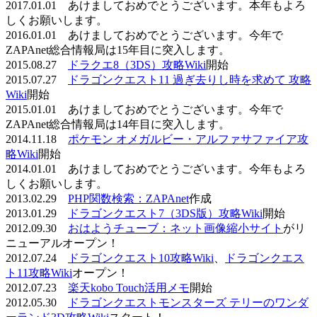
2017.01.01 あけましておめでとうございます。本年もよろ
しくお願いします。
2016.01.01 あけましておめでとうございます。今年で
ZAPAnet総合情報局は15年目に突入します。
2015.08.27
ドラクエ8（3DS）攻略Wiki
開始
2015.07.27
ドラゴンクエスト11 過ぎ去りし時を求めて 攻略
Wiki
開始
2015.01.01 あけましておめでとうございます。今年で
ZAPAnet総合情報局は14年目に突入します。
2014.11.18
ポケモン オメガルビー・アルファサファイア攻
略Wiki
開始
2014.01.01 あけましておめでとうございます。今年もよろ
しくお願いします。
2013.02.29
PHP関数検索：ZAPAnet
作成
2013.01.29
ドラゴンクエスト7（3DS版）攻略Wiki
開始
2012.09.30
おはようチューブ：ネット画像縮小サイト
がリ
ニューアルオープン！
2012.07.24
ドラゴンクエスト10攻略Wiki
、
ドラゴンクエス
ト11攻略Wiki
オープン！
2012.07.23
楽天kobo Touch活用メモ
開始
2012.05.30
ドラゴンクエストモンスターズ テリーのワンダ