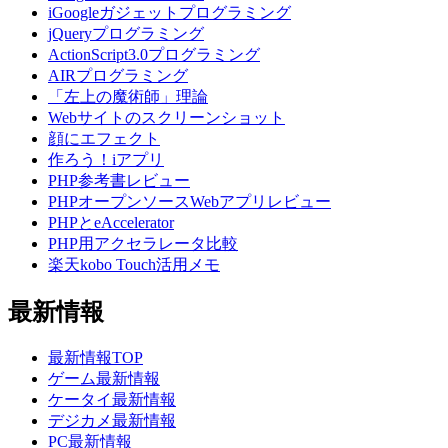
iGoogleガジェットプログラミング
jQueryプログラミング
ActionScript3.0プログラミング
AIRプログラミング
「左上の魔術師」理論
Webサイトのスクリーンショット
顔にエフェクト
作ろう！iアプリ
PHP参考書レビュー
PHPオープンソースWebアプリレビュー
PHPとeAccelerator
PHP用アクセラレータ比較
楽天kobo Touch活用メモ
最新情報
最新情報TOP
ゲーム最新情報
ケータイ最新情報
デジカメ最新情報
PC最新情報