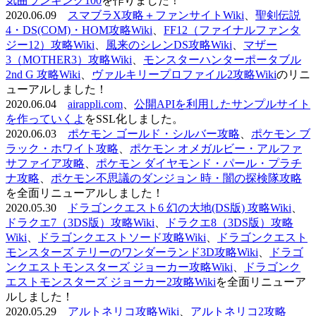
気曲ランキング100
を作りました！
2020.06.09
スマブラX攻略＋ファンサイトWiki
、
聖剣伝説
4・DS(COM)・HOM攻略Wiki
、
FF12（ファイナルファンタ
ジー12）攻略Wiki
、
風来のシレンDS攻略Wiki
、
マザー
3（MOTHER3）攻略Wiki
、
モンスターハンターポータブル
2nd G 攻略Wiki
、
ヴァルキリープロファイル2攻略Wiki
のリニ
ューアルしました！
2020.06.04
airappli.com
、
公開APIを利用したサンプルサイト
を作っていくよ
をSSL化しました。
2020.06.03
ポケモン ゴールド・シルバー攻略
、
ポケモン ブ
ラック・ホワイト攻略
、
ポケモン オメガルビー・アルファ
サファイア攻略
、
ポケモン ダイヤモンド・パール・プラチ
ナ攻略
、
ポケモン不思議のダンジョン 時・闇の探検隊攻略
を全面リニューアルしました！
2020.05.30
ドラゴンクエスト6 幻の大地(DS版) 攻略Wiki
、
ドラクエ7（3DS版）攻略Wiki
、
ドラクエ8（3DS版）攻略
Wiki
、
ドラゴンクエストソード攻略Wiki
、
ドラゴンクエスト
モンスターズ テリーのワンダーランド3D攻略Wiki
、
ドラゴ
ンクエストモンスターズ ジョーカー攻略Wiki
、
ドラゴンク
エストモンスターズ ジョーカー2攻略Wiki
を全面リニューア
ルしました！
2020.05.29
アルトネリコ攻略Wiki
、
アルトネリコ2攻略