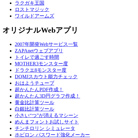
ラクガキ王国
ロストマジック
ワイルドアームズ
オリジナルWebアプリ
2007年開発Webサービス一覧
ZAPAnetウェブアプリ
トイレで過ごす時間
MOTHER3モンスター度
ドラクエ8モンスター度
DQMJスカウト能力チェック
おはようチューブ
超かんたんPDF作成！
超かんたん3D円グラフ作成！
黄金比計算ツール
白銀比計算ツール
小さい“つ”が消えるマシーン
めんまフォントお試しサイト
チンチロリン シミュレータ
ホビロン パスワード強化メーカー