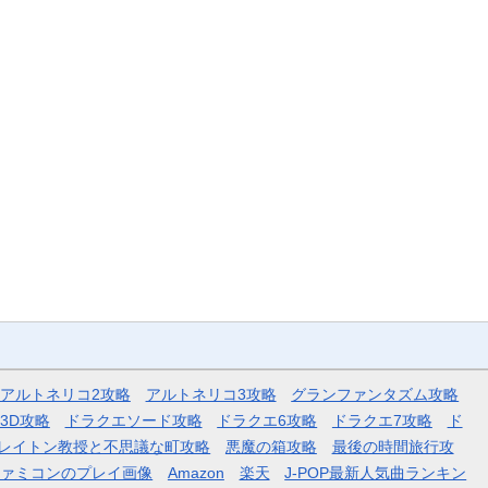
アルトネリコ2攻略
アルトネリコ3攻略
グランファンタズム攻略
3D攻略
ドラクエソード攻略
ドラクエ6攻略
ドラクエ7攻略
ド
レイトン教授と不思議な町攻略
悪魔の箱攻略
最後の時間旅行攻
ファミコンのプレイ画像
Amazon
楽天
J-POP最新人気曲ランキン