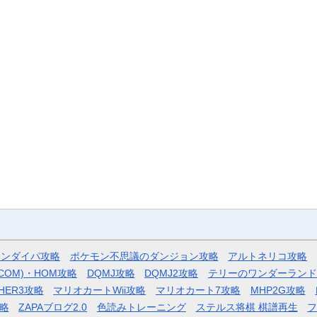
モンダイパ攻略
ポケモン不思議のダンジョン攻略
アルトネリコ攻略
COM)・HOM攻略
DQMJ攻略
DQMJ2攻略
テリーのワンダーランド
HER3攻略
マリオカートWii攻略
マリオカート7攻略
MHP2G攻略
略
ZAPAブログ2.0
色読みトレーニング
ステルス将棋 棋譜再生