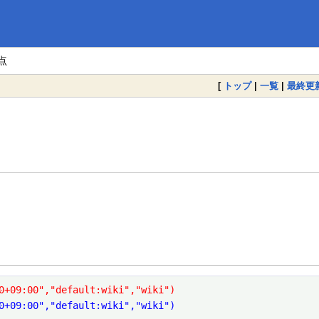
点
[
トップ
|
一覧
|
最終更
0+09:00","default:wiki","wiki")
0+09:00","default:wiki","wiki")