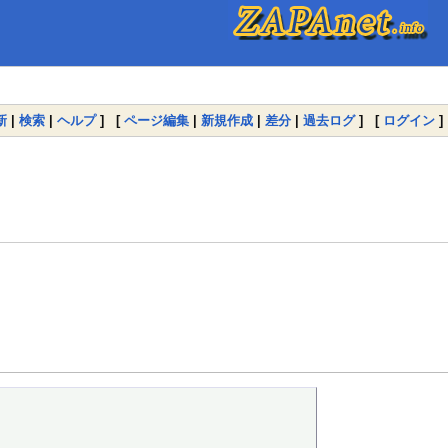
新
|
検索
|
ヘルプ
] [
ページ編集
|
新規作成
|
差分
|
過去ログ
] [
ログイン
]