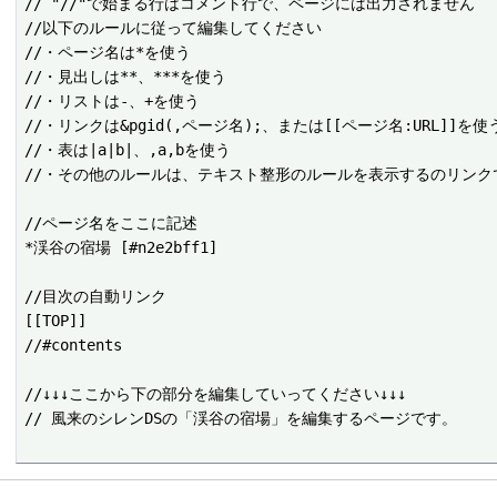
// "//"で始まる行はコメント行で、ページには出力されません

//以下のルールに従って編集してください

//・ページ名は*を使う

//・見出しは**、***を使う

//・リストは-、+を使う

//・リンクは&pgid(,ページ名);、または[[ページ名:URL]]を使う
//・表は|a|b|、,a,bを使う

//・その他のルールは、テキスト整形のルールを表示するのリンクで
//ページ名をここに記述

*渓谷の宿場 [#n2e2bff1]

//目次の自動リンク

[[TOP]]

//#contents

//↓↓↓ここから下の部分を編集していってください↓↓↓
