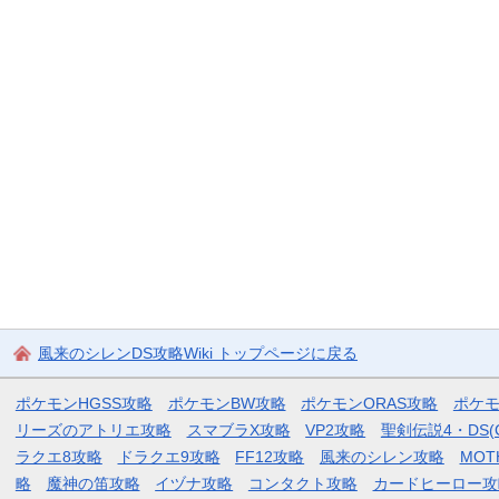
風来のシレンDS攻略Wiki トップページに戻る
ポケモンHGSS攻略
ポケモンBW攻略
ポケモンORAS攻略
ポケ
リーズのアトリエ攻略
スマブラX攻略
VP2攻略
聖剣伝説4・DS(
ラクエ8攻略
ドラクエ9攻略
FF12攻略
風来のシレン攻略
MOT
略
魔神の笛攻略
イヅナ攻略
コンタクト攻略
カードヒーロー攻