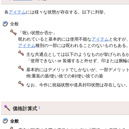
各
アイテム
には様々な状態が存在する。以下に列挙。
全般
「呪い状態か否か」
呪われていると基本的には使用不能な
アイテム
と化すが
アイテム
種別の一部には呪われることのないものもある
主な共通点としては以下のようなものが挙げられる
「使用できない or 装備すると外せず、印または腕
基本的にはデメリットでしかないが、一部デメリッ
例:重装の盾/使い捨ての剣/使い捨ての盾
なお、今作に祝福状態や道具封印状態は存在しない
価格計算式
†
全般