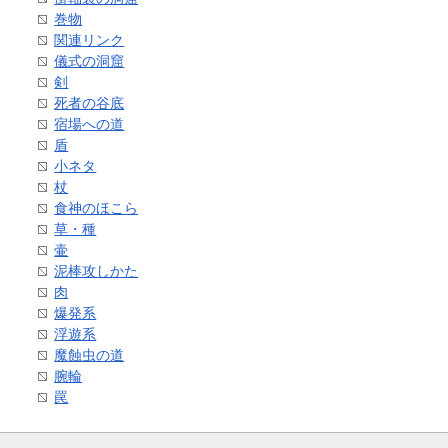
巻物
関連リンク
儀式の洞窟
剣
死者の谷底
宿場への道
盾
小ネタ
杖
食神のほこら
草・種
壷
泥棒攻しかた
肉
爆発系
浮遊系
魔蝕虫の道
腕輪
罠