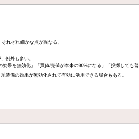
、それぞれ細かな点が異なる。
。
が、例外も多い。
輪の効果を無効化」「買値/売値が本来の90%になる」「投擲しても
ト系装備の効果が無効化されて有効に活用できる場合もある。
。