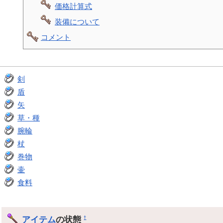
価格計算式
装備について
コメント
剣
盾
矢
草・種
腕輪
杖
巻物
壷
食料
アイテム
の状態
†