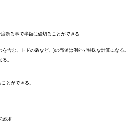
。
一度断る事で半額に値切ることができる。
のを含む。トドの盾など。)の売値は例外で特殊な計算になる。
なる。
ることができる。
格の総和