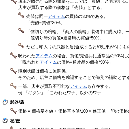
店主が販売する際の価格をここでは「買値」と表現する
店主が買取する際の価格は「売値」とする。
売値は同一
アイテム
の買値の30%である。
「売値=買値*30%」
「値切りの腕輪」「商人の腕輪」装備中に購入時、
「値切り時の買値=通常時の買値*50%」
ただし印入りの武器と盾(合成すると印効果が付くも
呪われた
アイテム
の場合、買値/売値共に通常品の90%に
「呪われた
アイテム
の価格=通常品の価格*90%」
識別状態は価格に無関係。
そのため、店主に価格を確認することで識別の補助とす
一部、店主が買取不可能な
アイテム
も存在する。
例:「ギタン」「こわれたワナ」以外のワナ
武器/盾
価格 = 価格基本値 + 価格基本値/100 × 修正値 + 印の価
杖/壺