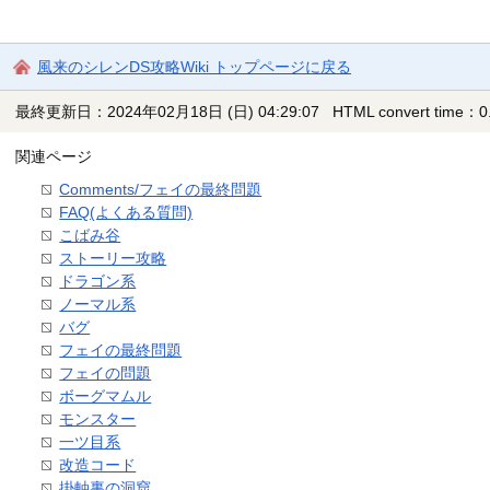
風来のシレンDS攻略Wiki トップページに戻る
最終更新日：2024年02月18日 (日) 04:29:07
HTML convert time：0.
関連ページ
Comments/フェイの最終問題
FAQ(よくある質問)
こばみ谷
ストーリー攻略
ドラゴン系
ノーマル系
バグ
フェイの最終問題
フェイの問題
ボーグマムル
モンスター
一ツ目系
改造コード
掛軸裏の洞窟