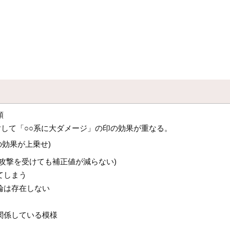
順
対して「○○系に大ダメージ」の印の効果が重なる。
効果が上乗せ)
攻撃を受けても補正値が減らない)
てしまう
輪は存在しない
関係している模様