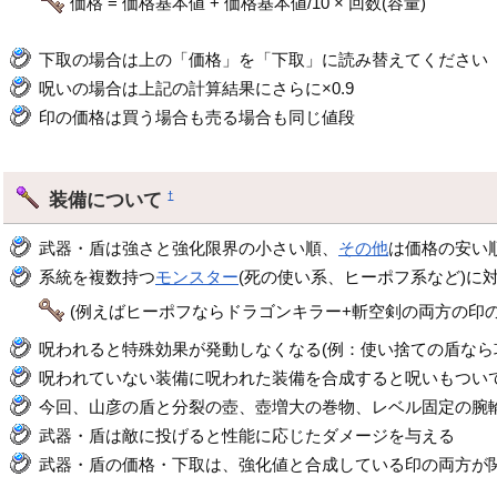
価格 = 価格基本値 + 価格基本値/10 × 回数(容量)
下取の場合は上の「価格」を「下取」に読み替えてください
呪いの場合は上記の計算結果にさらに×0.9
印の価格は買う場合も売る場合も同じ値段
装備について
†
武器・盾は強さと強化限界の小さい順、
その他
は価格の安い
系統を複数持つ
モンスター
(死の使い系、ヒーポフ系など)に
(例えばヒーポフならドラゴンキラー+斬空剣の両方の印の
呪われると特殊効果が発動しなくなる(例：使い捨ての盾なら
呪われていない装備に呪われた装備を合成すると呪いもつい
今回、山彦の盾と分裂の壺、壺増大の巻物、レベル固定の腕
武器・盾は敵に投げると性能に応じたダメージを与える
武器・盾の価格・下取は、強化値と合成している印の両方が