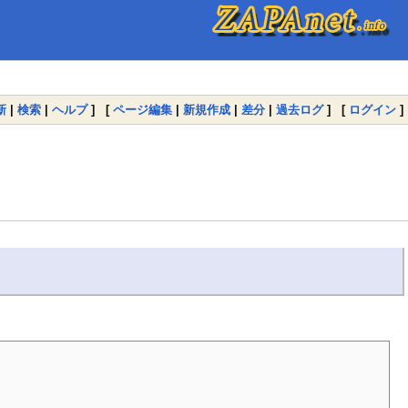
新
|
検索
|
ヘルプ
] [
ページ編集
|
新規作成
|
差分
|
過去ログ
] [
ログイン
]