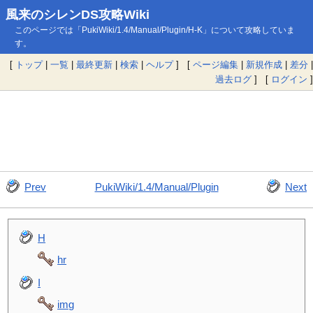
風来のシレンDS攻略Wiki
このページでは「PukiWiki/1.4/Manual/Plugin/H-K」について攻略していま
す。
[
トップ
|
一覧
|
最終更新
|
検索
|
ヘルプ
] [
ページ編集
|
新規作成
|
差分
|
過去ログ
] [
ログイン
]
Prev
PukiWiki/1.4/Manual/Plugin
Next
H
hr
I
img