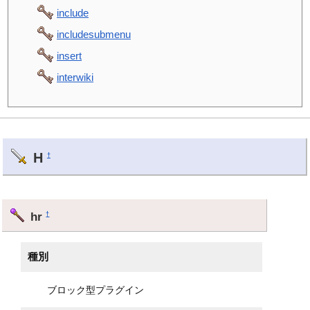
include
includesubmenu
insert
interwiki
H
†
hr
†
種別
ブロック型プラグイン