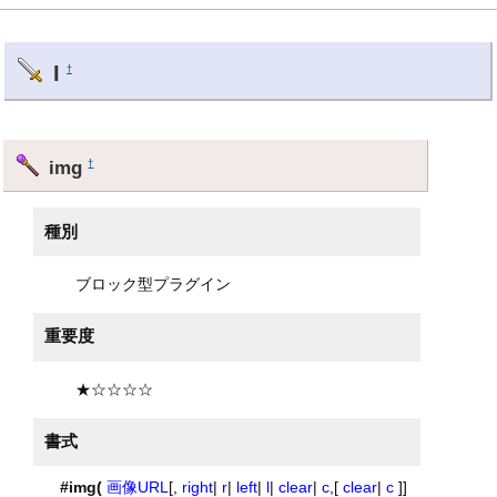
I
†
img
†
種別
ブロック型プラグイン
重要度
★☆☆☆☆
書式
#img(
画像URL
[,
right
|
r
|
left
|
l
|
clear
|
c
,[
clear
|
c
]]