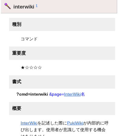
interwiki
†
種別
コマンド
重要度
★☆☆☆☆
書式
?cmd=interwiki
&page=
InterWiki
名
概要
InterWiki
を記述した際に
PukiWiki
が内部的に呼
び出します。使用者が意識して使用する機会