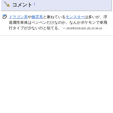
コメント
†
ドラゴン系
や
幽霊系
と兼ねている
モンスター
は多いが、浮
遊属性単体はペンペンだけなのか。なんかポケモンで単飛
行タイプが少ないのと似てる。 --
2019年03月18日 (月) 22:39:10