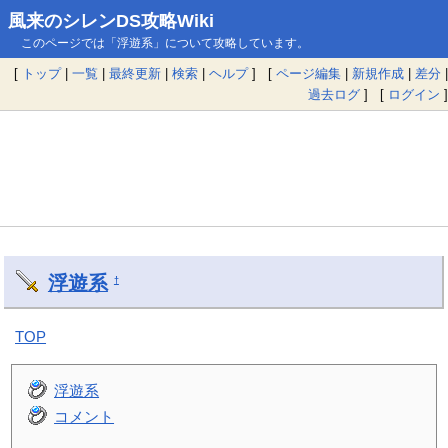
風来のシレンDS攻略Wiki
このページでは「浮遊系」について攻略しています。
[
トップ
|
一覧
|
最終更新
|
検索
|
ヘルプ
] [
ページ編集
|
新規作成
|
差分
|
過去ログ
] [
ログイン
]
浮遊系
†
TOP
浮遊系
コメント