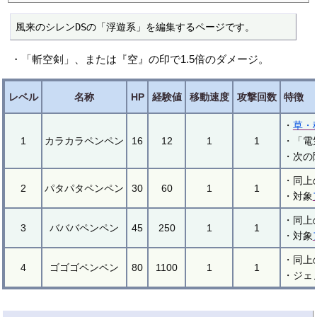
風来のシレンDSの「浮遊系」を編集するページです。
・「斬空剣」、または『空』の印で1.5倍のダメージ。
レベル
名称
HP
経験値
移動速度
攻撃回数
特徴
・
草・
1
カラカラペンペン
16
12
1
1
・「電
・次の
・同上
2
パタパタペンペン
30
60
1
1
・対象
・同上
3
バババペンペン
45
250
1
1
・対象
・同上
4
ゴゴゴペンペン
80
1100
1
1
・ジェ