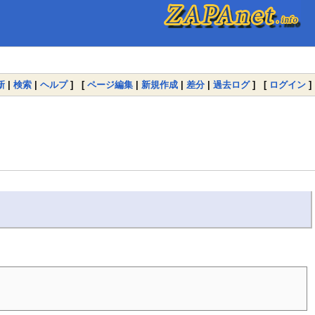
新
|
検索
|
ヘルプ
] [
ページ編集
|
新規作成
|
差分
|
過去ログ
] [
ログイン
]