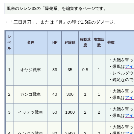
風来のシレンDSの「爆発系」を編集するページです。
・「三日月刀」、または『月』の印で1.5倍のダメージ。
レ
移動速
攻撃回
ベ
名称
HP
経験値
特徴
度
数
ル
・大砲を撃っ
・爆風は
アイ
1
オヤジ戦車
36
65
0.5
1
・レベルダウ
・鈍足なので
・大砲を撃っ
2
ガンコ戦車
40
300
1
1
・爆風は
アイ
・大砲を撃っ
3
イッテツ戦車
50
1800
2
2
・爆風は
アイ
・大砲を撃っ
4
ヘンクツ戦車
80
3500
2
2
・爆風は
アイ