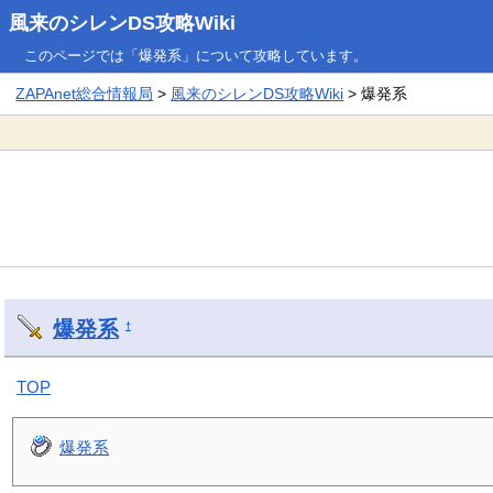
風来のシレンDS攻略Wiki
このページでは「爆発系」について攻略しています。
ZAPAnet総合情報局
>
風来のシレンDS攻略Wiki
> 爆発系
爆発系
†
TOP
爆発系