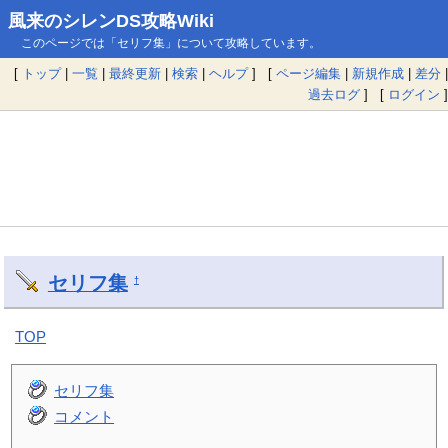
風来のシレンDS攻略Wiki
このページでは「セリフ集」について攻略しています。
[
トップ
|
一覧
|
最終更新
|
検索
|
ヘルプ
] [
ページ編集
|
新規作成
|
差分
|
過去ログ
] [
ログイン
]
セリフ集
†
TOP
セリフ集
コメント