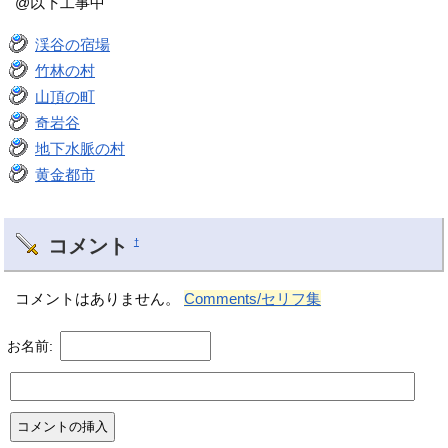
@以下工事中
渓谷の宿場
竹林の村
山頂の町
奇岩谷
地下水脈の村
黄金都市
コメント
†
コメントはありません。
Comments/セリフ集
お名前: