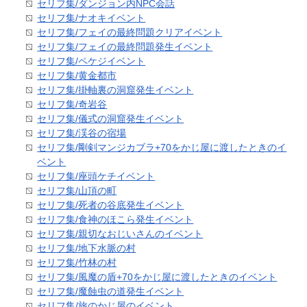
セリフ集/ダンジョン内NPC会話
セリフ集/ナオキイベント
セリフ集/フェイの最終問題クリアイベント
セリフ集/フェイの最終問題発生イベント
セリフ集/ペケジイベント
セリフ集/黄金都市
セリフ集/掛軸裏の洞窟発生イベント
セリフ集/奇岩谷
セリフ集/儀式の洞窟発生イベント
セリフ集/渓谷の宿場
セリフ集/剛剣マンジカブラ+70をかじ屋に渡したときのイ
ベント
セリフ集/座頭ケチイベント
セリフ集/山頂の町
セリフ集/死者の谷底発生イベント
セリフ集/食神のほこら発生イベント
セリフ集/親切なおじいさんのイベント
セリフ集/地下水脈の村
セリフ集/竹林の村
セリフ集/風魔の盾+70をかじ屋に渡したときのイベント
セリフ集/魔蝕虫の道発生イベント
セリフ集/旅のかじ屋のイベント