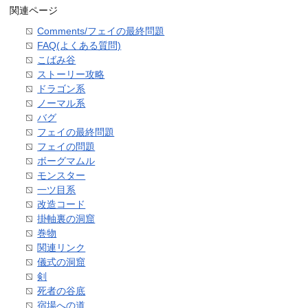
関連ページ
Comments/フェイの最終問題
FAQ(よくある質問)
こばみ谷
ストーリー攻略
ドラゴン系
ノーマル系
バグ
フェイの最終問題
フェイの問題
ボーグマムル
モンスター
一ツ目系
改造コード
掛軸裏の洞窟
巻物
関連リンク
儀式の洞窟
剣
死者の谷底
宿場への道