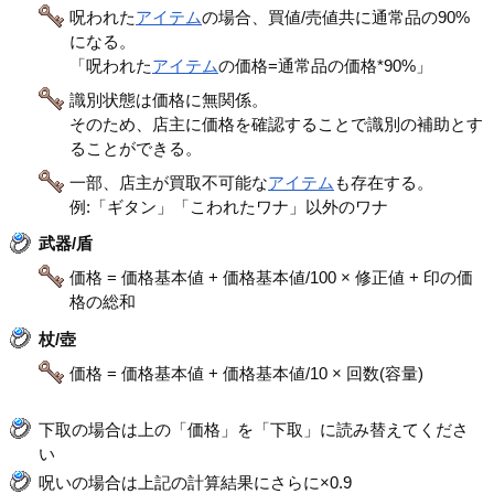
呪われた
アイテム
の場合、買値/売値共に通常品の90%
になる。
「呪われた
アイテム
の価格=通常品の価格*90%」
識別状態は価格に無関係。
そのため、店主に価格を確認することで識別の補助とす
ることができる。
一部、店主が買取不可能な
アイテム
も存在する。
例:「ギタン」「こわれたワナ」以外のワナ
武器/盾
価格 = 価格基本値 + 価格基本値/100 × 修正値 + 印の価
格の総和
杖/壺
価格 = 価格基本値 + 価格基本値/10 × 回数(容量)
下取の場合は上の「価格」を「下取」に読み替えてくださ
い
呪いの場合は上記の計算結果にさらに×0.9