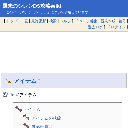
風来のシレンDS攻略Wiki
このページでは「アイテム」について攻略しています。
[
トップ
|
一覧
|
最終更新
|
検索
|
ヘルプ
] [
ページ編集
|
新規作成
|
差分
|
過去ログ
] [
ログイン
]
アイテム
†
Top
/
アイテム
アイテム
アイテムの状態
価格計算式