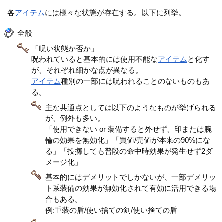
各
アイテム
には様々な状態が存在する。以下に列挙。
全般
「呪い状態か否か」
呪われていると基本的には使用不能な
アイテム
と化す
が、それぞれ細かな点が異なる。
アイテム
種別の一部には呪われることのないものもあ
る。
主な共通点としては以下のようなものが挙げられる
が、例外も多い。
「使用できない or 装備すると外せず、印または腕
輪の効果を無効化」「買値/売値が本来の90%にな
る」「投擲しても普段の命中時効果が発生せず2ダ
メージ化」
基本的にはデメリットでしかないが、一部デメリッ
ト系装備の効果が無効化されて有効に活用できる場
合もある。
例:重装の盾/使い捨ての剣/使い捨ての盾