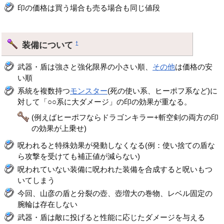
印の価格は買う場合も売る場合も同じ値段
装備について
†
武器・盾は強さと強化限界の小さい順、
その他
は価格の安
い順
系統を複数持つ
モンスター
(死の使い系、ヒーポフ系など)に
対して「○○系に大ダメージ」の印の効果が重なる。
(例えばヒーポフならドラゴンキラー+斬空剣の両方の印
の効果が上乗せ)
呪われると特殊効果が発動しなくなる(例：使い捨ての盾な
ら攻撃を受けても補正値が減らない)
呪われていない装備に呪われた装備を合成すると呪いもつ
いてしまう
今回、山彦の盾と分裂の壺、壺増大の巻物、レベル固定の
腕輪は存在しない
武器・盾は敵に投げると性能に応じたダメージを与える