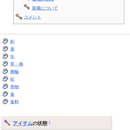
装備について
コメント
剣
盾
矢
草・種
腕輪
杖
巻物
壷
食料
アイテム
の状態
†