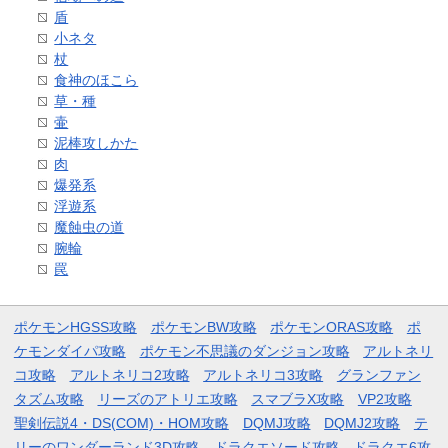
盾
小ネタ
杖
食神のほこら
草・種
壷
泥棒攻しかた
肉
爆発系
浮遊系
魔蝕虫の道
腕輪
罠
ポケモンHGSS攻略
ポケモンBW攻略
ポケモンORAS攻略
ポ
ケモンダイパ攻略
ポケモン不思議のダンジョン攻略
アルトネリ
コ攻略
アルトネリコ2攻略
アルトネリコ3攻略
グランファン
タズム攻略
リーズのアトリエ攻略
スマブラX攻略
VP2攻略
聖剣伝説4・DS(COM)・HOM攻略
DQMJ攻略
DQMJ2攻略
テ
リーのワンダーランド3D攻略
ドラクエソード攻略
ドラクエ6攻