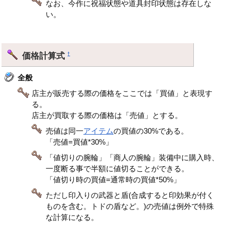
なお、今作に祝福状態や道具封印状態は存在しな
い。
価格計算式
†
全般
店主が販売する際の価格をここでは「買値」と表現す
る。
店主が買取する際の価格は「売値」とする。
売値は同一
アイテム
の買値の30%である。
「売値=買値*30%」
「値切りの腕輪」「商人の腕輪」装備中に購入時、
一度断る事で半額に値切ることができる。
「値切り時の買値=通常時の買値*50%」
ただし印入りの武器と盾(合成すると印効果が付く
ものを含む。トドの盾など。)の売値は例外で特殊
な計算になる。