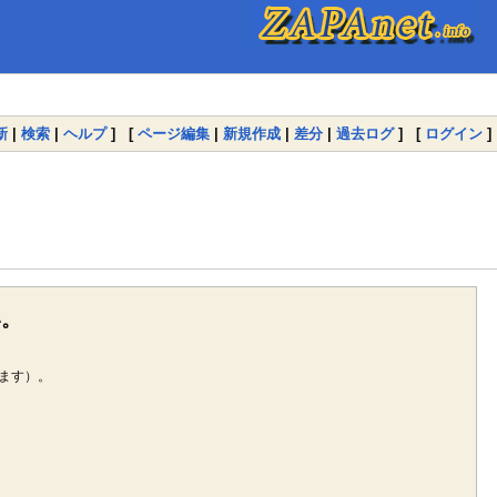
新
|
検索
|
ヘルプ
] [
ページ編集
|
新規作成
|
差分
|
過去ログ
] [
ログイン
]
い。
ます）。