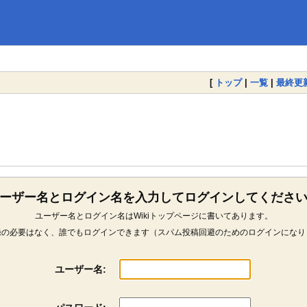
[
トップ
|
一覧
|
最終更
ーザー名とログイン名を入力してログインしてくださ
ユーザー名とログイン名はWikiトップページに書いてあります。
録の必要はなく、誰でもログインできます（スパム投稿回避のためのログインになり
ユーザー名: