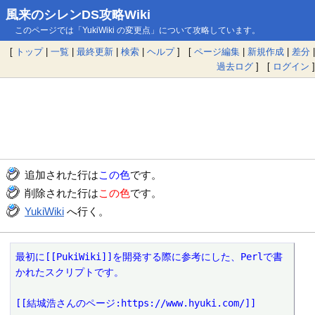
風来のシレンDS攻略Wiki
このページでは「YukiWiki の変更点」について攻略しています。
[
トップ
|
一覧
|
最終更新
|
検索
|
ヘルプ
] [
ページ編集
|
新規作成
|
差分
|
過去ログ
] [
ログイン
]
追加された行は
この色
です。
削除された行は
この色
です。
YukiWiki
へ行く。
最初に[[PukiWiki]]を開発する際に参考にした、Perlで書
かれたスクリプトです。

[[結城浩さんのページ:https://www.hyuki.com/]]