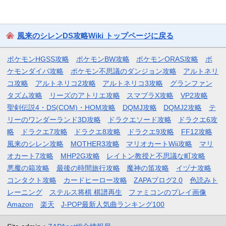
風来のシレンDS攻略Wiki トップページに戻る
ポケモンHGSS攻略
ポケモンBW攻略
ポケモンORAS攻略
ポ
ケモンダイパ攻略
ポケモン不思議のダンジョン攻略
アルトネリ
コ攻略
アルトネリコ2攻略
アルトネリコ3攻略
グランファン
タズム攻略
リーズのアトリエ攻略
スマブラX攻略
VP2攻略
聖剣伝説4・DS(COM)・HOM攻略
DQMJ攻略
DQMJ2攻略
テ
リーのワンダーランド3D攻略
ドラクエソード攻略
ドラクエ6攻
略
ドラクエ7攻略
ドラクエ8攻略
ドラクエ9攻略
FF12攻略
風来のシレン攻略
MOTHER3攻略
マリオカートWii攻略
マリ
オカート7攻略
MHP2G攻略
レイトン教授と不思議な町攻略
悪魔の箱攻略
最後の時間旅行攻略
魔神の笛攻略
イヅナ攻略
コンタクト攻略
カードヒーロー攻略
ZAPAブログ2.0
色読みト
レーニング
ステルス将棋 棋譜再生
ファミコンのプレイ画像
Amazon
楽天
J-POP最新人気曲ランキング100