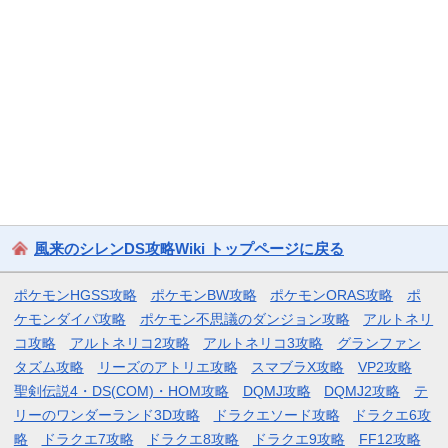
風来のシレンDS攻略Wiki トップページに戻る
ポケモンHGSS攻略
ポケモンBW攻略
ポケモンORAS攻略
ポ
ケモンダイパ攻略
ポケモン不思議のダンジョン攻略
アルトネリ
コ攻略
アルトネリコ2攻略
アルトネリコ3攻略
グランファン
タズム攻略
リーズのアトリエ攻略
スマブラX攻略
VP2攻略
聖剣伝説4・DS(COM)・HOM攻略
DQMJ攻略
DQMJ2攻略
テ
リーのワンダーランド3D攻略
ドラクエソード攻略
ドラクエ6攻
略
ドラクエ7攻略
ドラクエ8攻略
ドラクエ9攻略
FF12攻略