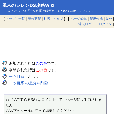
風来のシレンDS攻略Wiki
このページでは「一ツ目系 の変更点」について攻略しています。
[
トップ
|
一覧
|
最終更新
|
検索
|
ヘルプ
] [
ページ編集
|
新規作成
|
差分
|
過去ログ
] [
ログイン
]
追加された行は
この色
です。
削除された行は
この色
です。
一ツ目系
へ行く。
一ツ目系 の差分を削除
// "//"で始まる行はコメント行で、ページには出力されま
せん

//以下のルールに従って編集してください
