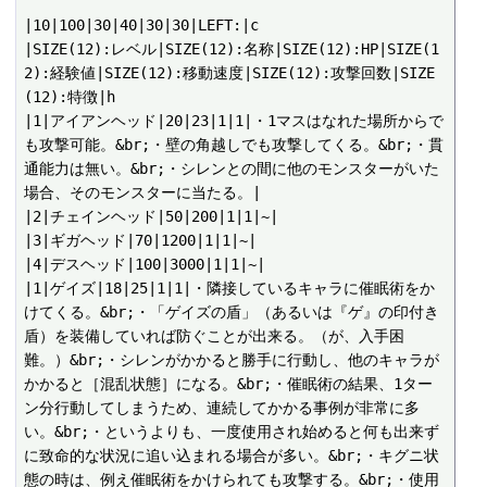
|10|100|30|40|30|30|LEFT:|c

|SIZE(12):レベル|SIZE(12):名称|SIZE(12):HP|SIZE(1
2):経験値|SIZE(12):移動速度|SIZE(12):攻撃回数|SIZE
(12):特徴|h

|1|アイアンヘッド|20|23|1|1|・1マスはなれた場所からで
も攻撃可能。&br;・壁の角越しでも攻撃してくる。&br;・貫
通能力は無い。&br;・シレンとの間に他のモンスターがいた
場合、そのモンスターに当たる。|

|2|チェインヘッド|50|200|1|1|~|

|3|ギガヘッド|70|1200|1|1|~|

|4|デスヘッド|100|3000|1|1|~|

|1|ゲイズ|18|25|1|1|・隣接しているキャラに催眠術をか
けてくる。&br;・「ゲイズの盾」（あるいは『ゲ』の印付き
盾）を装備していれば防ぐことが出来る。（が、入手困
難。）&br;・シレンがかかると勝手に行動し、他のキャラが
かかると［混乱状態］になる。&br;・催眠術の結果、1ター
ン分行動してしまうため、連続してかかる事例が非常に多
い。&br;・というよりも、一度使用され始めると何も出来ず
に致命的な状況に追い込まれる場合が多い。&br;・キグニ状
態の時は、例え催眠術をかけられても攻撃する。&br;・使用