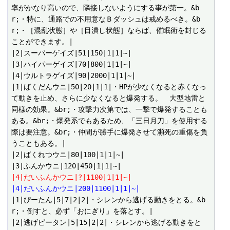
率がかなり高いので、隣接しないようにする事が第一。&b
r;・特に、通路での不用意なＢダッシュは戒めるべき。&b
r;・［混乱状態］や［目潰し状態］ならば、催眠術を封じる
ことができます。|

|2|スーパーゲイズ|51|150|1|1|~|

|3|ハイパーゲイズ|70|800|1|1|~|

|4|ウルトラゲイズ|90|2000|1|1|~|

|1|ばくだんウニ|50|20|1|1|・HPが少なくなると赤くなっ
て動きを止め、さらに少なくなると爆発する。　大型地雷と
同様の効果。&br;・攻撃力次第では、一撃で爆発することも
ある。&br;・爆発系でもあるため、「三日月刀」を使用する
際は要注意。&br;・仲間が勝手に爆発させて瀕死の重傷を負
うこともある。|

|2|ばくれつウニ|80|100|1|1|~|

|4|だいふんかウニ|?|1100|1|1|~|
|4|だいふんかウニ|200|1100|1|1|~|
|1|ぴーたん|5|7|2|2|・シレンから逃げる動きをとる。&b
r;・倒すと、必ず「おにぎり」を落とす。|

|2|逃げピータン|5|15|2|2|・シレンから逃げる動きをと