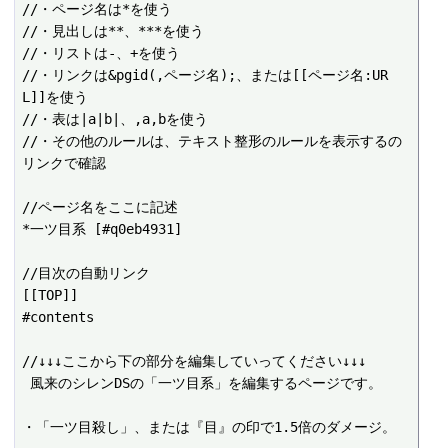
//・ページ名は*を使う

//・見出しは**、***を使う

//・リストは-、+を使う

//・リンクは&pgid(,ページ名);、または[[ページ名:UR
L]]を使う

//・表は|a|b|、,a,bを使う

//・その他のルールは、テキスト整形のルールを表示するの
リンクで確認

//ページ名をここに記述

*一ツ目系 [#q0eb4931]

//目次の自動リンク

[[TOP]]

#contents

//↓↓↓ここから下の部分を編集していってください↓↓↓

 風来のシレンDSの「一ツ目系」を編集するページです。

・「一ツ目殺し」、または『目』の印で1.5倍のダメージ。
