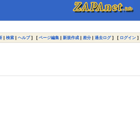
新
|
検索
|
ヘルプ
] [
ページ編集
|
新規作成
|
差分
|
過去ログ
] [
ログイン
]