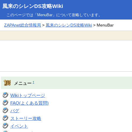
風来のシレンDS攻略Wiki
このページでは「MenuBar」について攻略しています。
ZAPAnet総合情報局
>
風来のシレンDS攻略Wiki
> MenuBar
†
メニュー
Wikiトップページ
FAQ(よくある質問)
バグ
ストーリー攻略
イベント