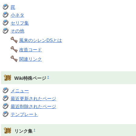
罠
小ネタ
セリフ集
その他
風来のシレンDSとは
改造コード
関連リンク
†
Wiki特殊ページ
メニュー
最近更新されたページ
最近削除されたページ
テンプレート
†
リンク集