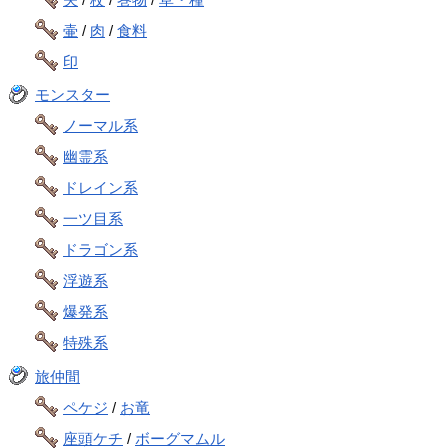
壷
/
肉
/
食料
印
モンスター
ノーマル系
幽霊系
ドレイン系
一ツ目系
ドラゴン系
浮遊系
爆発系
特殊系
旅仲間
ペケジ
/
お竜
座頭ケチ
/
ボーグマムル