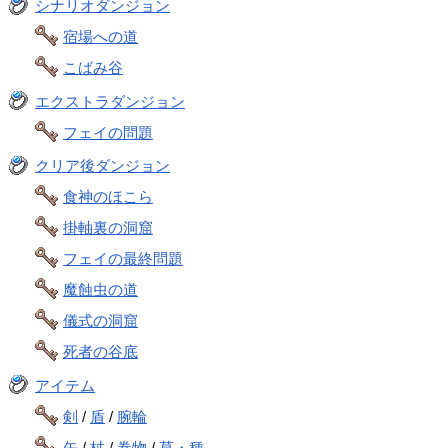
シナリオダンジョン
宿場への道
こばみ谷
エクストラダンジョン
フェイの問題
クリア後ダンジョン
食神のほこら
掛軸裏の洞窟
フェイの最終問題
魔蝕虫の道
儀式の洞窟
死者の谷底
アイテム
剣
/
盾
/
腕輪
矢
/
杖
/
巻物
/
草・種