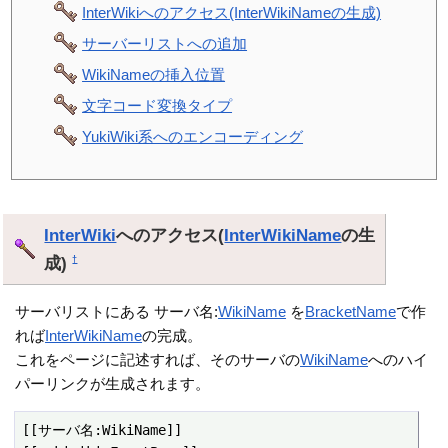
InterWikiへのアクセス(InterWikiNameの生成)
サーバーリストへの追加
WikiNameの挿入位置
文字コード変換タイプ
YukiWiki系へのエンコーディング
InterWiki
へのアクセス(
InterWikiName
の生
成)
†
サーバリストにある サーバ名:
WikiName
を
BracketName
で作
れば
InterWikiName
の完成。
これをページに記述すれば、そのサーバの
WikiName
へのハイ
パーリンクが生成されます。
[[サーバ名:WikiName]]
