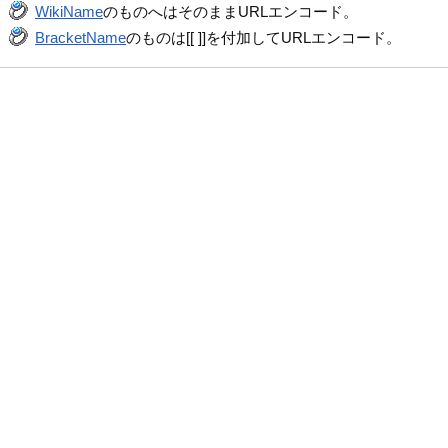
WikiName
のものへはそのままURLエンコード。
BracketName
のものは[[ ]]を付加してURLエンコード。