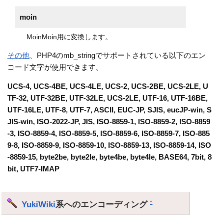
moin
MoinMoin用に変換します。
その他
、PHP4のmb_stringでサポートされている以下のエン
コード文字が使用できます。
UCS-4, UCS-4BE, UCS-4LE, UCS-2, UCS-2BE, UCS-2LE, U
TF-32, UTF-32BE, UTF-32LE, UCS-2LE, UTF-16, UTF-16BE,
UTF-16LE, UTF-8, UTF-7, ASCII, EUC-JP, SJIS, eucJP-win, S
JIS-win, ISO-2022-JP, JIS, ISO-8859-1, ISO-8859-2, ISO-8859
-3, ISO-8859-4, ISO-8859-5, ISO-8859-6, ISO-8859-7, ISO-885
9-8, ISO-8859-9, ISO-8859-10, ISO-8859-13, ISO-8859-14, ISO
-8859-15, byte2be, byte2le, byte4be, byte4le, BASE64, 7bit, 8
bit, UTF7-IMAP
YukiWiki
系へのエンコーディング
†