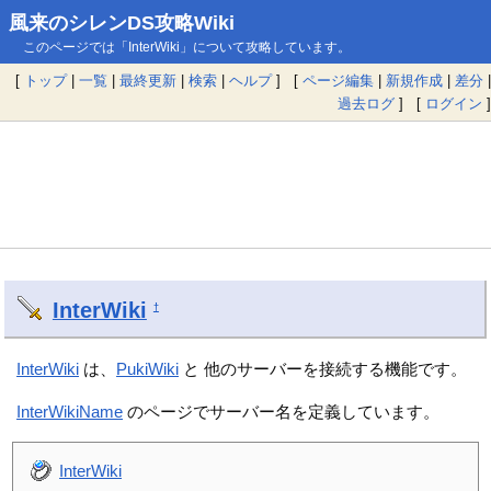
風来のシレンDS攻略Wiki
このページでは「InterWiki」について攻略しています。
[
トップ
|
一覧
|
最終更新
|
検索
|
ヘルプ
] [
ページ編集
|
新規作成
|
差分
|
過去ログ
] [
ログイン
]
InterWiki
†
InterWiki
は、
PukiWiki
と 他のサーバーを接続する機能です。
InterWikiName
のページでサーバー名を定義しています。
InterWiki