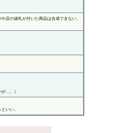
バや店の値札が付いた商品は合成できない。
いが…。）
。
うといい。