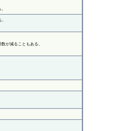
。
る。
る。
頭数が減ることもある。
。
。
。