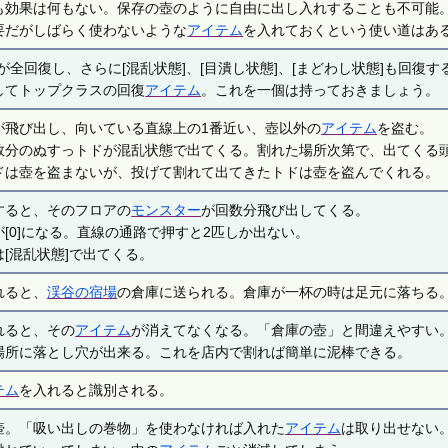
も効果は何もない。保存の壺のように自由に出し入れすることも不可能
要だがしばらく使わないような
アイテム
を入れておくという使い道はあ
が全回復し、さらに[混乱状態]、[目潰し状態]、[まどわし状態]も回復す
してトップクラスの回復
アイテム
。これを一個は持っておきましょう。
が飛び出し、向いている直線上の1番近い、壺以外の
アイテム
を盗む。
数分のぬすっトドが混乱状態で出てくる。割れた場所次第で、出てくる
ドは壺を盗まないが、投げて割れて出てきたトドは壺を盗んでくれる。
すると、そのフロアの
モンスター
が回数分飛び出してくる。
[0]になる。直線の通路で押すと2匹しか出ない。
[混乱状態]で出てくる。
れると、
渓谷の宿場
の倉庫に送られる。倉庫が一杯の時は足元に落ちる
れると、その
アイテム
が消えてなくなる。「倉庫の壺」と間違えやすい
場所に落とし穴が出来る。これを店内で割れば簡単に泥棒できる。
テム
を入れると識別される。
壺。「吸い出しの巻物」を使わなければ入れた
アイテム
は取り出せない