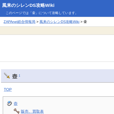
風来のシレンDS攻略Wiki
このページでは「壷」について攻略しています。
ZAPAnet総合情報局
>
風来のシレンDS攻略Wiki
> 壷
壺
†
TOP
壺
販売、買取表