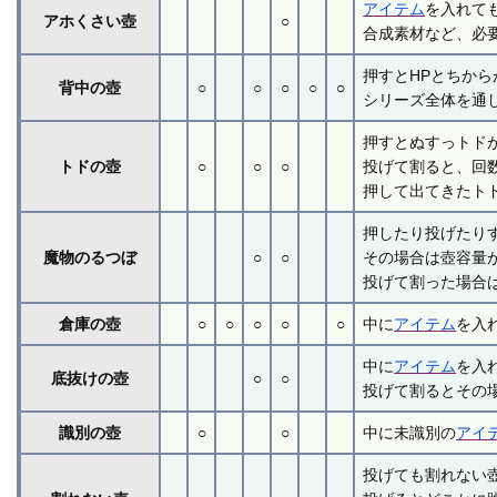
アイテム
を入れて
アホくさい壺
○
合成素材など、必
押すとHPとちから
背中の壺
○
○
○
○
○
シリーズ全体を通
押すとぬすっトド
トドの壺
○
○
○
投げて割ると、回
押して出てきたト
押したり投げたり
魔物のるつぼ
○
○
その場合は壺容量が
投げて割った場合は
倉庫の壺
○
○
○
○
○
中に
アイテム
を入
中に
アイテム
を入
底抜けの壺
○
○
投げて割るとその
識別の壺
○
○
中に未識別の
アイ
投げても割れない