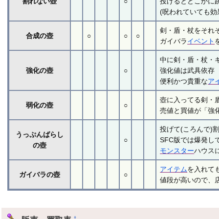
割れない壺
○
投げるとどこかに
(呪われていても
剣・盾・杖をそれ
合成の壺
○
○
○
ガイバラ
イベント
中に剣・盾・杖・
強化の壺
○
強化値は武具依存（
便利かつ貴重な
ア
壺に入ってる剣・
弱化の壺
○
売値と買値が「強
投げて(ころんで
うっぷんばらし
○
SFC版では爆発し
の壺
モンスター
ハウス
アイテム
を入れて
ガイバラの壺
○
値段が高いので、
†