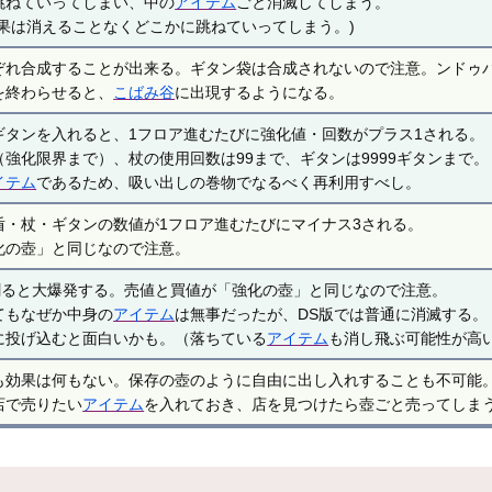
跳ねていってしまい、中の
アイテム
ごと消滅してしまう。
効果は消えることなくどこかに跳ねていってしまう。)
ぞれ合成することが出来る。ギタン袋は合成されないので注意。ンドゥ
を終わらせると、
こばみ谷
に出現するようになる。
ギタンを入れると、1フロア進むたびに強化値・回数がプラス1される。
強化限界まで）、杖の使用回数は99まで、ギタンは9999ギタンまで。
イテム
であるため、吸い出しの巻物でなるべく再利用すべし。
盾・杖・ギタンの数値が1フロア進むたびにマイナス3される。
化の壺」と同じなので注意。
)割ると大爆発する。売値と買値が「強化の壺」と同じなので注意。
てもなぜか中身の
アイテム
は無事だったが、DS版では普通に消滅する。
に投げ込むと面白いかも。（落ちている
アイテム
も消し飛ぶ可能性が高
も効果は何もない。保存の壺のように自由に出し入れすることも不可能
店で売りたい
アイテム
を入れておき、店を見つけたら壺ごと売ってしま