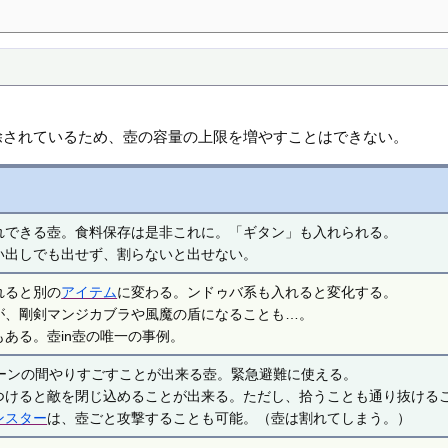
削除されているため、壺の容量の上限を増やすことはできない。
れできる壺。食料保存は是非これに。「ギタン」も入れられる。
い出しでも出せず、割らないと出せない。
れると別の
アイテム
に変わる。ンドゥバ系も入れると変化する。
が、剛剣マンジカブラや風魔の盾になることも…。
ある。壺in壺の唯一の事例。
ターンの間やりすごすことが出来る壺。緊急避難に使える。
つけると敵を閉じ込めることが出来る。ただし、拾うことも通り抜ける
ンスター
は、壺ごと攻撃することも可能。（壺は割れてしまう。）