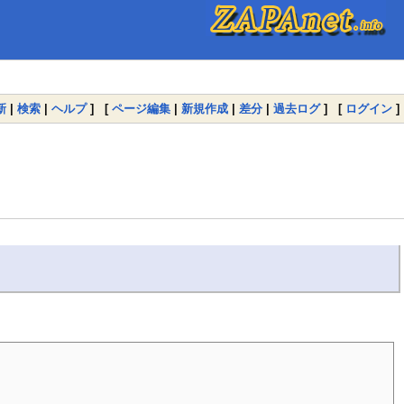
新
|
検索
|
ヘルプ
] [
ページ編集
|
新規作成
|
差分
|
過去ログ
] [
ログイン
]