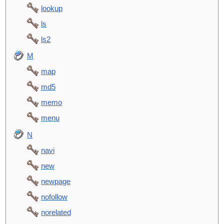
lookup
ls
ls2
M
map
md5
memo
menu
N
navi
new
newpage
nofollow
norelated