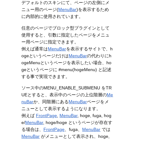
デフォルトのスキンにて、ページの左側にメ
ニュー用のページ(
MenuBar
)を表示するため
に内部的に使用されています。
任意のページでブロック型プラグインとして
使用すると、引数に指定したページをメニュ
ー用ページに指定できます。
例えば通常は
MenuBar
を表示するサイトで、h
ogeというページだけは
MenuBar
の代わりにh
ogeMenuというページを表示したい場合、ho
geというページに #menu(hogeMenu) と記述
する事で実現できます。
ソース中のMENU_ENABLE_SUBMENU をTR
UEとすると、表示中のページの上位階層の
Me
nuBar
か、同階層にある
MenuBar
ページをメ
ニューとして表示するようになります。
例えば
FrontPage
,
MenuBar
, hoge, fuga, hog
e/
MenuBar
, hoge/hoge というページが存在す
る場合は、
FrontPage
、fuga、
MenuBar
では
MenuBar
がメニューとして表示され、hoge,