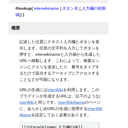
#lookup(
interwikiname
[,
ボタン名
[,
入力欄の初期
値
]]
)
概要
記述した位置にテキスト入力欄とボタンを表
示します。任意の文字列を入力してボタンを
押すと、interwikinameと入力値から生成した
URLへ移動します。これによって、検索エン
ジンにクエリを送信したり、番号をタイプす
るだけで該当するアーカイブにアクセスする
ことなどが可能になります。
URLの生成には
InterWiki
を利用します。この
プラグインが生成するURLは、以下のような
I
nterWiki
と同じです。
InterWikiName
のページ
に、あらかじめURLの生成に使用する
InterWik
iName
を設定しておく必要があります。
[[interwikiname:入力欄の値]]