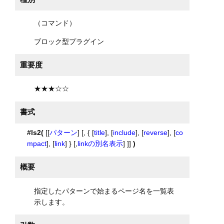
（コマンド）
ブロック型プラグイン
重要度
★★★☆☆
書式
#ls2(
[[
パターン
] [, { [
title
], [
include
], [
reverse
], [
co
mpact
], [
link
] } [,
linkの別名表示
] ]]
)
概要
指定したパターンで始まるページ名を一覧表
示します。