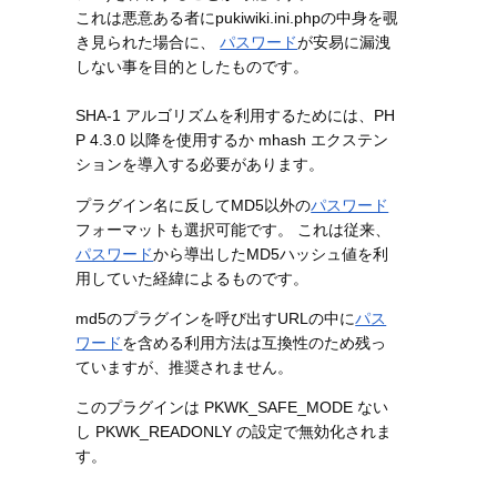
これは悪意ある者にpukiwiki.ini.phpの中身を覗
き見られた場合に、
パスワード
が安易に漏洩
しない事を目的としたものです。
SHA-1 アルゴリズムを利用するためには、PH
P 4.3.0 以降を使用するか mhash エクステン
ションを導入する必要があります。
プラグイン名に反してMD5以外の
パスワード
フォーマットも選択可能です。 これは従来、
パスワード
から導出したMD5ハッシュ値を利
用していた経緯によるものです。
md5のプラグインを呼び出すURLの中に
パス
ワード
を含める利用方法は互換性のため残っ
ていますが、推奨されません。
このプラグインは PKWK_SAFE_MODE ない
し PKWK_READONLY の設定で無効化されま
す。