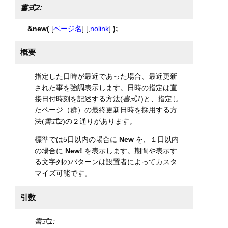
書式2:
&new(
[
ページ名
] [,
nolink
]
);
概要
指定した日時が最近であった場合、最近更新
された事を強調表示します。日時の指定は直
接日付時刻を記述する方法(
書式1
)と、指定し
たページ（群）の最終更新日時を採用する方
法(
書式2
)の２通りがあります。
標準では5日以内の場合に
New
を、１日以内
の場合に
New!
を表示します。期間や表示す
る文字列のパターンは設置者によってカスタ
マイズ可能です。
引数
書式1: