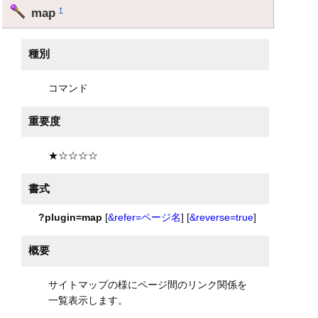
map
†
種別
コマンド
重要度
★☆☆☆☆
書式
?plugin=map
[
&refer=ページ名
] [
&reverse=true
]
概要
サイトマップの様にページ間のリンク関係を
一覧表示します。