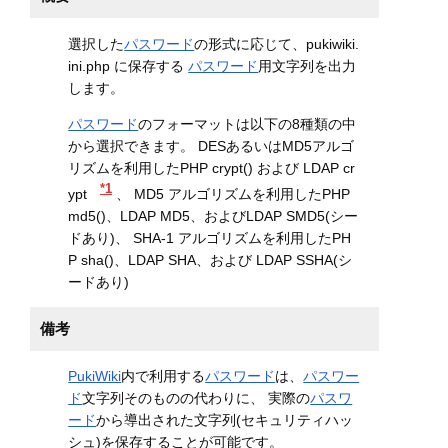
選択した
パスワード
の形式に応じて、pukiwiki.
ini.php に保存する
パスワード
用文字列を出力
します。
パスワード
のフォーマットは以下の8種類の中
から選択できます。 DESあるいはMD5アルゴ
リズムを利用したPHP crypt() および LDAP cr
*1
ypt
、 MD5 アルゴリズムを利用したPHP
md5()、LDAP MD5、およびLDAP SMD5(シー
ドあり)、 SHA-1 アルゴリズムを利用したPH
P sha()、LDAP SHA、および LDAP SSHA(シ
ードあり)
備考
PukiWiki
内で利用する
パスワード
は、
パスワー
ド
文字列そのものの代わりに、 実際の
パスワ
ード
から導出された文字列(セキュリティハッ
シュ)を保存することが可能です。