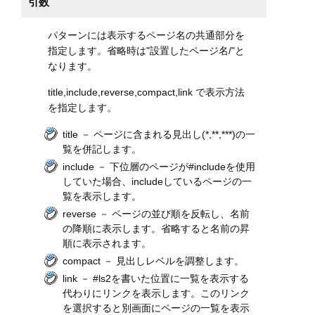
引数
パターンには表示するページ名の共通部分を
指定します。省略時は"設置したページ名/"と
なります。
title,include,reverse,compact,link で表示方法
を指定します。
title － ページに含まれる見出し(*,**,***)の一
覧を併記します。
include － 下位層のページが#includeを使用
していた場合、includeしているページの一
覧を表示します。
reverse － ページの並び順を反転し、名前
の降順に表示します。省略すると名前の昇
順に表示されます。
compact － 見出しレベルを調整します。
link － #ls2を書いた位置に一覧を表示する
代わりにリンクを表示します。このリンク
を選択すると別画面にページの一覧を表示