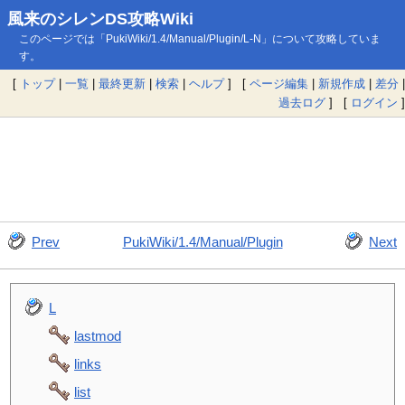
風来のシレンDS攻略Wiki
このページでは「PukiWiki/1.4/Manual/Plugin/L-N」について攻略していま
す。
[
トップ
|
一覧
|
最終更新
|
検索
|
ヘルプ
] [
ページ編集
|
新規作成
|
差分
|
過去ログ
] [
ログイン
]
Prev
PukiWiki/1.4/Manual/Plugin
Next
L
lastmod
links
list