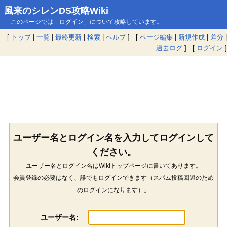
風来のシレンDS攻略Wiki
このページでは「ログイン」について攻略しています。
[
トップ
|
一覧
|
最終更新
|
検索
|
ヘルプ
] [
ページ編集
|
新規作成
|
差分
|
過去ログ
] [
ログイン
]
ユーザー名とログイン名を入力してログインして
ください。
ユーザー名とログイン名はWikiトップページに書いてあります。
会員登録の必要はなく、誰でもログインできます（スパム投稿回避のため
のログインになります）。
ユーザー名: