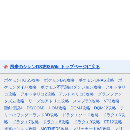
風来のシレンDS攻略Wiki トップページに戻る
ポケモンHGSS攻略
ポケモンBW攻略
ポケモンORAS攻略
ポ
ケモンダイパ攻略
ポケモン不思議のダンジョン攻略
アルトネリ
コ攻略
アルトネリコ2攻略
アルトネリコ3攻略
グランファン
タズム攻略
リーズのアトリエ攻略
スマブラX攻略
VP2攻略
聖剣伝説4・DS(COM)・HOM攻略
DQMJ攻略
DQMJ2攻略
テ
リーのワンダーランド3D攻略
ドラクエソード攻略
ドラクエ6攻
略
ドラクエ7攻略
ドラクエ8攻略
ドラクエ9攻略
FF12攻略
風来のシレン攻略
MOTHER3攻略
マリオカートWii攻略
マリ