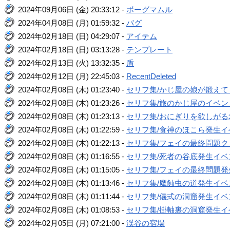
2024年09月06日 (金) 20:33:12 -
ボーグマムル
2024年04月08日 (月) 01:59:32 -
バグ
2024年02月18日 (日) 04:29:07 -
アイテム
2024年02月18日 (日) 03:13:28 -
テンプレート
2024年02月13日 (火) 13:32:35 -
盾
2024年02月12日 (月) 22:45:03 -
RecentDeleted
2024年02月08日 (木) 01:23:40 -
セリフ集/かじ屋の娘が鍛え
2024年02月08日 (木) 01:23:26 -
セリフ集/旅のかじ屋のイベン
2024年02月08日 (木) 01:23:13 -
セリフ集/おにぎりを欲しが
2024年02月08日 (木) 01:22:59 -
セリフ集/食神のほこら発生イ
2024年02月08日 (木) 01:22:13 -
セリフ集/フェイの最終問題
2024年02月08日 (木) 01:16:55 -
セリフ集/死者の谷底発生イベ
2024年02月08日 (木) 01:15:05 -
セリフ集/フェイの最終問題発
2024年02月08日 (木) 01:13:46 -
セリフ集/魔蝕虫の道発生イベ
2024年02月08日 (木) 01:11:44 -
セリフ集/儀式の洞窟発生イベ
2024年02月08日 (木) 01:08:53 -
セリフ集/掛軸裏の洞窟発生イ
2024年02月05日 (月) 07:21:00 -
渓谷の宿場