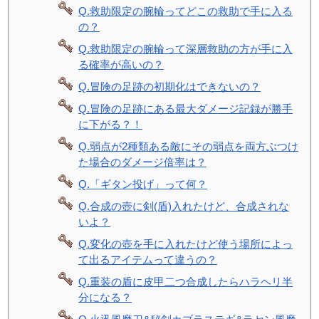
Q.救助限定の腕輪ってどこの救助で手に入る
の？
Q.救助限定の腕輪って深層救助の方が手に入
る確率が高いの？
Q.冒険の足跡の初期化はできないの？
Q.冒険の足跡にある最大ダメージ記録が勝手
に下がる？！
Q.弱点が2種類ある敵にその弱点を両方ぶつけ
た場合のダメージ倍率は？
Q.「ギタン投げ」って何？
Q.合成の壺に剣(盾)入れたけど、合成されな
いよ？
Q.変化の壺を手に入れたけど使う場所によっ
て出るアイテムって違うの？
Q.重装の盾に皮甲二つ合成したらハラヘリ半
分になる？