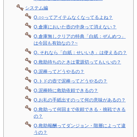
システム編
Q.○○ってアイテムなくなってるよね？
Q.倉庫においた壺の中身って消えない？
Q.倉庫無しクリアの特典「白紙：ぜんめつ」
は今回も有効なの？~
Q. それなら「白紙：せいいき」は使えるの？
Q.救助待ちのときは電源切ってもいいの？
Q.泥棒ってどうやるの？
Q.トドの壺で泥棒ってどうやるの？
Q.泥棒時に救助依頼できるの？
Q.お礼の手紙出すのって何の意味があるの？
Q.救助って何回まで依頼できる・挑戦できる
の？
Q.救助報酬ってダンジョン・階層によって違
うの？