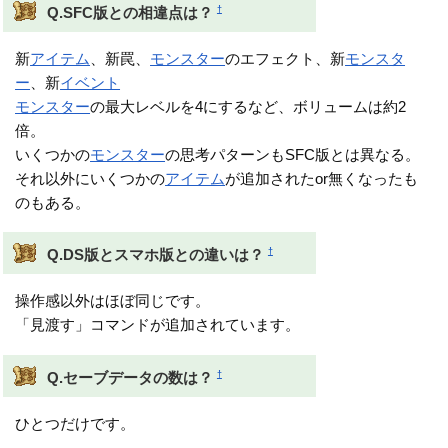
†
Q.SFC版との相違点は？
新
アイテム
、新罠、
モンスター
のエフェクト、新
モンスタ
ー
、新
イベント
モンスター
の最大レベルを4にするなど、ボリュームは約2
倍。
いくつかの
モンスター
の思考パターンもSFC版とは異なる。
それ以外にいくつかの
アイテム
が追加されたor無くなったも
のもある。
†
Q.DS版とスマホ版との違いは？
操作感以外はほぼ同じです。
「見渡す」コマンドが追加されています。
†
Q.セーブデータの数は？
ひとつだけです。