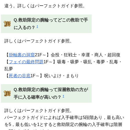
違う。詳しくはパーフェクトガイド参照。
Q.救助限定の腕輪ってどこの救助で手
†
に入るの？
詳しくはパーフェクトガイド参照。
【
掛軸裏の洞窟
21F～】会投・狂戦士・幸運・商人・超回復
【
フェイの最終問題
1F～】吸毒・吸夢・吸乱・毒夢・乱毒・
乱夢
【
死者の谷底
1F～】呪いよけ・まもり
Q.救助限定の腕輪って深層救助の方が
†
手に入る確率が高いの？
詳しくはパーフェクトガイド参照。
パーフェクトガイドによれば入手確率は5段階あり，最も高い
を5，最も低いを1とすると救助限定の腕輪の入手確率は階層