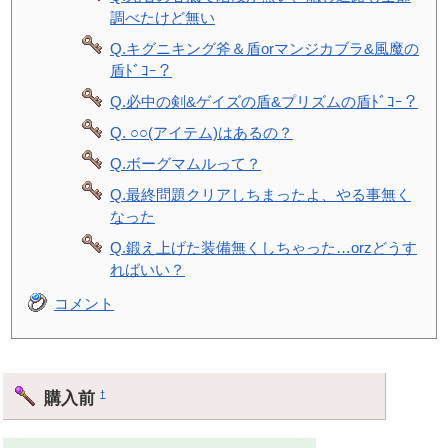
調べたけど無い
Q.キグニキング斧＆盾orマンジカブラ&風魔の
盾ﾄﾞｺｰ？
Q.必中の剣&ゲイズの盾&プリズムの盾ﾄﾞｺｰ？
Q. ○○(アイテム)はあるの？
Q.ボーグマムルって？
Q.最終問題クリアしちまったよ、やる事無く
なった
Q.鍛え上げた装備無くしちゃった…orzどうす
ればいい？
コメント
購入前
†