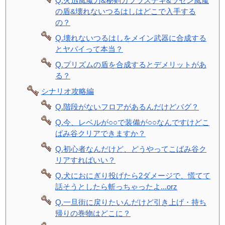
Q.火迅風魔刀&秘剣カブラステギ&ラセン風魔
の盾&壊れないつるはしはどこで入手する
の？
Q.壊れないつるはしをメイン武器に合成する
とヤバイって本当？
Q.プリズムの盾を合成するとデメリットがあ
る？
シナリオ攻略編
Q.階段がないフロアがあるんだけどバグ？
Q.今、レベルが○○で装備が○○なんですけどこ
ばみ谷クリアできますか？
Q.初心者なんだけど、どうやってこばみ谷ク
リアすればいい？
Q.犬におにぎり投げたら2ダメージで、慌てて
話そうとしたら斬っちゃったよ...orz
Q.一旦街に戻りたいんだけど引き上げ・持ち
帰りの巻物はどこに？