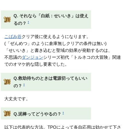
できるはず
Q. それなら「白紙：せいいき」は使え
†
るの？
こばみ谷
クリア後に使えるようになります。
(「ぜんめつ」のように倉庫無しクリアの条件は無い)
「せいいき」と書き込むと聖域の効果が発動するのは、
不思議の
ダンジョン
シリーズ初代「トルネコの大冒険」関連
でのオマケ的な隠し要素でした。
Q.救助待ちのときは電源切ってもいい
†
の？
大丈夫です。
†
Q.泥棒ってどうやるの？
以下は代表的な方法。TPOによって各自応用は効かせて下さ