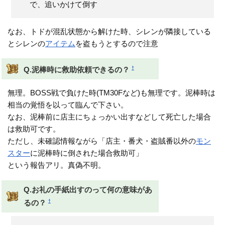
で、追いかけて倒す
なお、トドが混乱状態から解けた時、シレンが隣接している
とシレンの
アイテム
を盗もうとするので注意
†
Q.泥棒時に救助依頼できるの？
無理。BOSS戦で負けた時(TM30Fなど)も無理です。泥棒時は
相当の覚悟を以って臨んで下さい。
なお、泥棒前に店主にちょっかい出すなどして死亡した場合
は救助可です。
ただし、未確認情報ながら「店主・番犬・盗賊番以外の
モン
スター
に泥棒時に倒された場合救助可」
という報告アリ。真偽不明。
Q.お礼の手紙出すのって何の意味があ
†
るの？