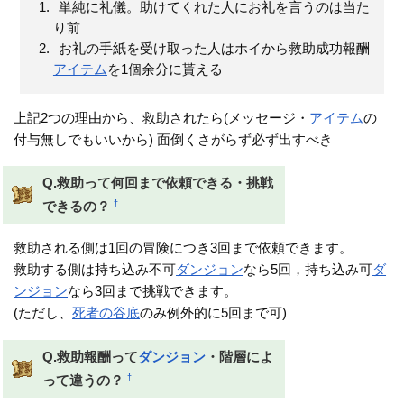
単純に礼儀。助けてくれた人にお礼を言うのは当た
り前
お礼の手紙を受け取った人はホイから救助成功報酬
アイテム
を1個余分に貰える
上記2つの理由から、救助されたら(メッセージ・
アイテム
の
付与無しでもいいから) 面倒くさがらず必ず出すべき
Q.救助って何回まで依頼できる・挑戦
†
できるの？
救助される側は1回の冒険につき3回まで依頼できます。
救助する側は持ち込み不可
ダンジョン
なら5回，持ち込み可
ダ
ンジョン
なら3回まで挑戦できます。
(ただし、
死者の谷底
のみ例外的に5回まで可)
Q.救助報酬って
ダンジョン
・階層によ
†
って違うの？