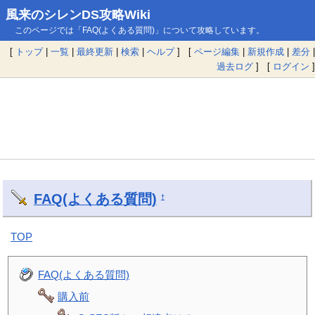
風来のシレンDS攻略Wiki
このページでは「FAQ(よくある質問)」について攻略しています。
[
トップ
|
一覧
|
最終更新
|
検索
|
ヘルプ
] [
ページ編集
|
新規作成
|
差分
|
過去ログ
] [
ログイン
]
FAQ(よくある質問)
†
TOP
FAQ(よくある質問)
購入前