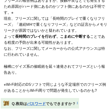
フリーズの報告例はありますが、接触不良などでも発生する
ため原因がハード側にあるのかソフト側にあるのかは不明で
す。※
現在、フリーズに関しては「長時間のプレイで重くなりフリ
ーズ」「連続MHで重くなりフリーズ」などの証言からメモリ
リークが原因ではないかと疑われています。
よって
長時間のプレイを行わず、こまめに中断する
ことであ
る程度の予防が出来る可能性があります。
なお、フリーズに関してメーカーからの公式アナウンスは特
に行われていません。
極稀にゲイズ系の催眠術を延々連発されてフリーズという報
告あり。
※Wi-Fi対応のDSソフトで同じような不定場所でのフリーズ例
があることからWi-Fi周りで問題が発生しているのかも?
†
Q.救助は
パスワード
でもできますか？