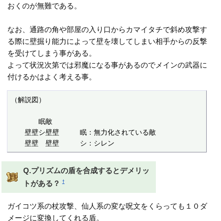
おくのが無難である。
なお、通路の角や部屋の入り口からカマイタチで斜め攻撃す
る際に壁掘り能力によって壁を壊してしまい相手からの反撃
を受けてしまう事がある。
よって状況次第では邪魔になる事があるのでメインの武器に
付けるかはよく考える事。
（解説図）

　　　　眠敵　　　　

　　壁壁シ壁壁　　　眠：無力化されている敵

　　壁壁　壁壁　　　シ：シレン
Q.プリズムの盾を合成するとデメリッ
†
トがある？
ガイコツ系の杖攻撃、仙人系の変な呪文をくらっても１０ダ
メージに変換してくれる盾。