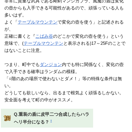
非常に貴重な武具である剛剣マンジカブラ、風魔の盾は変化
の壺からも入手できる可能性があるので、頑張っている人も
多いはず。
よく「
テーブルマウンテン
で変化の壺を使う」と記述される
が、
正確に書くと『
こばみ谷
のどこかで変化の壺を使う』という
意味で、(
テーブルマウンテン
と表示される)17～25Fのことで
はないことに注意。
つまり、町中でも
ダンジョン
内でも特に関係なく、変化の壺
で入手できる確率はランダムの模様。
「○階のあの場所で使わないとダメ！」等の特殊な条件は無
い。
どうしても欲しいなら、出るまで根気よく頑張るしかない。
安全面を考えて町の中がオススメ。
Q.重装の盾に皮甲二つ合成したらハラ
†
ヘリ半分になる？