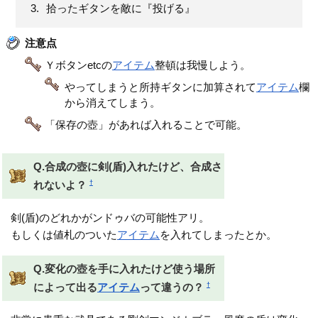
拾ったギタンを敵に『投げる』
注意点
Ｙボタンetcの
アイテム
整頓は我慢しよう。
やってしまうと所持ギタンに加算されて
アイテム
欄
から消えてしまう。
「保存の壺」があれば入れることで可能。
Q.合成の壺に剣(盾)入れたけど、合成さ
†
れないよ？
剣(盾)のどれかがンドゥバの可能性アリ。
もしくは値札のついた
アイテム
を入れてしまったとか。
Q.変化の壺を手に入れたけど使う場所
†
によって出る
アイテム
って違うの？