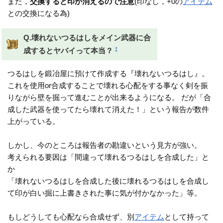
また，
交換すると印が消えるので注意
(印なし，+0の
アイテム
との交換になる為)
Q.壊れないつるはしをメイン武器に合
†
成するとヤバイって本当？
つるはしを鍛冶屋に預けて作成する『壊れないつるはし』。
これを使用or合成することで壊れる心配をする事なく剣を振
りながら壁を掘って進むことが出来るようになる。 だが「合
成した武器を使ってたら壊れて消えた！」という報告が数件
上がっている。
しかし、今のところは報告者の勘違いという見方が強い。
考えられる要因は「間違って壊れるつるはしを合成した」と
か
「壊れないつるはしを合成した後に壊れるつるはしを合成し
て印が白い掘に上書きされた事に気が付かなかった」等。
もしどうしても心配なら合成せず、別
アイテム
として持って