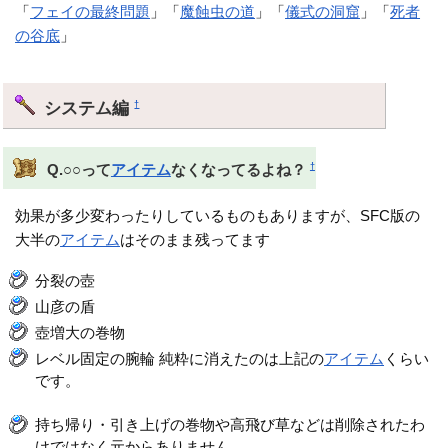
「
フェイの最終問題
」「
魔蝕虫の道
」「
儀式の洞窟
」「
死者
の谷底
」
システム編
†
†
Q.○○って
アイテム
なくなってるよね？
効果が多少変わったりしているものもありますが、SFC版の
大半の
アイテム
はそのまま残ってます
分裂の壺
山彦の盾
壺増大の巻物
レベル固定の腕輪 純粋に消えたのは上記の
アイテム
くらい
です。
持ち帰り・引き上げの巻物や高飛び草などは削除されたわ
けではなく元からありません。