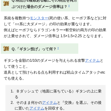
Q.弱点が2種類ある敵にその弱点を両方
†
ぶつけた場合のダメージ倍率は？
系統を複数持つ
モンスター
(死の使い系、ヒーポフ系など)に対
して「○○系に大ダメージ」の印の効果が重なります。
例えばヒーポフならドラゴンキラー+斬空剣の両方の印の効果
が上乗せされて、ダメージ倍率は 1.5×1.5=2.25 となります。
†
Q.「ギタン投げ」って何？
ギタンを金額の1/10のダメージを与えられる攻撃
アイテム
と
して使うこと。
道具として預けられる点も利用すれば机山タイムアタックetc
でも使える。
Ｂダッシュで（地面に落ちている）ギタンの上に乗
る
そのまま何かの
アイテム
と『交換』を選ぶ。その後
に置いた
アイテム
を回収する。