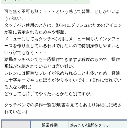
可も無く不可も無く・・・という感じで普通、としかいいよ
うが無い。
タッチペン使用のときは、8方向にダッシュのためのアイコン
が常に表示されるためやや邪魔。
メニューにしてもタッチペン用にメニュー周りのインタフェ
ースを作り直しているわけではないので特別操作しやすいと
いう訳でもなく・・・。
結局タッチペンでも一応操作できますよ程度のもので、操作
系統が洗練されているとは言い難い。
シレンには慎重なプレイが求められることも多いため、普通
に十字キーでやったほうがやりやすいです。(旧作に慣れてい
る人なら特に)
どうしても片手でやりたいとかなら別ですが。
タッチペンでの操作一覧(説明書を見てもあまり詳細に記載さ
れていない)
通常移動
進みたい場所をタッチ