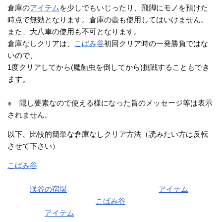
倉庫の
アイテム
を少しでもいじったり、飛脚にモノを預けた
時点で無効となります。倉庫の壺も使用してはいけません。
また、大八車の使用も不可となります。
倉庫なしクリアは、
こばみ谷
初回クリア時の一発勝負ではな
いので、
1度クリアしてから(魔蝕虫を倒してから)挑戦することもでき
ます。
※ 隠し要素なので使える様になった旨のメッセージ等は表示
されません。
以下、比較的簡単な倉庫なしクリア方法（読みたい方は反転
させて下さい）
こばみ谷
を倉庫・大八車を使って構わないので1回普通にクリ
アする
その後
渓谷の宿場
に戻されてから(クリア時の
アイテム
を持っ
たまま)1度も倉庫を使わず
こばみ谷
をクリアする
クリア時の
アイテム
(剣や盾)を持っているので、簡単にクリア