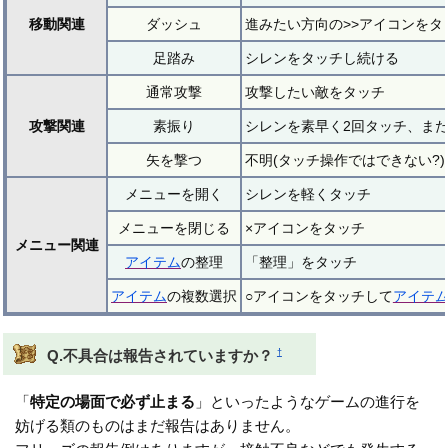
移動関連
ダッシュ
進みたい方向の>>アイコンをタ
足踏み
シレンをタッチし続ける
通常攻撃
攻撃したい敵をタッチ
攻撃関連
素振り
シレンを素早く2回タッチ、ま
矢を撃つ
不明(タッチ操作ではできない?)
メニューを開く
シレンを軽くタッチ
メニューを閉じる
×アイコンをタッチ
メニュー関連
アイテム
の整理
「整理」をタッチ
アイテム
の複数選択
○アイコンをタッチして
アイテ
†
Q.不具合は報告されていますか？
「
特定の場面で必ず止まる
」といったようなゲームの進行を
妨げる類のものはまだ報告はありません。