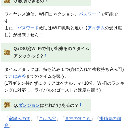
Q.救助できるの？
ワイヤレス通信、Wi-Fiコネクション、
パスワード
で可能で
す。
また、
パスワード
救助はWi-Fi救助と違い【
アイテム
の受け渡
し】が出来ません！
Q.(DS版)Wi-Fiで何が出来るの？タイム
†
アタックって？
タイムアタックは、持ち込み１つ(壺に入れて複数持ち込み可)
で
こばみ谷
までのタイムを競う。
(1万ギタン持たずにクリアはペナルティ+10分、Wi-Fiのランキ
ングに対応し、ライバルのゴーストと速度を競う)
†
Q.
ダンジョン
はどれだけあるの？
「
宿場への道
」「
こばみ谷
」「
食神のほこら
」「
掛軸裏の洞
窟
」