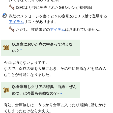
(SFCより後に発売されたGBシレンが初登場)
救助のメッセージを書くときの定形文にＤＳ版で登場する
アイテム
リストがあります。
ただし、救助限定の
アイテム
は含まれていません。
Q.倉庫においた壺の中身って消えな
†
い？
今回は消えないようです。
なので、保存の壺を大量におき、その中に剣盾などを溜め込
むことが可能になりました。
Q.倉庫無しクリアの特典「白紙：ぜん
†
めつ」は今回も有効なの？~
有効。倉庫無しは、うっかり倉庫に入ったり飛脚に話しかけ
てしまっただけなら大丈夫。