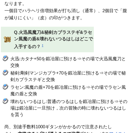
なります。
一個目でハラヘリ倍増効果が打ち消し（通常）、2個目で「腹
が減りにくい」（皮）の印がつきます。
Q.火迅風魔刀&秘剣カブラステギ&ラセ
ン風魔の盾&壊れないつるはしはどこで
†
入手するの？
火迅:カタナ+50を鍛冶屋に預ける⇒その場で火迅風魔刀と
交換
秘剣:剛剣マンジカブラ+70を鍛冶屋に預ける⇒その場で秘
剣カブラステギと交換
ラセン:風魔の盾+70を鍛冶屋に預ける⇒その場でラセン風
魔の盾と交換
壊れないつるはし:普通のつるはしを鍛冶屋に預ける⇒その
場は鍛冶屋に一旦預け，次の冒険の時に壊れないつるはし
を貰う
尚、別途手数料1000ギタンがかかるので注意されたし