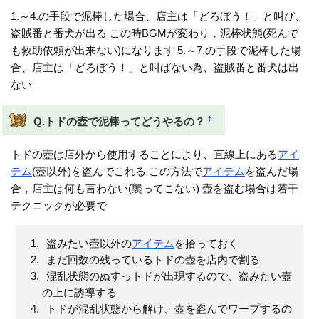
1.～4.の手段で泥棒した場合、店主は「どろぼう！」と叫び、
盗賊番と番犬が出る この時BGMが変わり，泥棒状態(死んで
も救助依頼が出来ない)になります 5.～7.の手段で泥棒した場
合、店主は「どろぼう！」と叫ばない為、盗賊番と番犬は出
ない
†
Q.トドの壺で泥棒ってどうやるの？
トドの壺は店外から使用することにより、直線上にある
アイ
テム
(壺以外)を盗んでこれる この方法で
アイテム
を盗んだ場
合，店主は何も言わない(襲ってこない) 壺を盗む場合は若干
テクニックが必要で
盗みたい壺以外の
アイテム
を拾っておく
まだ回数の残っているトドの壺を店内で割る
混乱状態のぬすっトドが出現するので、盗みたい壺
の上に誘導する
トドが混乱状態から解け、壺を盗んでワープするの