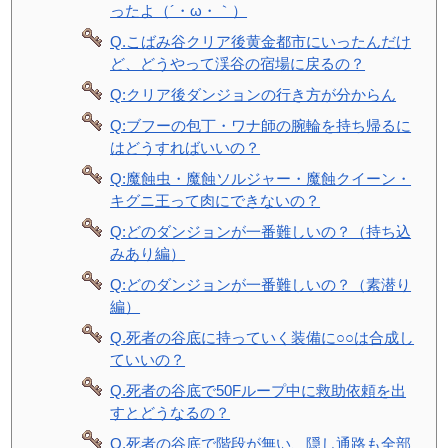
ったよ（´・ω・｀）
Q.こばみ谷クリア後黄金都市にいったんだけ
ど、どうやって渓谷の宿場に戻るの？
Q:クリア後ダンジョンの行き方が分からん
Q:ブフーの包丁・ワナ師の腕輪を持ち帰るに
はどうすればいいの？
Q:魔蝕虫・魔蝕ソルジャー・魔蝕クイーン・
キグニ王って肉にできないの？
Q:どのダンジョンが一番難しいの？（持ち込
みあり編）
Q:どのダンジョンが一番難しいの？（素潜り
編）
Q.死者の谷底に持っていく装備に○○は合成し
ていいの？
Q.死者の谷底で50Fループ中に救助依頼を出
すとどうなるの？
Q.死者の谷底で階段が無い、隠し通路も全部