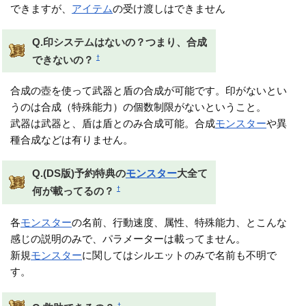
できますが、
アイテム
の受け渡しはできません
Q.印システムはないの？つまり、合成
†
できないの？
合成の壺を使って武器と盾の合成が可能です。印がないとい
うのは合成（特殊能力）の個数制限がないということ。
武器は武器と、盾は盾とのみ合成可能。合成
モンスター
や異
種合成などは有りません。
Q.(DS版)予約特典の
モンスター
大全て
†
何が載ってるの？
各
モンスター
の名前、行動速度、属性、特殊能力、とこんな
感じの説明のみで、パラメーターは載ってません。
新規
モンスター
に関してはシルエットのみで名前も不明で
す。
†