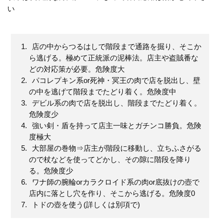
い
店の中からつるはしで階段まで通路を掘り、そこか
ら逃げる。極めて正統派の泥棒法。店主や盗賊番な
どの対応策が必要。危険度大
パコレプキン系or死神・冥王の肉で店を脱出し、壁
の中を逃げて階段までたどり着く。危険度中
デビル系の肉で店を脱出し、階段までたどり着く。
危険度少
強い剣・盾を持って店主一味とガチンコ勝負。危険
度極大
大部屋の巻物⇒店主が階段に移動し、立ちふさがる
ので杖などを使ってどかし、その隙に階段を降り
る。危険度少
ワナ師の腕輪orカラクロイド系の肉or底抜けの壺で
店内に落とし穴を作り、そこから逃げる。危険度0
トドの壺を使う(詳しくは別項で)