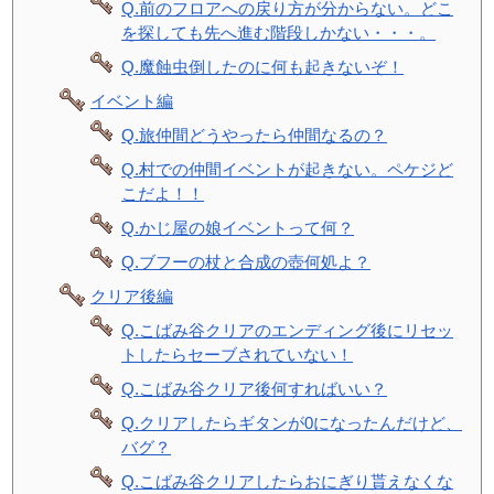
Q.前のフロアへの戻り方が分からない。どこ
を探しても先へ進む階段しかない・・・。
Q.魔蝕虫倒したのに何も起きないぞ！
イベント編
Q.旅仲間どうやったら仲間なるの？
Q.村での仲間イベントが起きない。ペケジど
こだよ！！
Q.かじ屋の娘イベントって何？
Q.ブフーの杖と合成の壺何処よ？
クリア後編
Q.こばみ谷クリアのエンディング後にリセッ
トしたらセーブされていない！
Q.こばみ谷クリア後何すればいい？
Q.クリアしたらギタンが0になったんだけど、
バグ？
Q.こばみ谷クリアしたらおにぎり貰えなくな