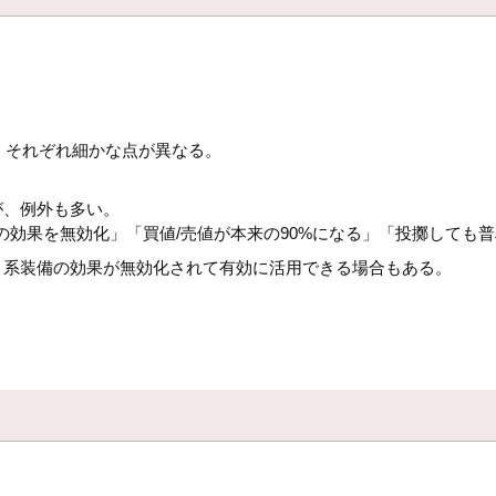
、それぞれ細かな点が異なる。
。
が、例外も多い。
輪の効果を無効化」「買値/売値が本来の90%になる」「投擲しても
ト系装備の効果が無効化されて有効に活用できる場合もある。
。