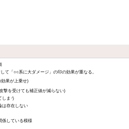
順
対して「○○系に大ダメージ」の印の効果が重なる。
効果が上乗せ)
攻撃を受けても補正値が減らない)
てしまう
輪は存在しない
関係している模様