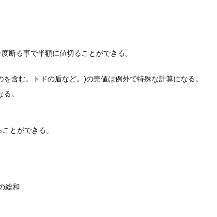
。
一度断る事で半額に値切ることができる。
のを含む。トドの盾など。)の売値は例外で特殊な計算になる。
なる。
ることができる。
格の総和