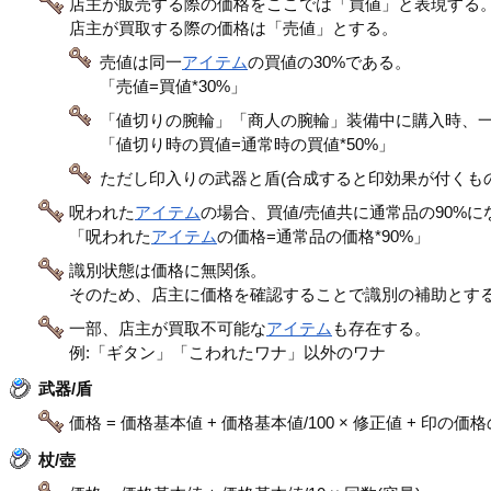
店主が販売する際の価格をここでは「買値」と表現する
店主が買取する際の価格は「売値」とする。
売値は同一
アイテム
の買値の30%である。
「売値=買値*30%」
「値切りの腕輪」「商人の腕輪」装備中に購入時、
「値切り時の買値=通常時の買値*50%」
ただし印入りの武器と盾(合成すると印効果が付くも
呪われた
アイテム
の場合、買値/売値共に通常品の90%に
「呪われた
アイテム
の価格=通常品の価格*90%」
識別状態は価格に無関係。
そのため、店主に価格を確認することで識別の補助とす
一部、店主が買取不可能な
アイテム
も存在する。
例:「ギタン」「こわれたワナ」以外のワナ
武器/盾
価格 = 価格基本値 + 価格基本値/100 × 修正値 + 印の価
杖/壺