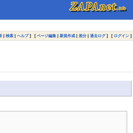
新
|
検索
|
ヘルプ
] [
ページ編集
|
新規作成
|
差分
|
過去ログ
] [
ログイン
]