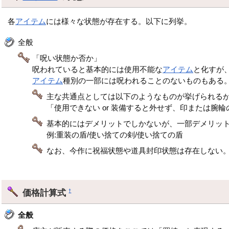
各
アイテム
には様々な状態が存在する。以下に列挙。
全般
「呪い状態か否か」
呪われていると基本的には使用不能な
アイテム
と化すが
アイテム
種別の一部には呪われることのないものもある
主な共通点としては以下のようなものが挙げられる
「使用できない or 装備すると外せず、印または腕
基本的にはデメリットでしかないが、一部デメリッ
例:重装の盾/使い捨ての剣/使い捨ての盾
なお、今作に祝福状態や道具封印状態は存在しない
価格計算式
†
全般