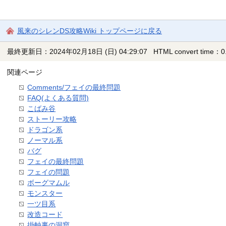
風来のシレンDS攻略Wiki トップページに戻る
最終更新日：2024年02月18日 (日) 04:29:07
HTML convert time：0.
関連ページ
Comments/フェイの最終問題
FAQ(よくある質問)
こばみ谷
ストーリー攻略
ドラゴン系
ノーマル系
バグ
フェイの最終問題
フェイの問題
ボーグマムル
モンスター
一ツ目系
改造コード
掛軸裏の洞窟