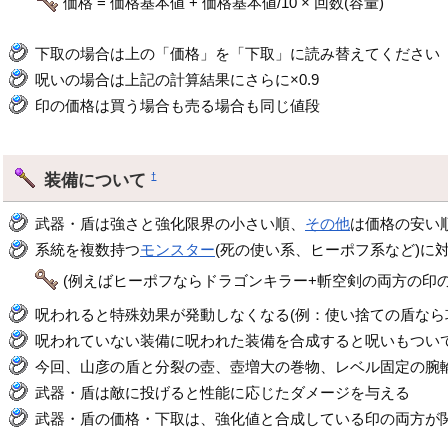
価格 = 価格基本値 + 価格基本値/10 × 回数(容量)
下取の場合は上の「価格」を「下取」に読み替えてください
呪いの場合は上記の計算結果にさらに×0.9
印の価格は買う場合も売る場合も同じ値段
装備について
†
武器・盾は強さと強化限界の小さい順、
その他
は価格の安い
系統を複数持つ
モンスター
(死の使い系、ヒーポフ系など)に
(例えばヒーポフならドラゴンキラー+斬空剣の両方の印の
呪われると特殊効果が発動しなくなる(例：使い捨ての盾なら
呪われていない装備に呪われた装備を合成すると呪いもつい
今回、山彦の盾と分裂の壺、壺増大の巻物、レベル固定の腕
武器・盾は敵に投げると性能に応じたダメージを与える
武器・盾の価格・下取は、強化値と合成している印の両方が