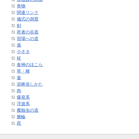
巻物
関連リンク
儀式の洞窟
剣
死者の谷底
宿場への道
盾
小ネタ
杖
食神のほこら
草・種
壷
泥棒攻しかた
肉
爆発系
浮遊系
魔蝕虫の道
腕輪
罠