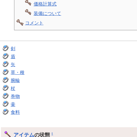
価格計算式
装備について
コメント
剣
盾
矢
草・種
腕輪
杖
巻物
壷
食料
アイテム
の状態
†