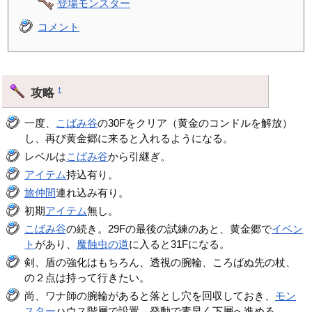
登場モンスター
コメント
攻略
†
一度、
こばみ谷
の30Fをクリア（黄金のコンドルを解放）
し、再び黄金郷に来ると入れるようになる。
レベルは
こばみ谷
から引継ぎ。
アイテム
持込有り。
旅仲間
連れ込み有り。
初期
アイテム
無し。
こばみ谷
の続き。29Fの最後の試練のあと、黄金郷で
イベン
ト
があり、
魔蝕虫の道
に入ると31Fになる。
剣、盾の強化はもちろん、透視の腕輪、ころばぬ先の杖、
の２点は持って行きたい。
尚、ワナ師の腕輪があると落とし穴を回収しておき、
モン
スター
ハウス階層で設置→発動で素早く下層へ進める。