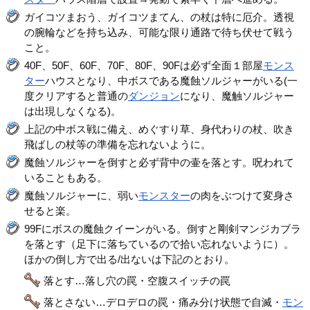
ガイコツまおう、ガイコツまてん、の杖は特に厄介。透視
の腕輪などを持ち込み、可能な限り通路で待ち伏せて戦う
こと。
40F、50F、60F、70F、80F、90Fは必ず全面１部屋
モンス
ター
ハウスとなり、中ボスである魔蝕ソルジャーがいる(一
度クリアすると普通の
ダンジョン
になり、魔触ソルジャー
は出現しなくなる)。
上記の中ボス戦に備え、めぐすり草、身代わりの杖、吹き
飛ばしの杖等の準備を忘れないように。
魔蝕ソルジャーを倒すと必ず背中の壷を落とす。呪われて
いることもある。
魔蝕ソルジャーに、弱い
モンスター
の肉をぶつけて変身さ
せると楽。
99Fにボスの魔蝕クイーンがいる。倒すと剛剣マンジカブラ
を落とす（足下に落ちているので拾い忘れないように）。
ほかの倒し方で出る/出ないは下記のとおり。
落とす…落し穴の罠・空腹スイッチの罠
落とさない…デロデロの罠・痛み分け状態で自滅・
モン