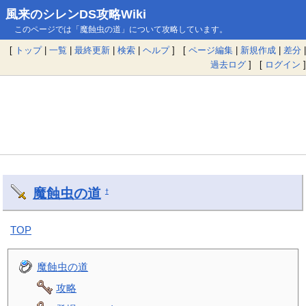
風来のシレンDS攻略Wiki
このページでは「魔蝕虫の道」について攻略しています。
[
トップ
|
一覧
|
最終更新
|
検索
|
ヘルプ
] [
ページ編集
|
新規作成
|
差分
|
過去ログ
] [
ログイン
]
魔蝕虫の道
†
TOP
魔蝕虫の道
攻略