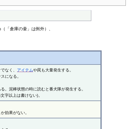
め（「倉庫の壷」は例外）、
けでなく、
アイテム
や罠も大量発生する。
ウスになる。
。
ある。泥棒状態の時に読むと番犬隊が発生する。
6文字以上は書けない)。
しか効果がない。