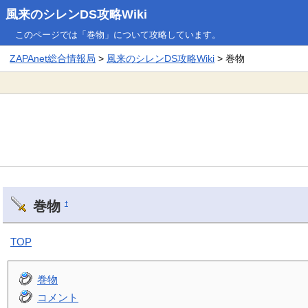
風来のシレンDS攻略Wiki
このページでは「巻物」について攻略しています。
ZAPAnet総合情報局
>
風来のシレンDS攻略Wiki
> 巻物
巻物
†
TOP
巻物
コメント