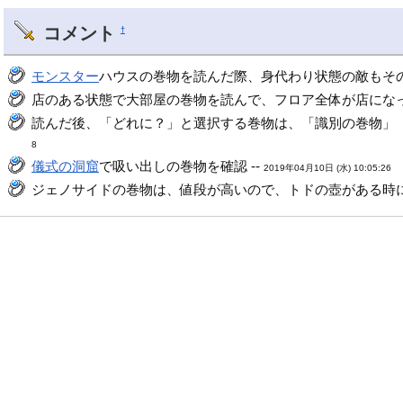
コメント
†
モンスター
ハウスの巻物を読んだ際、身代わり状態の敵もその
店のある状態で大部屋の巻物を読んで、フロア全体が店になっ
読んだ後、「どれに？」と選択する巻物は、「識別の巻物」「
8
儀式の洞窟
で吸い出しの巻物を確認 --
2019年04月10日 (水) 10:05:26
ジェノサイドの巻物は、値段が高いので、トドの壺がある時に盗