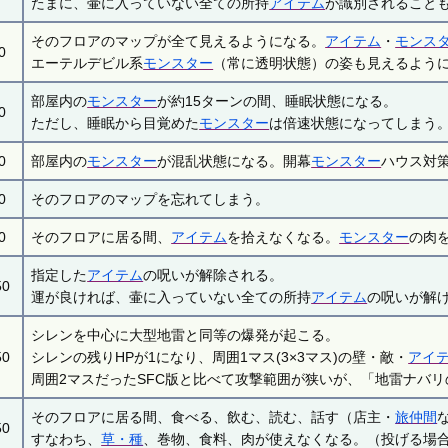
たまに、壷に入っていない全ての所持
アイテム
が識別されること
そのフロアのマップが全て見えるようになる。
アイテム
・
モンス
0
エーテルデビル系
モンスター
（常に透明状態）の姿も見えるよう
部屋内の
モンスター
が約15ターンの間、睡眠状態になる。
0
ただし、睡眠から目覚めた
モンスター
は倍速状態になってしまう
0
部屋内の
モンスター
が混乱状態になる。開幕
モンスター
ハウス対
0
そのフロアのマップを忘れてしまう。
0
そのフロアに居る間、
アイテム
を拾えなくなる。
モンスター
の肉
指定した
アイテム
の呪いが解除される。
50
運が良ければ、壷に入っていない全ての所持
アイテム
の呪いが解
シレンを中心に大型地雷と同等の爆発が起こる。
50
シレンの残りHPが1になり、周囲1マス(3×3マス)の壁・敵・
アイ
周囲2マスだったSFC版と比べて攻撃範囲が狭いが、「地雷ナバ
そのフロアに居る間、食べる、飲む、読む、話す（店主・
旅仲間
50
すなわち、
草・種
、巻物、食料、肉が使えなくなる。（投げる場