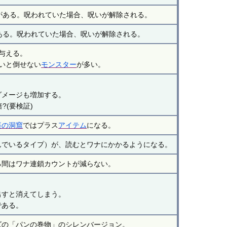
がある。呪われていた場合、呪いが解除される。
ある。呪われていた場合、呪いが解除される。
を与える。
いと倒せない
モンスター
が多い。
ダメージも増加する。
?(要検証)
裏の洞窟
ではプラス
アイテム
になる。
んでいるタイプ）が、読むとワナにかかるようになる。
る間はワナ連鎖カウントが減らない。
出すと消えてしまう。
である。
ズの「パンの巻物」のシレンバージョン。