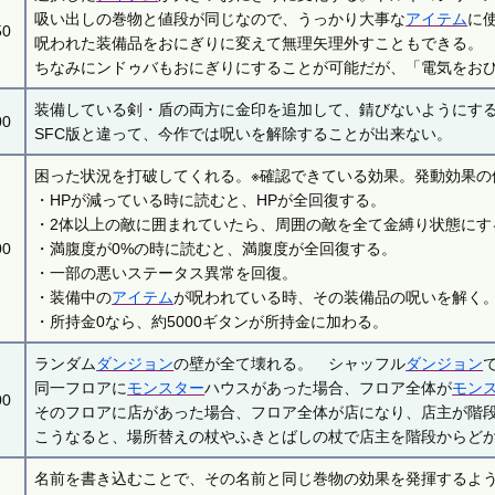
吸い出しの巻物と値段が同じなので、うっかり大事な
アイテム
に
50
呪われた装備品をおにぎりに変えて無理矢理外すこともできる。
ちなみにンドゥバもおにぎりにすることが可能だが、「電気をお
装備している剣・盾の両方に金印を追加して、錆びないようにす
00
SFC版と違って、今作では呪いを解除することが出来ない。
困った状況を打破してくれる。※確認できている効果。発動効果の
・HPが減っている時に読むと、HPが全回復する。
・2体以上の敵に囲まれていたら、周囲の敵を全て金縛り状態にす
00
・満腹度が0%の時に読むと、満腹度が全回復する。
・一部の悪いステータス異常を回復。
・装備中の
アイテム
が呪われている時、その装備品の呪いを解く
・所持金0なら、約5000ギタンが所持金に加わる。
ランダム
ダンジョン
の壁が全て壊れる。 シャッフル
ダンジョン
同一フロアに
モンスター
ハウスがあった場合、フロア全体が
モン
00
そのフロアに店があった場合、フロア全体が店になり、店主が階
こうなると、場所替えの杖やふきとばしの杖で店主を階段からど
名前を書き込むことで、その名前と同じ巻物の効果を発揮するよ