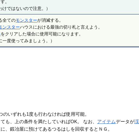
ます。
わけではないので注意。）
る全ての
モンスター
が消滅する。
モンスター
ハウスにおける最強の切り札と言えよう。
谷
をクリアした場合に使用可能になります。
に一度使ってみましょう。）
つのいずれも1度も行わなければ使用可能。
ても、上の条件を満たしていればOK。 なお、
アイテム
データが
逆に、鍛冶屋に預けてあるつるはしを回収するとＮＧ。