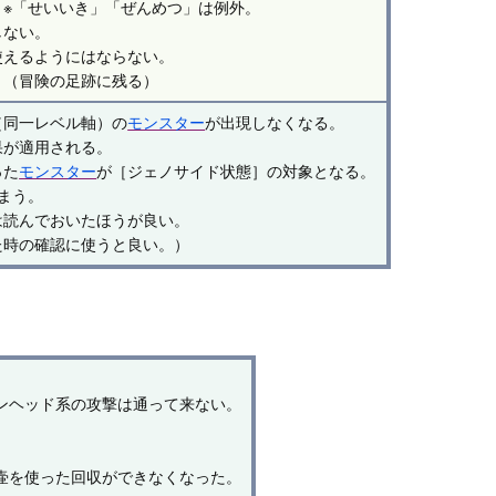
※「せいいき」「ぜんめつ」は例外。
しない。
使えるようにはならない。
。（冒険の足跡に残る）
（同一レベル軸）の
モンスター
が出現しなくなる。
果が適用される。
った
モンスター
が［ジェノサイド状態］の対象となる。
まう。
は読んでおいたほうが良い。
た時の確認に使うと良い。）
ンヘッド系の攻撃は通って来ない。
壷を使った回収ができなくなった。