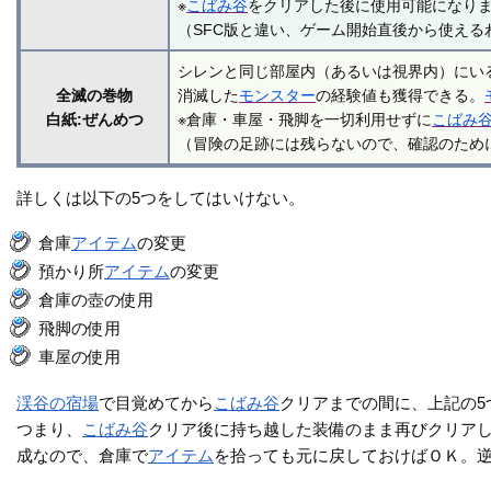
※
こばみ谷
をクリアした後に使用可能になり
（SFC版と違い、ゲーム開始直後から使える
シレンと同じ部屋内（あるいは視界内）にい
全滅の巻物
消滅した
モンスター
の経験値も獲得できる。
白紙:ぜんめつ
※倉庫・車屋・飛脚を一切利用せずに
こばみ
（冒険の足跡には残らないので、確認のため
詳しくは以下の5つをしてはいけない。
倉庫
アイテム
の変更
預かり所
アイテム
の変更
倉庫の壺の使用
飛脚の使用
車屋の使用
渓谷の宿場
で目覚めてから
こばみ谷
クリアまでの間に、上記の5
つまり、
こばみ谷
クリア後に持ち越した装備のまま再びクリアし
成なので、倉庫で
アイテム
を拾っても元に戻しておけばＯＫ。