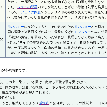
ただし、一度読んだことのある巻物でなければ効果を発揮しない。
00
また、
フェイの問題
内でしか読んだことがない巻物は効果を発揮
よって、
フェイの問題
でジェノサイドの巻物を読んでも、白紙で
何も書かれていない白紙の巻物を読んでも、消滅するだけである
モンスター
に投げつけると、その冒険中その
モンスター
と同種族
同じ冒険で複数回投げた場合、最後に投げた
モンスター
のみに効
「遠投の腕輪」を装備していた場合は、貫通しながら最後に当た
00
※ジェノサイドの巻物を読んでも何も起こらず、巻物を消費してし
が、一度は読まないと「白紙の巻物」に書き込めないので、一度
（読むと冒険の足跡にも残るので、読んだかどうか忘れてしまっ
きる特殊効果です。
る。この上に乗っている間は、敵から直接攻撃を受けない。
主一同の攻撃」は受ける模様。ヒーポフ系の攻撃は通って来るがアイア
、爆風で巻物が消し飛んでしまう。
険性がある。
まうと、消滅してしまう（
浮遊系
でも消滅する）。この性質上、トドの