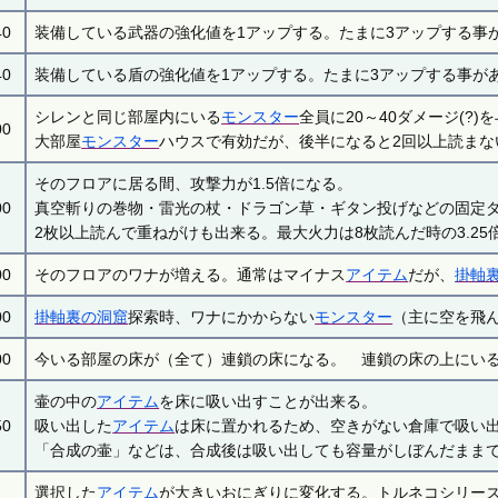
40
装備している武器の強化値を1アップする。たまに3アップする事
40
装備している盾の強化値を1アップする。たまに3アップする事が
シレンと同じ部屋内にいる
モンスター
全員に20～40ダメージ(?)
00
大部屋
モンスター
ハウスで有効だが、後半になると2回以上読まな
そのフロアに居る間、攻撃力が1.5倍になる。
00
真空斬りの巻物・雷光の杖・ドラゴン草・ギタン投げなどの固定
2枚以上読んで重ねがけも出来る。最大火力は8枚読んだ時の3.25倍
00
そのフロアのワナが増える。通常はマイナス
アイテム
だが、
掛軸
00
掛軸裏の洞窟
探索時、ワナにかからない
モンスター
（主に空を飛
00
今いる部屋の床が（全て）連鎖の床になる。 連鎖の床の上にい
壷の中の
アイテム
を床に吸い出すことが出来る。
50
吸い出した
アイテム
は床に置かれるため、空きがない倉庫で吸い
「合成の壷」などは、合成後は吸い出しても容量がしぼんだまま
選択した
アイテム
が大きいおにぎりに変化する。トルネコシリー