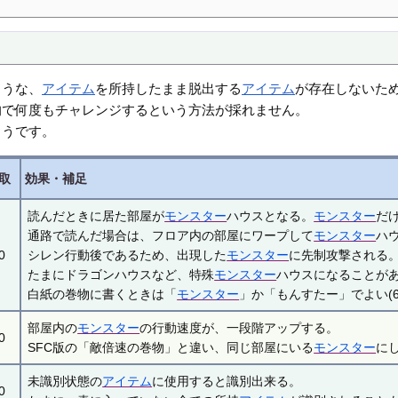
ような、
アイテム
を所持したまま脱出する
アイテム
が存在しないた
的で何度もチャレンジするという方法が採れません。
ようです。
取
効果・補足
読んだときに居た部屋が
モンスター
ハウスとなる。
モンスター
だ
通路で読んだ場合は、フロア内の部屋にワープして
モンスター
ハ
0
シレン行動後であるため、出現した
モンスター
に先制攻撃される
たまにドラゴンハウスなど、特殊
モンスター
ハウスになることが
白紙の巻物に書くときは「
モンスター
」か「もんすたー」でよい(
部屋内の
モンスター
の行動速度が、一段階アップする。
0
SFC版の「敵倍速の巻物」と違い、同じ部屋にいる
モンスター
に
未識別状態の
アイテム
に使用すると識別出来る。
0