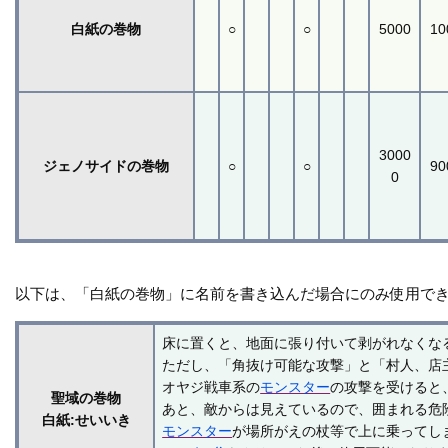
白紙の巻物
○
○
5000
10
3000
ジェノサイドの巻物
○
○
90
0
以下は、「白紙の巻物」に名前を書き込んだ場合にのみ使用で
床に置くと、地面に張り付いて剥がれなくな
ただし、「角抜け可能な攻撃」と「村人、店
オヤジ戦車系の
モンスター
の攻撃を受けると
聖域の巻物
あと、敵からは見えているので、囲まれる危
白紙:せいいき
モンスター
が場所がえの杖等で上に乗ってし