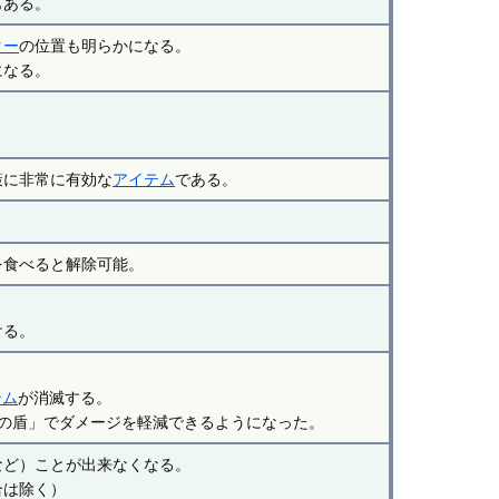
もある。
ター
の位置も明らかになる。
になる。
。
策に非常に有効な
アイテム
である。
を食べると解除可能。
ける。
テム
が消滅する。
リの盾」でダメージを軽減できるようになった。
など）ことが出来なくなる。
合は除く）