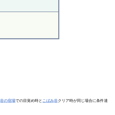
渓谷の宿場
での目覚め時と
こばみ谷
クリア時が同じ場合に条件達