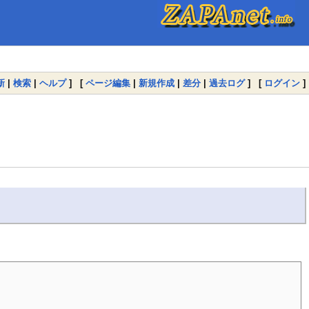
新
|
検索
|
ヘルプ
] [
ページ編集
|
新規作成
|
差分
|
過去ログ
] [
ログイン
]