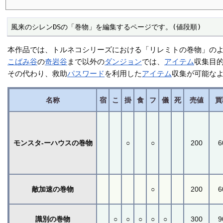
風来のシレンDSの「巻物」を編集するページです。(値段順)
本作品では、トルネコシリーズにおける「リレミトの巻物」の
こばみ谷
の
奇岩谷
まで以外の
ダンジョン
では、
アイテム
収集目
その代わり、救助
パスワード
を利用した
アイテム
収集が可能な
名称
宿
こ
掛
食
フ
儀
死
売値
買
モンスタ-ーハウスの巻物
○
○
200
6
敵加速の巻物
○
200
6
識別の巻物
○
○
○
○
○
300
9