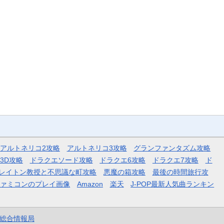
アルトネリコ2攻略
アルトネリコ3攻略
グランファンタズム攻略
3D攻略
ドラクエソード攻略
ドラクエ6攻略
ドラクエ7攻略
ド
レイトン教授と不思議な町攻略
悪魔の箱攻略
最後の時間旅行攻
ファミコンのプレイ画像
Amazon
楽天
J-POP最新人気曲ランキン
et総合情報局