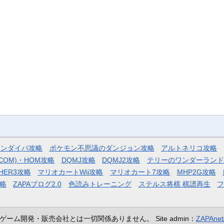
モンダイパ攻略
ポケモン不思議のダンジョン攻略
アルトネリコ攻略
COM)・HOM攻略
DQMJ攻略
DQMJ2攻略
テリーのワンダーランド
HER3攻略
マリオカートWii攻略
マリオカート7攻略
MHP2G攻略
略
ZAPAブログ2.0
色読みトレーニング
ステルス将棋 棋譜再生
ゲーム開発・販売会社とは一切関係ありません。
Site admin：
ZAPAn