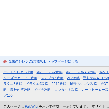
風来のシレンDS攻略Wiki トップページに戻る
ポケモンHGSS攻略
ポケモンBW攻略
ポケモンORAS攻略
ポケ
リーズのアトリエ攻略
スマブラX攻略
VP2攻略
聖剣伝説4・DS(
ラクエ8攻略
ドラクエ9攻略
FF12攻略
風来のシレン攻略
MOT
略
魔神の笛攻略
イヅナ攻略
コンタクト攻略
カードヒーロー攻
グ100
このページは
PukiWiki
を用いて作成・表示しています。 本サイトは