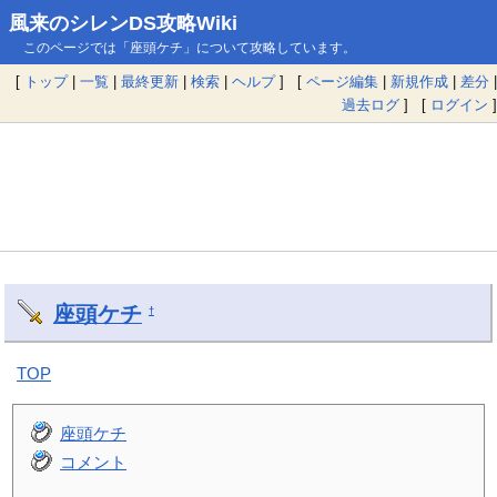
風来のシレンDS攻略Wiki
このページでは「座頭ケチ」について攻略しています。
[
トップ
|
一覧
|
最終更新
|
検索
|
ヘルプ
] [
ページ編集
|
新規作成
|
差分
|
過去ログ
] [
ログイン
]
座頭ケチ
†
TOP
座頭ケチ
コメント