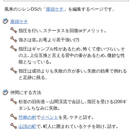
風来のシレンDSの「
座頭ケチ
」を編集するページです。
座頭ケチ
指圧を行い､ステータスを回復orデメリット｡
強さは並｡お竜より若干強い(?)
指圧はギャンブル性があるため､怖くて使いづらい｡そ
の上､上位互換と言える背中の壷があるため､微妙な性
能となっている｡
指圧は成功よりも失敗の方が多い｡失敗の効果で倒れる
と足跡に残る。
仲間にする方法
杉並の旧街道～山間渓流で会話し､指圧を受ける(200ギ
タン)｡ちなみに失敗｡
竹林の村
で
イベント
を見､ケチと話す｡
山頂の町
で､町人に囲まれているケチを助け､話す｡