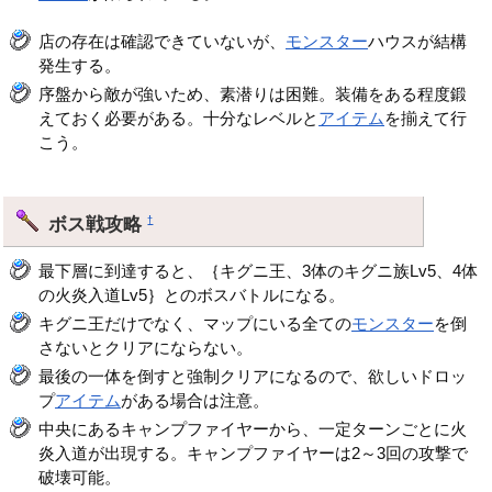
店の存在は確認できていないが、
モンスター
ハウスが結構
発生する。
序盤から敵が強いため、素潜りは困難。装備をある程度鍛
えておく必要がある。十分なレベルと
アイテム
を揃えて行
こう。
ボス戦攻略
†
最下層に到達すると、｛キグニ王、3体のキグニ族Lv5、4体
の火炎入道Lv5｝とのボスバトルになる。
キグニ王だけでなく、マップにいる全ての
モンスター
を倒
さないとクリアにならない。
最後の一体を倒すと強制クリアになるので、欲しいドロッ
プ
アイテム
がある場合は注意。
中央にあるキャンプファイヤーから、一定ターンごとに火
炎入道が出現する。キャンプファイヤーは2～3回の攻撃で
破壊可能。