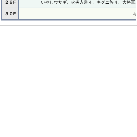
２９F
いやしウサギ、火炎入道４、キグニ族４、大将軍
３０F