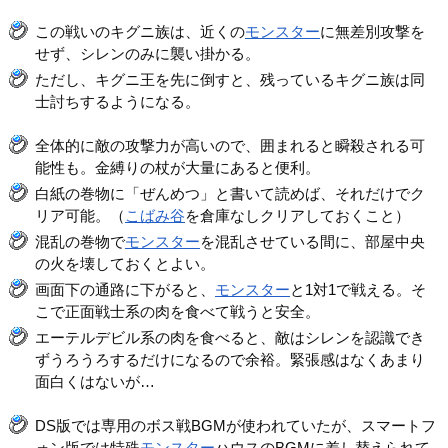
この戦いのキグニ族は、近くの
モンスター
に無差別攻撃を
せず、シレンのみに襲い掛かる。
ただし、キグニ王を先に倒すと、残っているキグニ族は同
士討ちするようになる。
全体的に敵の攻撃力が高いので、囲まれると瞬殺される可
能性も。金縛りの杖が大量にあると便利。
白紙の巻物に「ぜんめつ」と書いて読めば、それだけでク
リア可能。（
こばみ谷
を倉庫なしクリアしておくこと）
混乱の巻物で
モンスター
を混乱させている間に、部屋中央
の火を壊しておくとよい。
画面下の通路に下がると、
モンスター
と1対1で戦える。そ
こで正面戦士系の肉を食べて戦うと安全。
エーテルデビル系の肉を食べると、敵はシレンを認識でき
ずうろうろするだけになるので余裕。緊張感はなくあまり
面白くはないが…
DS版では専用のボス戦BGMが使われていたが、スマートフ
ォン版では特殊
モンスター
ハウスのBGMに差し替えられて