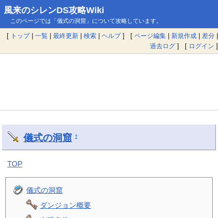
風来のシレンDS攻略Wiki
このページでは「儀式の洞窟」について攻略しています。
[
トップ
|
一覧
|
最終更新
|
検索
|
ヘルプ
] [
ページ編集
|
新規作成
|
差分
|
過去ログ
] [
ログイン
]
儀式の洞窟
†
TOP
儀式の洞窟
ダンジョン概要