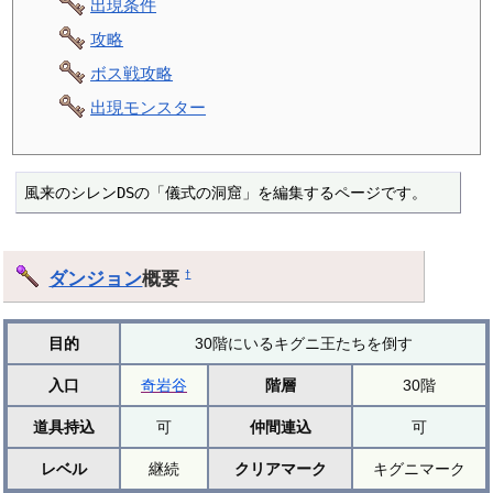
出現条件
攻略
ボス戦攻略
出現モンスター
風来のシレンDSの「儀式の洞窟」を編集するページです。
ダンジョン
概要
†
目的
30階にいるキグニ王たちを倒す
入口
奇岩谷
階層
30階
道具持込
可
仲間連込
可
レベル
継続
クリアマーク
キグニマーク