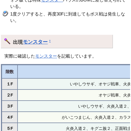
いる。
1度クリアすると、再度30Fに到達してもボス戦は発生しな
い。
出現
モンスター
†
実際に確認した
モンスター
を記載しています。
階数
１F
いやしウサギ、オヤジ戦車、火
２F
オヤジ戦車、火
３F
いやしウサギ、火炎入道２
４F
がいこつまじん、火炎入道２、カラ
５F
火炎入道２、キグニ族２、正面戦