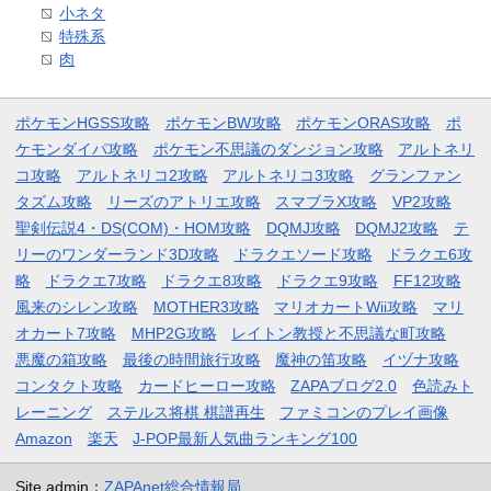
小ネタ
特殊系
肉
ポケモンHGSS攻略
ポケモンBW攻略
ポケモンORAS攻略
ポ
ケモンダイパ攻略
ポケモン不思議のダンジョン攻略
アルトネリ
コ攻略
アルトネリコ2攻略
アルトネリコ3攻略
グランファン
タズム攻略
リーズのアトリエ攻略
スマブラX攻略
VP2攻略
聖剣伝説4・DS(COM)・HOM攻略
DQMJ攻略
DQMJ2攻略
テ
リーのワンダーランド3D攻略
ドラクエソード攻略
ドラクエ6攻
略
ドラクエ7攻略
ドラクエ8攻略
ドラクエ9攻略
FF12攻略
風来のシレン攻略
MOTHER3攻略
マリオカートWii攻略
マリ
オカート7攻略
MHP2G攻略
レイトン教授と不思議な町攻略
悪魔の箱攻略
最後の時間旅行攻略
魔神の笛攻略
イヅナ攻略
コンタクト攻略
カードヒーロー攻略
ZAPAブログ2.0
色読みト
レーニング
ステルス将棋 棋譜再生
ファミコンのプレイ画像
Amazon
楽天
J-POP最新人気曲ランキング100
Site admin：
ZAPAnet総合情報局