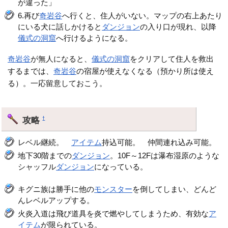
が違った」
6.再び
奇岩谷
へ行くと、住人がいない。マップの右上あたり
にいる犬に話しかけると
ダンジョン
の入り口が現れ、以降
儀式の洞窟
へ行けるようになる。
奇岩谷
が無人になると、
儀式の洞窟
をクリアして住人を救出
するまでは、
奇岩谷
の宿屋が使えなくなる（預かり所は使え
る）。一応留意しておこう。
攻略
†
レベル継続。
アイテム
持込可能。 仲間連れ込み可能。
地下30階までの
ダンジョン
。10F～12Fは瀑布湿原のような
シャッフル
ダンジョン
になっている。
キグニ族は勝手に他の
モンスター
を倒してしまい、どんど
んレベルアップする。
火炎入道は飛び道具を炎で燃やしてしまうため、有効な
ア
イテム
が限られている。