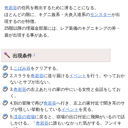
奇岩谷
の住民を救出するために潜ることになる。
ほとんどの階に、キグニ族系・火炎入道系の
モンスター
が出
現するのが特徴。
25階以降の埋蔵金部屋には、レア装備のキグニキングの斧・
盾が出現する事がある。
出現条件
†
1.
こばみ谷
をクリアする。
2.スララを
奇岩谷
に送り届ける
イベント
を行う。やっておか
ないとサブが出ない。
3.
奇岩谷
の左上あたりの家の中にいる女性と会話をしてお
く。
4.別の冒険で再び
奇岩谷
へ行き、左上の家付近で聞き耳のサ
ブが怪しい挙動をしている
イベント
を見る。
5.
渓谷の宿場
に戻ると、宿場の出口付近に飛脚がいるので話
しかける。「
奇岩谷
に誰もいなかった気がする。フンイキ