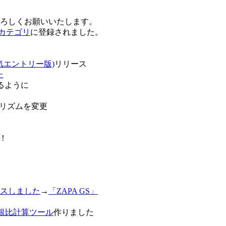
卒よろしくお願いいたします。
o!カテゴリ
に登録されました。
気エントリー版)
リリース
た
るように
リズムを変更
！
スしました
→
「ZAPA GS」
白銀比計算ツール
作りました