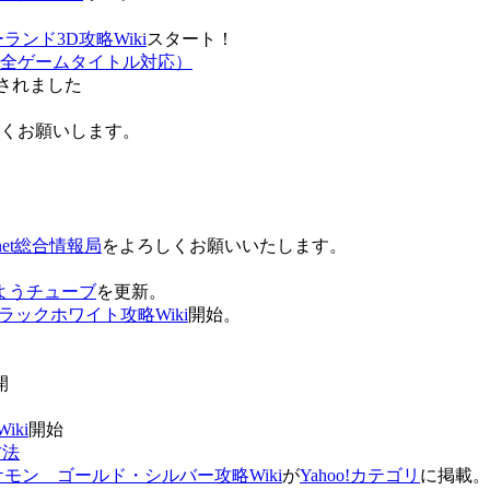
ンド3D攻略Wiki
スタート！
全ゲームタイトル対応）
されました
ろしくお願いします。
net総合情報局
をよろしくお願いいたします。
 おはようチューブ
を更新。
ラックホワイト攻略Wiki
開始。
。
開
ki
開始
方法
ケモン ゴールド・シルバー攻略Wiki
が
Yahoo!カテゴリ
に掲載。