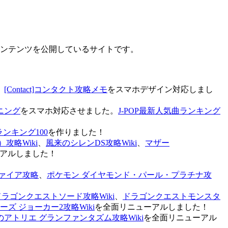
なコンテンツを公開しているサイトです。
、
[Contact]コンタクト攻略メモ
をスマホデザイン対応しまし
ニング
をスマホ対応させました。
J-POP最新人気曲ランキング
ランキング100
を作りました！
攻略Wiki
、
風来のシレンDS攻略Wiki
、
マザー
アルしました！
ァイア攻略
、
ポケモン ダイヤモンド・パール・プラチナ攻
ドラゴンクエストソード攻略Wiki
、
ドラゴンクエストモンスタ
ズ ジョーカー2攻略Wiki
を全面リニューアルしました！
のアトリエ グランファンタズム攻略Wiki
を全面リニューアル