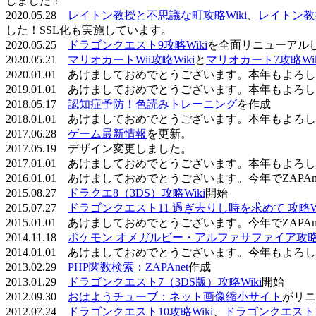
しました！
2020.05.28
レイトン教授と不思議な町攻略Wiki
、
レイトン教
した！SSL化も実施しています。
2020.05.25
ドラゴンクエスト9攻略Wiki
を全面リニューアル
2020.05.21
マリオカートWii攻略Wiki
と
マリオカート7攻略Wik
2020.01.01 あけましておめでとうございます。本年もよ
2019.01.01 あけましておめでとうございます。本年もよ
2018.05.17
認知症予防！色読みトレーニング
を作成
2018.01.01 あけましておめでとうございます。本年もよ
2017.06.28
ゲーム最新情報
を更新。
2017.05.19 デザイン変更しました。
2017.01.01 あけましておめでとうございます。本年もよ
2016.01.01 あけましておめでとうございます。今年でZAP
2015.08.27
ドラクエ8（3DS）攻略Wiki
開始
2015.07.27
ドラゴンクエスト11 過ぎ去りし時を求めて 攻略Wi
2015.01.01 あけましておめでとうございます。今年でZAP
2014.11.18
ポケモン オメガルビー・アルファサファイア攻略W
2014.01.01 あけましておめでとうございます。今年もよ
2013.02.29
PHP関数検索：ZAPAnet
作成
2013.01.29
ドラゴンクエスト7（3DS版）攻略Wiki
開始
2012.09.30
おはようチューブ：ネット画像縮小サイト
がリニ
2012.07.24
ドラゴンクエスト10攻略Wiki
、
ドラゴンクエスト11