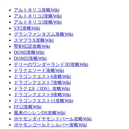
アルトネリコ攻略Wiki
アルトネリコ2攻略Wiki
アルトネリコ3攻略Wiki
VP2攻略Wiki
グランファンタズム攻略Wiki
スマブラX攻略Wiki
聖剣伝説攻略Wiki
DQMJ攻略Wiki
DQMJ2攻略Wiki
テリーのワンダーランド3D攻略Wiki
ドラクエソード攻略Wiki
ドラゴンクエスト6攻略Wiki
ドラゴンクエスト7攻略Wiki
ドラクエ8（3DS）攻略Wiki
ドラゴンクエスト9攻略Wiki
ドラゴンクエスト11攻略Wiki
FF12攻略Wiki
風来のシレンDS攻略Wiki
ポケモンダイヤモンドパール攻略Wiki
ポケモンゴールドシルバー攻略Wiki