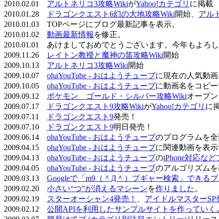
2010.02.01
アルトネリコ3攻略Wiki
が
Yahoo!カテゴリ
に掲載
2010.01.28
ドラゴンクエスト6幻の大地攻略Wiki
開始、
アル
2010.01.03 TOPページにブログ最新記事を表示。
2010.01.02
動画最新情報
を修正。
2010.01.01 あけましておめでとうございます。今年もよ
2009.11.26
レイトン教授と魔神の笛攻略Wiki
開始
2009.10.13
アルトネリコ3攻略Wiki
開始
2009.10.07
ohaYouTube - おはようチューブ
に現在の人気動画
2009.10.05
ohaYouTube - おはようチューブ
に動画名をコピー
2009.09.12
ポケモン ゴールド・シルバー攻略Wiki
オープン
2009.07.17
ドラゴンクエスト9攻略Wiki
が
Yahoo!カテゴリ
に
2009.07.11
ドラゴンクエスト9
発売！
2009.07.10
ドラゴンクエスト9
明日発売！
2009.06.14
ohaYouTube - おはようチューブ
のプログラムを全
2009.04.15
ohaYouTube - おはようチューブ
に関連動画を表示
2009.04.13
ohaYouTube - おはようチューブ
の
iPhone対応
2009.04.05
ohaYouTube - おはようチューブ
のアルゴリズムを
2009.03.13
Googleで「m9（＾Д＾）プギャー検索」できる
2009.02.20
小さい“つ”が消えるマシーン
を
作りました
。
2009.02.19
スターオーシャン4発売！
、
アイドルマスターSP
2009.02.12
公開APIを利用したサンプルサイトを作っていく