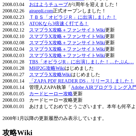
2008.03.04
おはようチューブ
が1周年を迎えました！
2008.02.26
airappli.com
正式オープンしました！
2008.02.23
ＴＢＳ「オビラジＲ」に出演しました！
2008.02.15
ATOKなら3倍速く打てる！
2008.02.12
スマブラX攻略＋ファンサイトWiki
更新
2008.02.10
スマブラX攻略＋ファンサイトWiki
更新
2008.02.08
スマブラX攻略＋ファンサイトWiki
更新
2008.02.04
スマブラX攻略＋ファンサイトWiki
更新
2008.02.03
スマブラX攻略＋ファンサイトWiki
更新
2008.01.28
TBS「オビラジR」に出演しました！…たぶん…
2008.01.28
MHP2G攻略Wiki
はじめました
2008.01.27
スマブラX攻略Wiki
はじめました
2008.01.14
「ZAPA PDF READER DS」リリースしました！
2008.01.14 管理人ZAPA執筆「
Adobe AIRプログラミング入
2008.01.05
カードヒーロー攻略
更新
2008.01.03 カードヒーロー攻略更新
2008.01.01 あけましておめでとうございます。本年も何
2008年1月以降の更新履歴のみ表示しています。
攻略Wiki