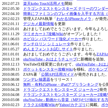
2012.07.23
楽天kobo Touch活用メモ
開始
2012.05.30
ドラゴンクエストモンスターズ テリーのワンダーラ
2012.04.10
簡単にファミコンのプレイ画像を入手する方法（
2012.02.23 管理人ZAPA執筆「
わかる!iPhoneカメラ
」が発売
2012.01.11
デジカメ最新情報
を更新
2012.01.01 あけましておめでとうございます。今年もよ
2011.11.29
マリオカート7攻略Wiki
がオープンしました！
2011.06.03
ホビロン パスワード強化メーカー
作りました。
2011.06.01
チンチロリン シミュレータ
作りました。
2011.05.27
めんまフォントお試しサイト
作りました。
2011.01.01 あけましておめでとうございます。今年も
ZAPA
2010.12.18
ohaYouTube - おはようチューブ
に新機能を追加。
2010.12.13 YouTube仕様変更に合わせて、
ohaYouTube -
2010.09.13
ポケットモンスター攻略Wiki
を移転。
ポケモンブ
2010.08.05 ZAPA著「
公開API活用ガイド
が発売されました
2010.08.08
ツンデレ抽選器
をリリース！
2010.06.12
無料・有料のiPhone・iPadアプリランキング
を公
2010.04.28
ドラゴンクエストモンスターズ ジョーカー2
発売
2010.04.08
ドラゴンクエストモンスターズ ジョーカー2攻略Wi
2010.03.08
ohaYouTube - 動画から音楽（MP3)だけ抽出する
2010.02.23
ドラクエ6攻略Wiki
が
Yahoo!カテゴリ
に掲載。
ポ