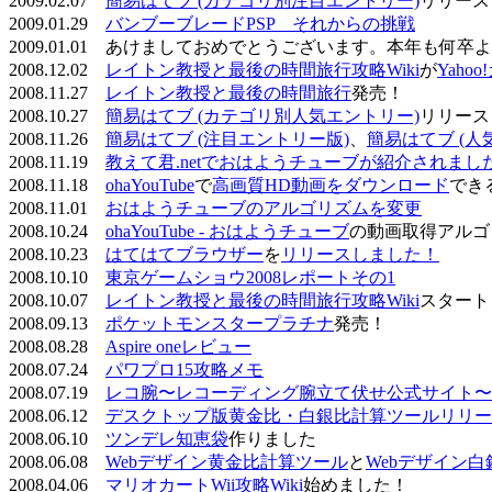
2009.02.07
簡易はてブ (カテゴリ別注目エントリー)
リリース
2009.01.29
バンブーブレードPSP それからの挑戦
2009.01.01 あけましておめでとうございます。本年も何
2008.12.02
レイトン教授と最後の時間旅行攻略Wiki
が
Yaho
2008.11.27
レイトン教授と最後の時間旅行
発売！
2008.10.27
簡易はてブ (カテゴリ別人気エントリー)
リリース
2008.11.26
簡易はてブ (注目エントリー版)
、
簡易はてブ (人
2008.11.19
教えて君.netでおはようチューブが紹介されまし
2008.11.18
ohaYouTube
で
高画質HD動画をダウンロード
でき
2008.11.01
おはようチューブのアルゴリズムを変更
2008.10.24
ohaYouTube - おはようチューブ
の動画取得アルゴ
2008.10.23
はてはてブラウザー
を
リリースしました！
2008.10.10
東京ゲームショウ2008レポートその1
2008.10.07
レイトン教授と最後の時間旅行攻略Wiki
スタート
2008.09.13
ポケットモンスタープラチナ
発売！
2008.08.28
Aspire oneレビュー
2008.07.24
パワプロ15攻略メモ
2008.07.19
レコ腕〜レコーディング腕立て伏せ公式サイト〜
2008.06.12
デスクトップ版黄金比・白銀比計算ツールリリー
2008.06.10
ツンデレ知恵袋
作りました
2008.06.08
Webデザイン黄金比計算ツール
と
Webデザイン
2008.04.06
マリオカートWii攻略Wiki
始めました！