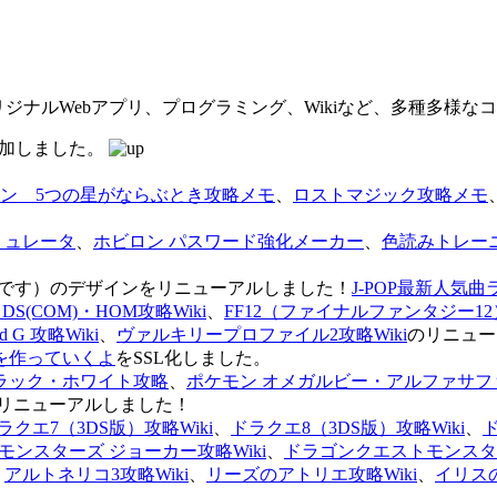
オリジナルWebアプリ、プログラミング、Wikiなど、多種多様
を追加しました。
ン 5つの星がならぶとき攻略メモ
、
ロストマジック攻略メモ
ミュレータ
、
ホビロン パスワード強化メーカー
、
色読みトレー
のページです）のデザインをリニューアルしました！
J-POP最新人気曲
S(COM)・HOM攻略Wiki
、
FF12（ファイナルファンタジー12）
G 攻略Wiki
、
ヴァルキリープロファイル2攻略Wiki
のリニュー
を作っていくよ
をSSL化しました。
ラック・ホワイト攻略
、
ポケモン オメガルビー・アルファサフ
リニューアルしました！
ラクエ7（3DS版）攻略Wiki
、
ドラクエ8（3DS版）攻略Wiki
、
ンスターズ ジョーカー攻略Wiki
、
ドラゴンクエストモンスター
、
アルトネリコ3攻略Wiki
、
リーズのアトリエ攻略Wiki
、
イリス