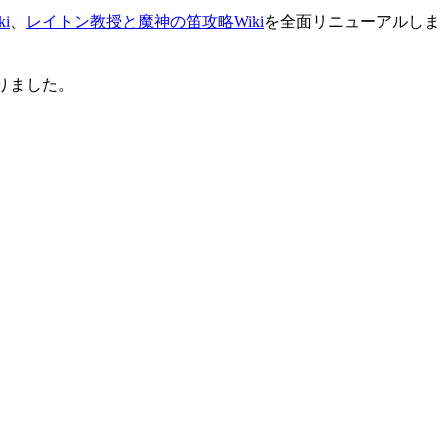
i
、
レイトン教授と魔神の笛攻略Wiki
を全面リニューアルしま
りました。