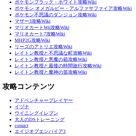
ポケモンブラック・ホワイト攻略Wiki
ポケモン オメガルビー・アルファサファイア攻略Wiki
ポケモン不思議のダンジョン攻略Wiki
マザー3攻略Wiki
マリオカートWii攻略Wiki
マリオカート7攻略Wiki
MHP2G攻略Wiki
リーズのアトリエ攻略Wiki
レイトン教授と不思議な町攻略Wiki
レイトン教授と悪魔の箱攻略Wiki
レイトン教授と最後の時間旅行攻略Wiki
レイトン教授と魔神の笛攻略Wiki
攻略コンテンツ
アドベンチャープレイヤー
イヅナ
ウイニングイレブン
大人のDSトレーニング
contact
エイジオブエンパイア3