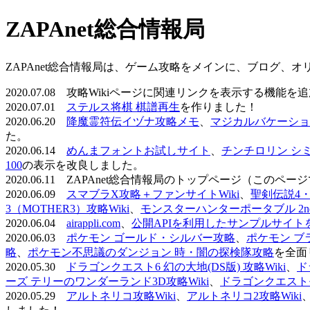
ZAPAnet総合情報局
ZAPAnet総合情報局は、ゲーム攻略をメインに、ブログ、
2020.07.08 攻略Wikiページに関連リンクを表示する機能
2020.07.01
ステルス将棋 棋譜再生
を作りました！
2020.06.20
降魔霊符伝イヅナ攻略メモ
、
マジカルバケーショ
た。
2020.06.14
めんまフォントお試しサイト
、
チンチロリン シ
100
の表示を改良しました。
2020.06.11 ZAPAnet総合情報局のトップページ（こ
2020.06.09
スマブラX攻略＋ファンサイトWiki
、
聖剣伝説4・D
3（MOTHER3）攻略Wiki
、
モンスターハンターポータブル 2nd 
2020.06.04
airappli.com
、
公開APIを利用したサンプルサイト
2020.06.03
ポケモン ゴールド・シルバー攻略
、
ポケモン ブ
略
、
ポケモン不思議のダンジョン 時・闇の探検隊攻略
を全面
2020.05.30
ドラゴンクエスト6 幻の大地(DS版) 攻略Wiki
、
ド
ーズ テリーのワンダーランド3D攻略Wiki
、
ドラゴンクエストモ
2020.05.29
アルトネリコ攻略Wiki
、
アルトネリコ2攻略Wiki