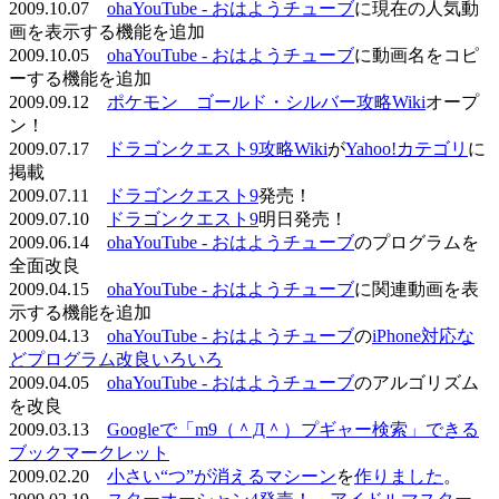
2009.10.07
ohaYouTube - おはようチューブ
に現在の人気動
画を表示する機能を追加
2009.10.05
ohaYouTube - おはようチューブ
に動画名をコピ
ーする機能を追加
2009.09.12
ポケモン ゴールド・シルバー攻略Wiki
オープ
ン！
2009.07.17
ドラゴンクエスト9攻略Wiki
が
Yahoo!カテゴリ
に
掲載
2009.07.11
ドラゴンクエスト9
発売！
2009.07.10
ドラゴンクエスト9
明日発売！
2009.06.14
ohaYouTube - おはようチューブ
のプログラムを
全面改良
2009.04.15
ohaYouTube - おはようチューブ
に関連動画を表
示する機能を追加
2009.04.13
ohaYouTube - おはようチューブ
の
iPhone対応な
どプログラム改良いろいろ
2009.04.05
ohaYouTube - おはようチューブ
のアルゴリズム
を改良
2009.03.13
Googleで「m9（＾Д＾）プギャー検索」できる
ブックマークレット
2009.02.20
小さい“つ”が消えるマシーン
を
作りました
。