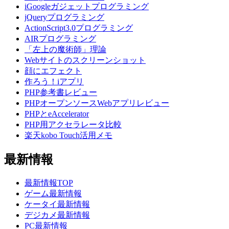
iGoogleガジェットプログラミング
jQueryプログラミング
ActionScript3.0プログラミング
AIRプログラミング
「左上の魔術師」理論
Webサイトのスクリーンショット
顔にエフェクト
作ろう！iアプリ
PHP参考書レビュー
PHPオープンソースWebアプリレビュー
PHPとeAccelerator
PHP用アクセラレータ比較
楽天kobo Touch活用メモ
最新情報
最新情報TOP
ゲーム最新情報
ケータイ最新情報
デジカメ最新情報
PC最新情報