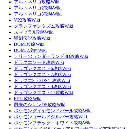
アルトネリコ攻略Wiki
アルトネリコ2攻略Wiki
アルトネリコ3攻略Wiki
VP2攻略Wiki
グランファンタズム攻略Wiki
スマブラX攻略Wiki
聖剣伝説攻略Wiki
DQMJ攻略Wiki
DQMJ2攻略Wiki
テリーのワンダーランド3D攻略Wiki
ドラクエソード攻略Wiki
ドラゴンクエスト6攻略Wiki
ドラゴンクエスト7攻略Wiki
ドラクエ8（3DS）攻略Wiki
ドラゴンクエスト9攻略Wiki
ドラゴンクエスト11攻略Wiki
FF12攻略Wiki
風来のシレンDS攻略Wiki
ポケモンダイヤモンドパール攻略Wiki
ポケモンゴールドシルバー攻略Wiki
ポケモンブラック・ホワイト攻略Wiki
ポケモン オメガルビー・アルファサファイア攻略Wiki