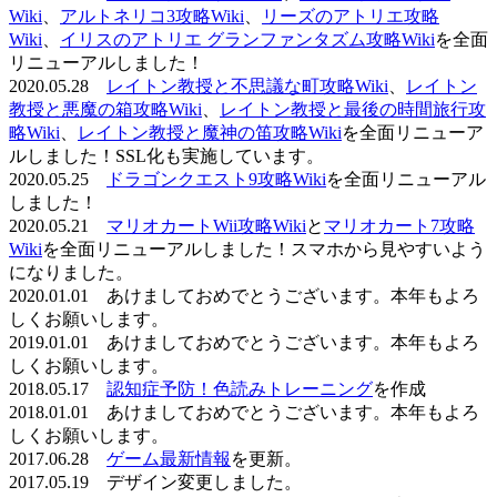
Wiki
、
アルトネリコ3攻略Wiki
、
リーズのアトリエ攻略
Wiki
、
イリスのアトリエ グランファンタズム攻略Wiki
を全面
リニューアルしました！
2020.05.28
レイトン教授と不思議な町攻略Wiki
、
レイトン
教授と悪魔の箱攻略Wiki
、
レイトン教授と最後の時間旅行攻
略Wiki
、
レイトン教授と魔神の笛攻略Wiki
を全面リニューア
ルしました！SSL化も実施しています。
2020.05.25
ドラゴンクエスト9攻略Wiki
を全面リニューアル
しました！
2020.05.21
マリオカートWii攻略Wiki
と
マリオカート7攻略
Wiki
を全面リニューアルしました！スマホから見やすいよう
になりました。
2020.01.01 あけましておめでとうございます。本年もよろ
しくお願いします。
2019.01.01 あけましておめでとうございます。本年もよろ
しくお願いします。
2018.05.17
認知症予防！色読みトレーニング
を作成
2018.01.01 あけましておめでとうございます。本年もよろ
しくお願いします。
2017.06.28
ゲーム最新情報
を更新。
2017.05.19 デザイン変更しました。