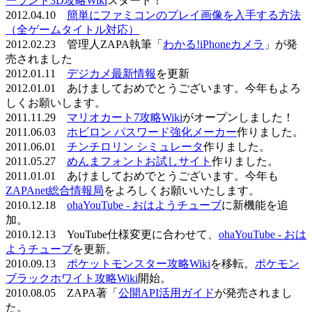
ーランド3D攻略Wiki
スタート！
2012.04.10
簡単にファミコンのプレイ画像を入手する方法
（全ゲームタイトル対応）
2012.02.23 管理人ZAPA執筆「
わかる!iPhoneカメラ
」が発
売されました
2012.01.11
デジカメ最新情報
を更新
2012.01.01 あけましておめでとうございます。今年もよろ
しくお願いします。
2011.11.29
マリオカート7攻略Wiki
がオープンしました！
2011.06.03
ホビロン パスワード強化メーカー
作りました。
2011.06.01
チンチロリン シミュレータ
作りました。
2011.05.27
めんまフォントお試しサイト
作りました。
2011.01.01 あけましておめでとうございます。今年も
ZAPAnet総合情報局
をよろしくお願いいたします。
2010.12.18
ohaYouTube - おはようチューブ
に新機能を追
加。
2010.12.13 YouTube仕様変更に合わせて、
ohaYouTube - おは
ようチューブ
を更新。
2010.09.13
ポケットモンスター攻略Wiki
を移転。
ポケモン
ブラックホワイト攻略Wiki
開始。
2010.08.05 ZAPA著「
公開API活用ガイド
が発売されまし
た。