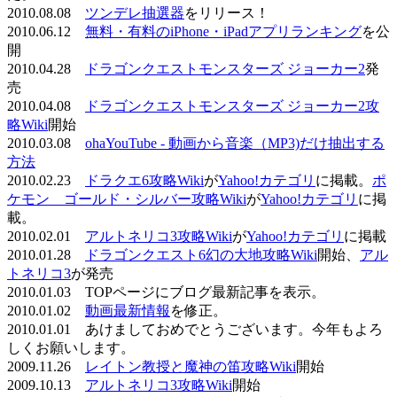
2010.08.08
ツンデレ抽選器
をリリース！
2010.06.12
無料・有料のiPhone・iPadアプリランキング
を公
開
2010.04.28
ドラゴンクエストモンスターズ ジョーカー2
発
売
2010.04.08
ドラゴンクエストモンスターズ ジョーカー2攻
略Wiki
開始
2010.03.08
ohaYouTube - 動画から音楽（MP3)だけ抽出する
方法
2010.02.23
ドラクエ6攻略Wiki
が
Yahoo!カテゴリ
に掲載。
ポ
ケモン ゴールド・シルバー攻略Wiki
が
Yahoo!カテゴリ
に掲
載。
2010.02.01
アルトネリコ3攻略Wiki
が
Yahoo!カテゴリ
に掲載
2010.01.28
ドラゴンクエスト6幻の大地攻略Wiki
開始、
アル
トネリコ3
が発売
2010.01.03 TOPページにブログ最新記事を表示。
2010.01.02
動画最新情報
を修正。
2010.01.01 あけましておめでとうございます。今年もよろ
しくお願いします。
2009.11.26
レイトン教授と魔神の笛攻略Wiki
開始
2009.10.13
アルトネリコ3攻略Wiki
開始