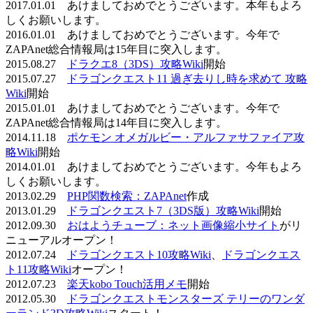
2017.01.01 あけましておめでとうございます。本年もよろ
しくお願いします。
2016.01.01 あけましておめでとうございます。今年で
ZAPAnet総合情報局は15年目に突入します。
2015.08.27
ドラクエ8（3DS）攻略Wiki
開始
2015.07.27
ドラゴンクエスト11 過ぎ去りし時を求めて 攻略
Wiki
開始
2015.01.01 あけましておめでとうございます。今年で
ZAPAnet総合情報局は14年目に突入します。
2014.11.18
ポケモン オメガルビー・アルファサファイア攻
略Wiki
開始
2014.01.01 あけましておめでとうございます。今年もよろ
しくお願いします。
2013.02.29
PHP関数検索：ZAPAnet
作成
2013.01.29
ドラゴンクエスト7（3DS版）攻略Wiki
開始
2012.09.30
おはようチューブ：ネット画像縮小サイト
がリ
ニューアルオープン！
2012.07.24
ドラゴンクエスト10攻略Wiki
、
ドラゴンクエス
ト11攻略Wiki
オープン！
2012.07.23
楽天kobo Touch活用メモ
開始
2012.05.30
ドラゴンクエストモンスターズ テリーのワンダ