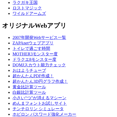
ラクガキ王国
ロストマジック
ワイルドアームズ
オリジナルWebアプリ
2007年開発Webサービス一覧
ZAPAnetウェブアプリ
トイレで過ごす時間
MOTHER3モンスター度
ドラクエ8モンスター度
DQMJスカウト能力チェック
おはようチューブ
超かんたんPDF作成！
超かんたん3D円グラフ作成！
黄金比計算ツール
白銀比計算ツール
小さい“つ”が消えるマシーン
めんまフォントお試しサイト
チンチロリン シミュレータ
ホビロン パスワード強化メーカー