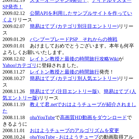
2009.02.19
スターオーシャン4発売！
、
アイドルマスター
SP発売！
2009.02.12
公開APIを利用したサンプルサイトを作ってい
くよ
リリース
2009.02.07
簡易はてブ (カテゴリ別注目エントリー)
リリー
ス
2009.01.29
バンブーブレードPSP それからの挑戦
2009.01.01 あけましておめでとうございます。本年も何卒
よろしくお願いいたします。
2008.12.02
レイトン教授と最後の時間旅行攻略Wiki
が
Yahoo!カテゴリ
に登録されました。
2008.11.27
レイトン教授と最後の時間旅行
発売！
2008.10.27
簡易はてブ (カテゴリ別人気エントリー)
リリー
ス
2008.11.26
簡易はてブ (注目エントリー版)
、
簡易はてブ (人
気エントリー版)
リリース
2008.11.19
教えて君.netでおはようチューブが紹介されまし
た
2008.11.18
ohaYouTube
で
高画質HD動画をダウンロード
で
きるように
2008.11.01
おはようチューブのアルゴリズムを変更
2008.10.24
ohaYouTube - おはようチューブ
の動画取得アル