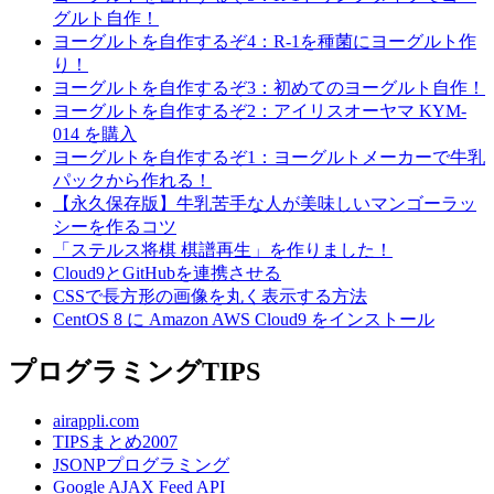
グルト自作！
ヨーグルトを自作するぞ4：R-1を種菌にヨーグルト作
り！
ヨーグルトを自作するぞ3：初めてのヨーグルト自作！
ヨーグルトを自作するぞ2：アイリスオーヤマ KYM-
014 を購入
ヨーグルトを自作するぞ1：ヨーグルトメーカーで牛乳
パックから作れる！
【永久保存版】牛乳苦手な人が美味しいマンゴーラッ
シーを作るコツ
「ステルス将棋 棋譜再生」を作りました！
Cloud9とGitHubを連携させる
CSSで長方形の画像を丸く表示する方法
CentOS 8 に Amazon AWS Cloud9 をインストール
プログラミングTIPS
airappli.com
TIPSまとめ2007
JSONPプログラミング
Google AJAX Feed API