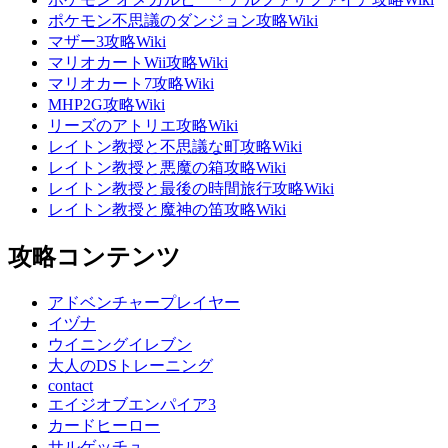
ポケモン不思議のダンジョン攻略Wiki
マザー3攻略Wiki
マリオカートWii攻略Wiki
マリオカート7攻略Wiki
MHP2G攻略Wiki
リーズのアトリエ攻略Wiki
レイトン教授と不思議な町攻略Wiki
レイトン教授と悪魔の箱攻略Wiki
レイトン教授と最後の時間旅行攻略Wiki
レイトン教授と魔神の笛攻略Wiki
攻略コンテンツ
アドベンチャープレイヤー
イヅナ
ウイニングイレブン
大人のDSトレーニング
contact
エイジオブエンパイア3
カードヒーロー
サルゲッチュ