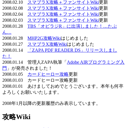
2008.02.10
スマブラX攻略＋ファンサイトWiki
更新
2008.02.08
スマブラX攻略＋ファンサイトWiki
更新
2008.02.04
スマブラX攻略＋ファンサイトWiki
更新
2008.02.03
スマブラX攻略＋ファンサイトWiki
更新
2008.01.28
TBS「オビラジR」に出演しました！…たぶ
ん…
2008.01.28
MHP2G攻略Wiki
はじめました
2008.01.27
スマブラX攻略Wiki
はじめました
2008.01.14
「ZAPA PDF READER DS」リリースしまし
た！
2008.01.14 管理人ZAPA執筆「
Adobe AIRプログラミング入
門
」が発売されました！
2008.01.05
カードヒーロー攻略
更新
2008.01.03 カードヒーロー攻略更新
2008.01.01 あけましておめでとうございます。本年も何卒
よろしくお願いいたします。
2008年1月以降の更新履歴のみ表示しています。
攻略Wiki