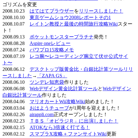
ゴリズムを変更
2008.10.23
はてはてブラウザー
を
リリースしました！
2008.10.10
東京ゲームショウ2008レポートその1
2008.10.07
レイトン教授と最後の時間旅行攻略Wiki
スター
ト！
2008.09.13
ポケットモンスタープラチナ
発売！
2008.08.28
Aspire oneレビュー
2008.07.24
パワプロ15攻略メモ
2008.07.19
レコ腕〜レコーディング腕立て伏せ公式サイ
ト〜
2008.06.12
デスクトップ版黄金比・白銀比計算ツールリリ
ースしました
→
「ZAPA GS」
2008.06.10
ツンデレ知恵袋
作りました
2008.06.08
Webデザイン黄金比計算ツール
と
Webデザイン
白銀比計算ツール
作りました
2008.04.06
マリオカートWii攻略Wiki
始めました！
2008.03.04
おはようチューブ
が1周年を迎えました！
2008.02.26
airappli.com
正式オープンしました！
2008.02.23
ＴＢＳ「オビラジＲ」に出演しました！
2008.02.15
ATOKなら3倍速く打てる！
2008.02.12
スマブラX攻略＋ファンサイトWiki
更新