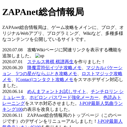
ZAPAnet総合情報局
ZAPAnet総合情報局は、ゲーム攻略をメインに、ブログ、オ
リジナルWebアプリ、プログラミング、Wikiなど、多種多様
なコンテンツを公開しているサイトです。
2020.07.08 攻略Wikiページに関連リンクを表示する機能を
追加しました。
2020.07.01
ステルス将棋 棋譜再生
を作りました！
2020.06.20
降魔霊符伝イヅナ攻略メモ
、
マジカルバケーシ
ョン 5つの星がならぶとき攻略メモ
、
ロストマジック攻略
メモ
、
[Contact]コンタクト攻略メモ
をスマホデザイン対応し
ました。
2020.06.14
めんまフォントお試しサイト
、
チンチロリン シ
ミュレータ
、
ホビロン パスワード強化メーカー
、
色読みト
レーニング
をスマホ対応させました。
J-POP最新人気曲ラン
キング100
の表示を改良しました。
2020.06.11 ZAPAnet総合情報局のトップページ（このペー
ジです）のデザインをリニューアルしました！
J-POP最新人