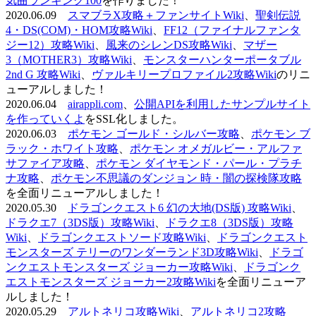
気曲ランキング100
を作りました！
2020.06.09
スマブラX攻略＋ファンサイトWiki
、
聖剣伝説
4・DS(COM)・HOM攻略Wiki
、
FF12（ファイナルファンタ
ジー12）攻略Wiki
、
風来のシレンDS攻略Wiki
、
マザー
3（MOTHER3）攻略Wiki
、
モンスターハンターポータブル
2nd G 攻略Wiki
、
ヴァルキリープロファイル2攻略Wiki
のリニ
ューアルしました！
2020.06.04
airappli.com
、
公開APIを利用したサンプルサイト
を作っていくよ
をSSL化しました。
2020.06.03
ポケモン ゴールド・シルバー攻略
、
ポケモン ブ
ラック・ホワイト攻略
、
ポケモン オメガルビー・アルファ
サファイア攻略
、
ポケモン ダイヤモンド・パール・プラチ
ナ攻略
、
ポケモン不思議のダンジョン 時・闇の探検隊攻略
を全面リニューアルしました！
2020.05.30
ドラゴンクエスト6 幻の大地(DS版) 攻略Wiki
、
ドラクエ7（3DS版）攻略Wiki
、
ドラクエ8（3DS版）攻略
Wiki
、
ドラゴンクエストソード攻略Wiki
、
ドラゴンクエスト
モンスターズ テリーのワンダーランド3D攻略Wiki
、
ドラゴ
ンクエストモンスターズ ジョーカー攻略Wiki
、
ドラゴンク
エストモンスターズ ジョーカー2攻略Wiki
を全面リニューア
ルしました！
2020.05.29
アルトネリコ攻略Wiki
、
アルトネリコ2攻略