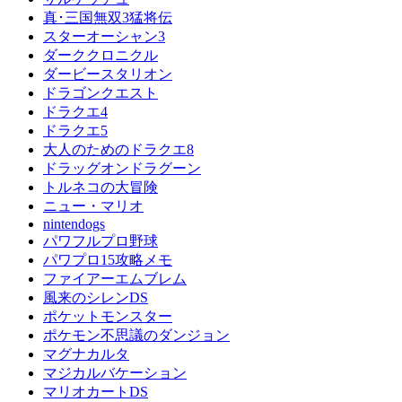
真･三国無双3猛将伝
スターオーシャン3
ダーククロニクル
ダービースタリオン
ドラゴンクエスト
ドラクエ4
ドラクエ5
大人のためのドラクエ8
ドラッグオンドラグーン
トルネコの大冒険
ニュー・マリオ
nintendogs
パワフルプロ野球
パワプロ15攻略メモ
ファイアーエムブレム
風来のシレンDS
ポケットモンスター
ポケモン不思議のダンジョン
マグナカルタ
マジカルバケーション
マリオカートDS