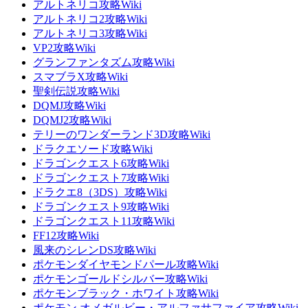
アルトネリコ攻略Wiki
アルトネリコ2攻略Wiki
アルトネリコ3攻略Wiki
VP2攻略Wiki
グランファンタズム攻略Wiki
スマブラX攻略Wiki
聖剣伝説攻略Wiki
DQMJ攻略Wiki
DQMJ2攻略Wiki
テリーのワンダーランド3D攻略Wiki
ドラクエソード攻略Wiki
ドラゴンクエスト6攻略Wiki
ドラゴンクエスト7攻略Wiki
ドラクエ8（3DS）攻略Wiki
ドラゴンクエスト9攻略Wiki
ドラゴンクエスト11攻略Wiki
FF12攻略Wiki
風来のシレンDS攻略Wiki
ポケモンダイヤモンドパール攻略Wiki
ポケモンゴールドシルバー攻略Wiki
ポケモンブラック・ホワイト攻略Wiki
ポケモン オメガルビー・アルファサファイア攻略Wiki