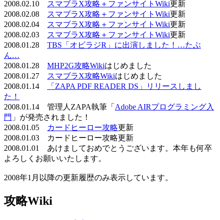
2008.02.10
スマブラX攻略＋ファンサイトWiki
更新
2008.02.08
スマブラX攻略＋ファンサイトWiki
更新
2008.02.04
スマブラX攻略＋ファンサイトWiki
更新
2008.02.03
スマブラX攻略＋ファンサイトWiki
更新
2008.01.28
TBS「オビラジR」に出演しました！…たぶ
ん…
2008.01.28
MHP2G攻略Wiki
はじめました
2008.01.27
スマブラX攻略Wiki
はじめました
2008.01.14
「ZAPA PDF READER DS」リリースしまし
た！
2008.01.14 管理人ZAPA執筆「
Adobe AIRプログラミング入
門
」が発売されました！
2008.01.05
カードヒーロー攻略
更新
2008.01.03 カードヒーロー攻略更新
2008.01.01 あけましておめでとうございます。本年も何卒
よろしくお願いいたします。
2008年1月以降の更新履歴のみ表示しています。
攻略Wiki