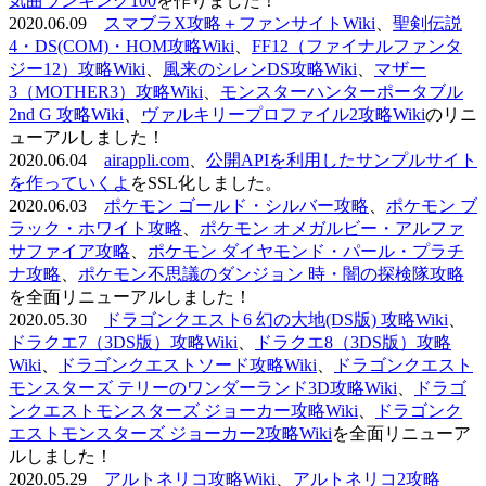
気曲ランキング100
を作りました！
2020.06.09
スマブラX攻略＋ファンサイトWiki
、
聖剣伝説
4・DS(COM)・HOM攻略Wiki
、
FF12（ファイナルファンタ
ジー12）攻略Wiki
、
風来のシレンDS攻略Wiki
、
マザー
3（MOTHER3）攻略Wiki
、
モンスターハンターポータブル
2nd G 攻略Wiki
、
ヴァルキリープロファイル2攻略Wiki
のリニ
ューアルしました！
2020.06.04
airappli.com
、
公開APIを利用したサンプルサイト
を作っていくよ
をSSL化しました。
2020.06.03
ポケモン ゴールド・シルバー攻略
、
ポケモン ブ
ラック・ホワイト攻略
、
ポケモン オメガルビー・アルファ
サファイア攻略
、
ポケモン ダイヤモンド・パール・プラチ
ナ攻略
、
ポケモン不思議のダンジョン 時・闇の探検隊攻略
を全面リニューアルしました！
2020.05.30
ドラゴンクエスト6 幻の大地(DS版) 攻略Wiki
、
ドラクエ7（3DS版）攻略Wiki
、
ドラクエ8（3DS版）攻略
Wiki
、
ドラゴンクエストソード攻略Wiki
、
ドラゴンクエスト
モンスターズ テリーのワンダーランド3D攻略Wiki
、
ドラゴ
ンクエストモンスターズ ジョーカー攻略Wiki
、
ドラゴンク
エストモンスターズ ジョーカー2攻略Wiki
を全面リニューア
ルしました！
2020.05.29
アルトネリコ攻略Wiki
、
アルトネリコ2攻略