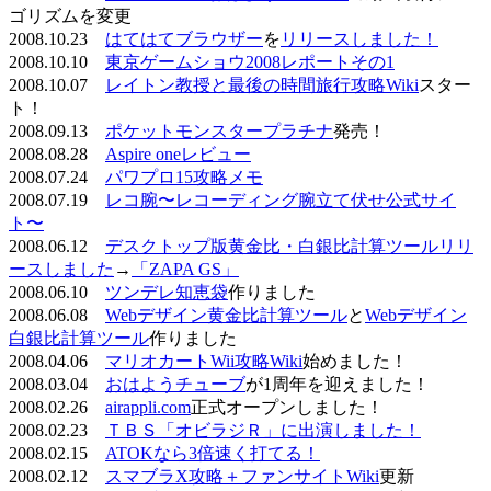
ゴリズムを変更
2008.10.23
はてはてブラウザー
を
リリースしました！
2008.10.10
東京ゲームショウ2008レポートその1
2008.10.07
レイトン教授と最後の時間旅行攻略Wiki
スター
ト！
2008.09.13
ポケットモンスタープラチナ
発売！
2008.08.28
Aspire oneレビュー
2008.07.24
パワプロ15攻略メモ
2008.07.19
レコ腕〜レコーディング腕立て伏せ公式サイ
ト〜
2008.06.12
デスクトップ版黄金比・白銀比計算ツールリリ
ースしました
→
「ZAPA GS」
2008.06.10
ツンデレ知恵袋
作りました
2008.06.08
Webデザイン黄金比計算ツール
と
Webデザイン
白銀比計算ツール
作りました
2008.04.06
マリオカートWii攻略Wiki
始めました！
2008.03.04
おはようチューブ
が1周年を迎えました！
2008.02.26
airappli.com
正式オープンしました！
2008.02.23
ＴＢＳ「オビラジＲ」に出演しました！
2008.02.15
ATOKなら3倍速く打てる！
2008.02.12
スマブラX攻略＋ファンサイトWiki
更新