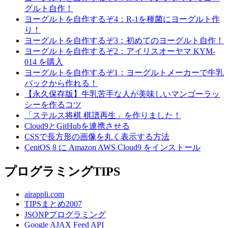
グルト自作！
ヨーグルトを自作するぞ4：R-1を種菌にヨーグルト作
り！
ヨーグルトを自作するぞ3：初めてのヨーグルト自作！
ヨーグルトを自作するぞ2：アイリスオーヤマ KYM-
014 を購入
ヨーグルトを自作するぞ1：ヨーグルトメーカーで牛乳
パックから作れる！
【永久保存版】牛乳苦手な人が美味しいマンゴーラッ
シーを作るコツ
「ステルス将棋 棋譜再生」を作りました！
Cloud9とGitHubを連携させる
CSSで長方形の画像を丸く表示する方法
CentOS 8 に Amazon AWS Cloud9 をインストール
プログラミングTIPS
airappli.com
TIPSまとめ2007
JSONPプログラミング
Google AJAX Feed API