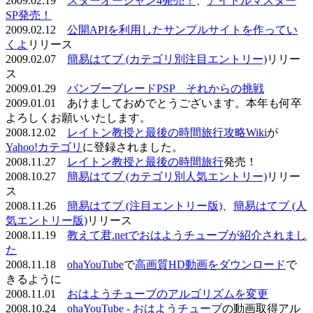
2009.02.19
スターオーシャン4発売！
、
アイドルマスター
SP発売！
2009.02.12
公開APIを利用したサンプルサイトを作ってい
くよ
リリース
2009.02.07
簡易はてブ (カテゴリ別注目エントリー)
リリー
ス
2009.01.29
バンブーブレードPSP それからの挑戦
2009.01.01 あけましておめでとうございます。本年も何卒
よろしくお願いいたします。
2008.12.02
レイトン教授と最後の時間旅行攻略Wiki
が
Yahoo!カテゴリ
に登録されました。
2008.11.27
レイトン教授と最後の時間旅行
発売！
2008.10.27
簡易はてブ (カテゴリ別人気エントリー)
リリー
ス
2008.11.26
簡易はてブ (注目エントリー版)
、
簡易はてブ (人
気エントリー版)
リリース
2008.11.19
教えて君.netでおはようチューブが紹介されまし
た
2008.11.18
ohaYouTube
で
高画質HD動画をダウンロード
で
きるように
2008.11.01
おはようチューブのアルゴリズムを変更
2008.10.24
ohaYouTube - おはようチューブ
の動画取得アル