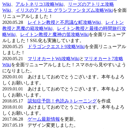
Wiki
、
アルトネリコ3攻略Wiki
、
リーズのアトリエ攻略
Wiki
、
イリスのアトリエ グランファンタズム攻略Wiki
を全面
リニューアルしました！
2020.05.28
レイトン教授と不思議な町攻略Wiki
、
レイトン
教授と悪魔の箱攻略Wiki
、
レイトン教授と最後の時間旅行攻
略Wiki
、
レイトン教授と魔神の笛攻略Wiki
を全面リニューア
ルしました！SSL化も実施しています。
2020.05.25
ドラゴンクエスト9攻略Wiki
を全面リニューアル
しました！
2020.05.21
マリオカートWii攻略Wiki
と
マリオカート7攻略
Wiki
を全面リニューアルしました！スマホから見やすいよう
になりました。
2020.01.01 あけましておめでとうございます。本年もよろ
しくお願いします。
2019.01.01 あけましておめでとうございます。本年もよろ
しくお願いします。
2018.05.17
認知症予防！色読みトレーニング
を作成
2018.01.01 あけましておめでとうございます。本年もよろ
しくお願いします。
2017.06.28
ゲーム最新情報
を更新。
2017.05.19 デザイン変更しました。