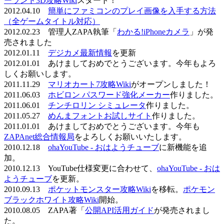
ーランド3D攻略Wiki
スタート！
2012.04.10
簡単にファミコンのプレイ画像を入手する方法
（全ゲームタイトル対応）
2012.02.23 管理人ZAPA執筆「
わかる!iPhoneカメラ
」が発
売されました
2012.01.11
デジカメ最新情報
を更新
2012.01.01 あけましておめでとうございます。今年もよろ
しくお願いします。
2011.11.29
マリオカート7攻略Wiki
がオープンしました！
2011.06.03
ホビロン パスワード強化メーカー
作りました。
2011.06.01
チンチロリン シミュレータ
作りました。
2011.05.27
めんまフォントお試しサイト
作りました。
2011.01.01 あけましておめでとうございます。今年も
ZAPAnet総合情報局
をよろしくお願いいたします。
2010.12.18
ohaYouTube - おはようチューブ
に新機能を追
加。
2010.12.13 YouTube仕様変更に合わせて、
ohaYouTube - おは
ようチューブ
を更新。
2010.09.13
ポケットモンスター攻略Wiki
を移転。
ポケモン
ブラックホワイト攻略Wiki
開始。
2010.08.05 ZAPA著「
公開API活用ガイド
が発売されまし
た。