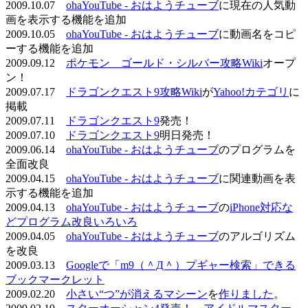
2009.10.07
ohaYouTube - おはようチューブ
に現在の人気動
画を表示する機能を追加
2009.10.05
ohaYouTube - おはようチューブ
に動画名をコピ
ーする機能を追加
2009.09.12
ポケモン ゴールド・シルバー攻略Wiki
オープ
ン！
2009.07.17
ドラゴンクエスト9攻略Wiki
が
Yahoo!カテゴリ
に
掲載
2009.07.11
ドラゴンクエスト9
発売！
2009.07.10
ドラゴンクエスト9
明日発売！
2009.06.14
ohaYouTube - おはようチューブ
のプログラムを
全面改良
2009.04.15
ohaYouTube - おはようチューブ
に関連動画を表
示する機能を追加
2009.04.13
ohaYouTube - おはようチューブ
の
iPhone対応な
どプログラム改良いろいろ
2009.04.05
ohaYouTube - おはようチューブ
のアルゴリズム
を改良
2009.03.13
Googleで「m9（＾Д＾）プギャー検索」できる
ブックマークレット
2009.02.20
小さい“つ”が消えるマシーン
を
作りました
。