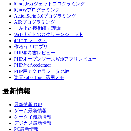
iGoogleガジェットプログラミング
jQueryプログラミング
ActionScript3.0プログラミング
AIRプログラミング
「左上の魔術師」理論
Webサイトのスクリーンショット
顔にエフェクト
作ろう！iアプリ
PHP参考書レビュー
PHPオープンソースWebアプリレビュー
PHPとeAccelerator
PHP用アクセラレータ比較
楽天kobo Touch活用メモ
最新情報
最新情報TOP
ゲーム最新情報
ケータイ最新情報
デジカメ最新情報
PC最新情報