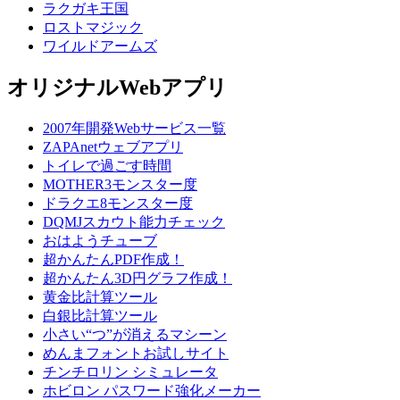
ラクガキ王国
ロストマジック
ワイルドアームズ
オリジナルWebアプリ
2007年開発Webサービス一覧
ZAPAnetウェブアプリ
トイレで過ごす時間
MOTHER3モンスター度
ドラクエ8モンスター度
DQMJスカウト能力チェック
おはようチューブ
超かんたんPDF作成！
超かんたん3D円グラフ作成！
黄金比計算ツール
白銀比計算ツール
小さい“つ”が消えるマシーン
めんまフォントお試しサイト
チンチロリン シミュレータ
ホビロン パスワード強化メーカー