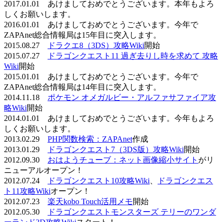
2017.01.01 あけましておめでとうございます。本年もよろ
しくお願いします。
2016.01.01 あけましておめでとうございます。今年で
ZAPAnet総合情報局は15年目に突入します。
2015.08.27
ドラクエ8（3DS）攻略Wiki
開始
2015.07.27
ドラゴンクエスト11 過ぎ去りし時を求めて 攻略
Wiki
開始
2015.01.01 あけましておめでとうございます。今年で
ZAPAnet総合情報局は14年目に突入します。
2014.11.18
ポケモン オメガルビー・アルファサファイア攻
略Wiki
開始
2014.01.01 あけましておめでとうございます。今年もよろ
しくお願いします。
2013.02.29
PHP関数検索：ZAPAnet
作成
2013.01.29
ドラゴンクエスト7（3DS版）攻略Wiki
開始
2012.09.30
おはようチューブ：ネット画像縮小サイト
がリ
ニューアルオープン！
2012.07.24
ドラゴンクエスト10攻略Wiki
、
ドラゴンクエス
ト11攻略Wiki
オープン！
2012.07.23
楽天kobo Touch活用メモ
開始
2012.05.30
ドラゴンクエストモンスターズ テリーのワンダ