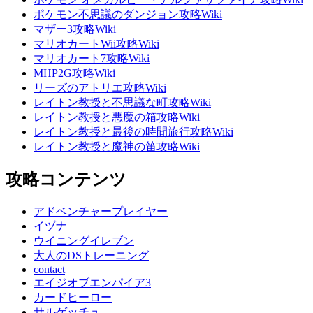
ポケモン不思議のダンジョン攻略Wiki
マザー3攻略Wiki
マリオカートWii攻略Wiki
マリオカート7攻略Wiki
MHP2G攻略Wiki
リーズのアトリエ攻略Wiki
レイトン教授と不思議な町攻略Wiki
レイトン教授と悪魔の箱攻略Wiki
レイトン教授と最後の時間旅行攻略Wiki
レイトン教授と魔神の笛攻略Wiki
攻略コンテンツ
アドベンチャープレイヤー
イヅナ
ウイニングイレブン
大人のDSトレーニング
contact
エイジオブエンパイア3
カードヒーロー
サルゲッチュ