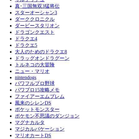
真･三国無双3猛将伝
スターオーシャン3
ダーククロニクル
ダービースタリオン
ドラゴンクエスト
ドラクエ4
ドラクエ5
大人のためのドラクエ8
ドラッグオンドラグーン
トルネコの大冒険
ニュー・マリオ
nintendogs
パワフルプロ野球
パワプロ15攻略メモ
ファイアーエムブレム
風来のシレンDS
ポケットモンスター
ポケモン不思議のダンジョン
マグナカルタ
マジカルバケーション
マリオカートDS