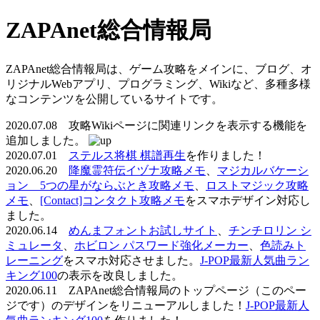
ZAPAnet総合情報局
ZAPAnet総合情報局は、ゲーム攻略をメインに、ブログ、オ
リジナルWebアプリ、プログラミング、Wikiなど、多種多様
なコンテンツを公開しているサイトです。
2020.07.08 攻略Wikiページに関連リンクを表示する機能を
追加しました。
2020.07.01
ステルス将棋 棋譜再生
を作りました！
2020.06.20
降魔霊符伝イヅナ攻略メモ
、
マジカルバケーシ
ョン 5つの星がならぶとき攻略メモ
、
ロストマジック攻略
メモ
、
[Contact]コンタクト攻略メモ
をスマホデザイン対応し
ました。
2020.06.14
めんまフォントお試しサイト
、
チンチロリン シ
ミュレータ
、
ホビロン パスワード強化メーカー
、
色読みト
レーニング
をスマホ対応させました。
J-POP最新人気曲ラン
キング100
の表示を改良しました。
2020.06.11 ZAPAnet総合情報局のトップページ（このペー
ジです）のデザインをリニューアルしました！
J-POP最新人