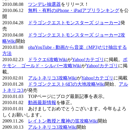
2010.08.08
ツンデレ抽選器
をリリース！
2010.06.12
無料・有料のiPhone・iPadアプリランキング
を公
開
2010.04.28
ドラゴンクエストモンスターズ ジョーカー2
発
売
2010.04.08
ドラゴンクエストモンスターズ ジョーカー2攻
略Wiki
開始
2010.03.08
ohaYouTube - 動画から音楽（MP3)だけ抽出する
方法
2010.02.23
ドラクエ6攻略Wiki
が
Yahoo!カテゴリ
に掲載。
ポ
ケモン ゴールド・シルバー攻略Wiki
が
Yahoo!カテゴリ
に掲
載。
2010.02.01
アルトネリコ3攻略Wiki
が
Yahoo!カテゴリ
に掲載
2010.01.28
ドラゴンクエスト6幻の大地攻略Wiki
開始、
アル
トネリコ3
が発売
2010.01.03 TOPページにブログ最新記事を表示。
2010.01.02
動画最新情報
を修正。
2010.01.01 あけましておめでとうございます。今年もよろ
しくお願いします。
2009.11.26
レイトン教授と魔神の笛攻略Wiki
開始
2009.10.13
アルトネリコ3攻略Wiki
開始