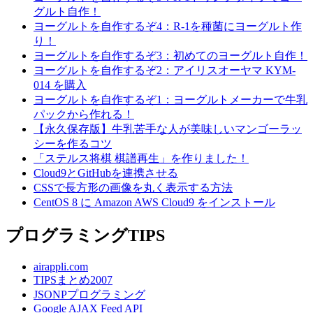
グルト自作！
ヨーグルトを自作するぞ4：R-1を種菌にヨーグルト作
り！
ヨーグルトを自作するぞ3：初めてのヨーグルト自作！
ヨーグルトを自作するぞ2：アイリスオーヤマ KYM-
014 を購入
ヨーグルトを自作するぞ1：ヨーグルトメーカーで牛乳
パックから作れる！
【永久保存版】牛乳苦手な人が美味しいマンゴーラッ
シーを作るコツ
「ステルス将棋 棋譜再生」を作りました！
Cloud9とGitHubを連携させる
CSSで長方形の画像を丸く表示する方法
CentOS 8 に Amazon AWS Cloud9 をインストール
プログラミングTIPS
airappli.com
TIPSまとめ2007
JSONPプログラミング
Google AJAX Feed API