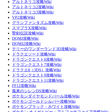
アルトネリコ攻略Wiki
アルトネリコ2攻略Wiki
アルトネリコ3攻略Wiki
VP2攻略Wiki
グランファンタズム攻略Wiki
スマブラX攻略Wiki
聖剣伝説攻略Wiki
DQMJ攻略Wiki
DQMJ2攻略Wiki
テリーのワンダーランド3D攻略Wiki
ドラクエソード攻略Wiki
ドラゴンクエスト6攻略Wiki
ドラゴンクエスト7攻略Wiki
ドラクエ8（3DS）攻略Wiki
ドラゴンクエスト9攻略Wiki
ドラゴンクエスト11攻略Wiki
FF12攻略Wiki
風来のシレンDS攻略Wiki
ポケモンダイヤモンドパール攻略Wiki
ポケモンゴールドシルバー攻略Wiki
ポケモンブラック・ホワイト攻略Wiki
ポケモン オメガルビー・アルファサファイア攻略Wiki