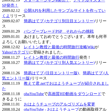
2009.02.19
スターオーシャン4発売！
、
アイドルマスター
SP発売！
2009.02.12
公開APIを利用したサンプルサイトを作ってい
くよ
リリース
2009.02.07
簡易はてブ (カテゴリ別注目エントリー)
リリー
ス
2009.01.29
バンブーブレードPSP それからの挑戦
2009.01.01 あけましておめでとうございます。本年も何卒
よろしくお願いいたします。
2008.12.02
レイトン教授と最後の時間旅行攻略Wiki
が
Yahoo!カテゴリ
に登録されました。
2008.11.27
レイトン教授と最後の時間旅行
発売！
2008.10.27
簡易はてブ (カテゴリ別人気エントリー)
リリー
ス
2008.11.26
簡易はてブ (注目エントリー版)
、
簡易はてブ (人
気エントリー版)
リリース
2008.11.19
教えて君.netでおはようチューブが紹介されまし
た
2008.11.18
ohaYouTube
で
高画質HD動画をダウンロード
で
きるように
2008.11.01
おはようチューブのアルゴリズムを変更
2008.10.24
ohaYouTube - おはようチューブ
の動画取得アル