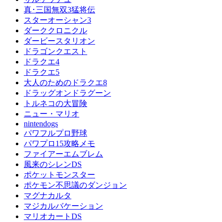
真･三国無双3猛将伝
スターオーシャン3
ダーククロニクル
ダービースタリオン
ドラゴンクエスト
ドラクエ4
ドラクエ5
大人のためのドラクエ8
ドラッグオンドラグーン
トルネコの大冒険
ニュー・マリオ
nintendogs
パワフルプロ野球
パワプロ15攻略メモ
ファイアーエムブレム
風来のシレンDS
ポケットモンスター
ポケモン不思議のダンジョン
マグナカルタ
マジカルバケーション
マリオカートDS