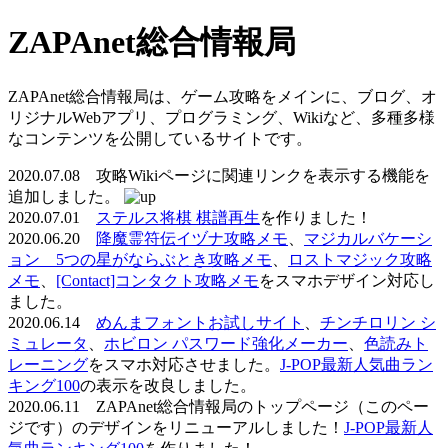
ZAPAnet総合情報局
ZAPAnet総合情報局は、ゲーム攻略をメインに、ブログ、オ
リジナルWebアプリ、プログラミング、Wikiなど、多種多様
なコンテンツを公開しているサイトです。
2020.07.08 攻略Wikiページに関連リンクを表示する機能を
追加しました。
2020.07.01
ステルス将棋 棋譜再生
を作りました！
2020.06.20
降魔霊符伝イヅナ攻略メモ
、
マジカルバケーシ
ョン 5つの星がならぶとき攻略メモ
、
ロストマジック攻略
メモ
、
[Contact]コンタクト攻略メモ
をスマホデザイン対応し
ました。
2020.06.14
めんまフォントお試しサイト
、
チンチロリン シ
ミュレータ
、
ホビロン パスワード強化メーカー
、
色読みト
レーニング
をスマホ対応させました。
J-POP最新人気曲ラン
キング100
の表示を改良しました。
2020.06.11 ZAPAnet総合情報局のトップページ（このペー
ジです）のデザインをリニューアルしました！
J-POP最新人