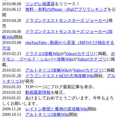
2010.08.08
ツンデレ抽選器
をリリース！
2010.06.12
無料・有料のiPhone・iPadアプリランキング
を公
開
2010.04.28
ドラゴンクエストモンスターズ ジョーカー2
発
売
2010.04.08
ドラゴンクエストモンスターズ ジョーカー2攻
略Wiki
開始
2010.03.08
ohaYouTube - 動画から音楽（MP3)だけ抽出する
方法
2010.02.23
ドラクエ6攻略Wiki
が
Yahoo!カテゴリ
に掲載。
ポ
ケモン ゴールド・シルバー攻略Wiki
が
Yahoo!カテゴリ
に掲
載。
2010.02.01
アルトネリコ3攻略Wiki
が
Yahoo!カテゴリ
に掲載
2010.01.28
ドラゴンクエスト6幻の大地攻略Wiki
開始、
アル
トネリコ3
が発売
2010.01.03 TOPページにブログ最新記事を表示。
2010.01.02
動画最新情報
を修正。
2010.01.01 あけましておめでとうございます。今年もよろ
しくお願いします。
2009.11.26
レイトン教授と魔神の笛攻略Wiki
開始
2009.10.13
アルトネリコ3攻略Wiki
開始