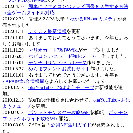
ーランド3D攻略Wiki
スタート！
2012.04.10
簡単にファミコンのプレイ画像を入手する方法
（全ゲームタイトル対応）
2012.02.23 管理人ZAPA執筆「
わかる!iPhoneカメラ
」が発
売されました
2012.01.11
デジカメ最新情報
を更新
2012.01.01 あけましておめでとうございます。今年もよろ
しくお願いします。
2011.11.29
マリオカート7攻略Wiki
がオープンしました！
2011.06.03
ホビロン パスワード強化メーカー
作りました。
2011.06.01
チンチロリン シミュレータ
作りました。
2011.05.27
めんまフォントお試しサイト
作りました。
2011.01.01 あけましておめでとうございます。今年も
ZAPAnet総合情報局
をよろしくお願いいたします。
2010.12.18
ohaYouTube - おはようチューブ
に新機能を追
加。
2010.12.13 YouTube仕様変更に合わせて、
ohaYouTube - おは
ようチューブ
を更新。
2010.09.13
ポケットモンスター攻略Wiki
を移転。
ポケモン
ブラックホワイト攻略Wiki
開始。
2010.08.05 ZAPA著「
公開API活用ガイド
が発売されまし
た。