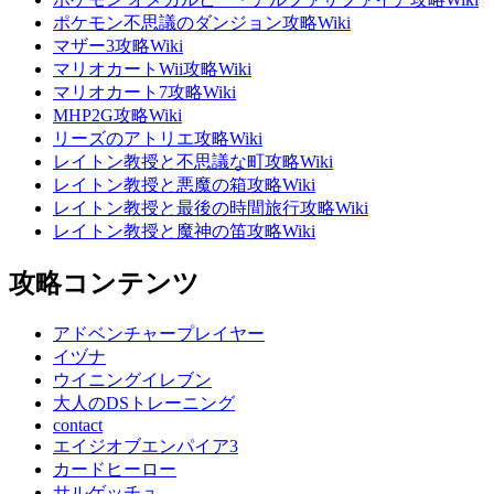
ポケモン不思議のダンジョン攻略Wiki
マザー3攻略Wiki
マリオカートWii攻略Wiki
マリオカート7攻略Wiki
MHP2G攻略Wiki
リーズのアトリエ攻略Wiki
レイトン教授と不思議な町攻略Wiki
レイトン教授と悪魔の箱攻略Wiki
レイトン教授と最後の時間旅行攻略Wiki
レイトン教授と魔神の笛攻略Wiki
攻略コンテンツ
アドベンチャープレイヤー
イヅナ
ウイニングイレブン
大人のDSトレーニング
contact
エイジオブエンパイア3
カードヒーロー
サルゲッチュ