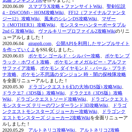
気曲ランキング100
を作りました！
2020.06.09
スマブラX攻略＋ファンサイトWiki
、
聖剣伝説
4・DS(COM)・HOM攻略Wiki
、
FF12（ファイナルファンタ
ジー12）攻略Wiki
、
風来のシレンDS攻略Wiki
、
マザー
3（MOTHER3）攻略Wiki
、
モンスターハンターポータブル
2nd G 攻略Wiki
、
ヴァルキリープロファイル2攻略Wiki
のリニ
ューアルしました！
2020.06.04
airappli.com
、
公開APIを利用したサンプルサイト
を作っていくよ
をSSL化しました。
2020.06.03
ポケモン ゴールド・シルバー攻略
、
ポケモン ブ
ラック・ホワイト攻略
、
ポケモン オメガルビー・アルファ
サファイア攻略
、
ポケモン ダイヤモンド・パール・プラチ
ナ攻略
、
ポケモン不思議のダンジョン 時・闇の探検隊攻略
を全面リニューアルしました！
2020.05.30
ドラゴンクエスト6 幻の大地(DS版) 攻略Wiki
、
ドラクエ7（3DS版）攻略Wiki
、
ドラクエ8（3DS版）攻略
Wiki
、
ドラゴンクエストソード攻略Wiki
、
ドラゴンクエスト
モンスターズ テリーのワンダーランド3D攻略Wiki
、
ドラゴ
ンクエストモンスターズ ジョーカー攻略Wiki
、
ドラゴンク
エストモンスターズ ジョーカー2攻略Wiki
を全面リニューア
ルしました！
2020.05.29
アルトネリコ攻略Wiki
、
アルトネリコ2攻略