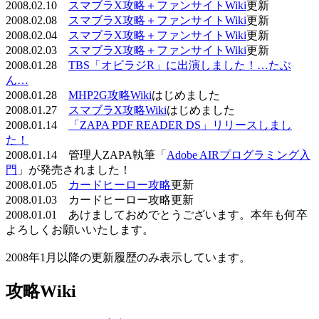
2008.02.10
スマブラX攻略＋ファンサイトWiki
更新
2008.02.08
スマブラX攻略＋ファンサイトWiki
更新
2008.02.04
スマブラX攻略＋ファンサイトWiki
更新
2008.02.03
スマブラX攻略＋ファンサイトWiki
更新
2008.01.28
TBS「オビラジR」に出演しました！…たぶ
ん…
2008.01.28
MHP2G攻略Wiki
はじめました
2008.01.27
スマブラX攻略Wiki
はじめました
2008.01.14
「ZAPA PDF READER DS」リリースしまし
た！
2008.01.14 管理人ZAPA執筆「
Adobe AIRプログラミング入
門
」が発売されました！
2008.01.05
カードヒーロー攻略
更新
2008.01.03 カードヒーロー攻略更新
2008.01.01 あけましておめでとうございます。本年も何卒
よろしくお願いいたします。
2008年1月以降の更新履歴のみ表示しています。
攻略Wiki