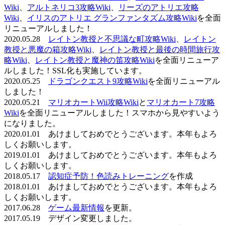
Wiki
、
アルトネリコ3攻略Wiki
、
リーズのアトリエ攻略
Wiki
、
イリスのアトリエ グランファンタズム攻略Wiki
を全面
リニューアルしました！
2020.05.28
レイトン教授と不思議な町攻略Wiki
、
レイトン
教授と悪魔の箱攻略Wiki
、
レイトン教授と最後の時間旅行攻
略Wiki
、
レイトン教授と魔神の笛攻略Wiki
を全面リニューア
ルしました！SSL化も実施しています。
2020.05.25
ドラゴンクエスト9攻略Wiki
を全面リニューアル
しました！
2020.05.21
マリオカートWii攻略Wiki
と
マリオカート7攻略
Wiki
を全面リニューアルしました！スマホから見やすいよう
になりました。
2020.01.01 あけましておめでとうございます。本年もよろ
しくお願いします。
2019.01.01 あけましておめでとうございます。本年もよろ
しくお願いします。
2018.05.17
認知症予防！色読みトレーニング
を作成
2018.01.01 あけましておめでとうございます。本年もよろ
しくお願いします。
2017.06.28
ゲーム最新情報
を更新。
2017.05.19 デザイン変更しました。