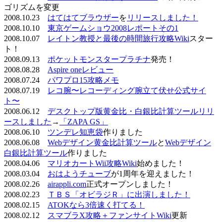
ゴリズムを変更
2008.10.23
はてはてブラウザー
を
リリースしました！
2008.10.10
東京ゲームショウ2008レポートその1
2008.10.07
レイトン教授と最後の時間旅行攻略Wiki
スター
ト！
2008.09.13
ポケットモンスタープラチナ
発売！
2008.08.28
Aspire oneレビュー
2008.07.24
パワプロ15攻略メモ
2008.07.19
レコ腕〜レコーディング腕立て伏せ公式サイ
ト〜
2008.06.12
デスクトップ版黄金比・白銀比計算ツールリリ
ースしました
→
「ZAPA GS」
2008.06.10
ツンデレ知恵袋
作りました
2008.06.08
Webデザイン黄金比計算ツール
と
Webデザイン
白銀比計算ツール
作りました
2008.04.06
マリオカートWii攻略Wiki
始めました！
2008.03.04
おはようチューブ
が1周年を迎えました！
2008.02.26
airappli.com
正式オープンしました！
2008.02.23
ＴＢＳ「オビラジＲ」に出演しました！
2008.02.15
ATOKなら3倍速く打てる！
2008.02.12
スマブラX攻略＋ファンサイトWiki
更新