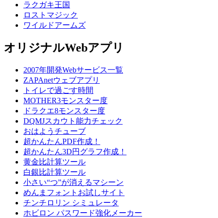
ラクガキ王国
ロストマジック
ワイルドアームズ
オリジナルWebアプリ
2007年開発Webサービス一覧
ZAPAnetウェブアプリ
トイレで過ごす時間
MOTHER3モンスター度
ドラクエ8モンスター度
DQMJスカウト能力チェック
おはようチューブ
超かんたんPDF作成！
超かんたん3D円グラフ作成！
黄金比計算ツール
白銀比計算ツール
小さい“つ”が消えるマシーン
めんまフォントお試しサイト
チンチロリン シミュレータ
ホビロン パスワード強化メーカー