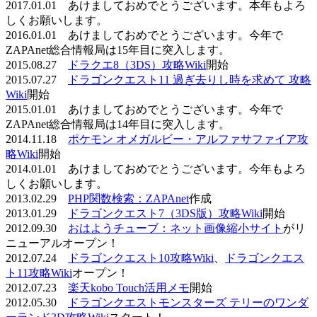
2017.01.01 あけましておめでとうございます。本年もよろ
しくお願いします。
2016.01.01 あけましておめでとうございます。今年で
ZAPAnet総合情報局は15年目に突入します。
2015.08.27
ドラクエ8（3DS）攻略Wiki
開始
2015.07.27
ドラゴンクエスト11 過ぎ去りし時を求めて 攻略
Wiki
開始
2015.01.01 あけましておめでとうございます。今年で
ZAPAnet総合情報局は14年目に突入します。
2014.11.18
ポケモン オメガルビー・アルファサファイア攻
略Wiki
開始
2014.01.01 あけましておめでとうございます。今年もよろ
しくお願いします。
2013.02.29
PHP関数検索：ZAPAnet
作成
2013.01.29
ドラゴンクエスト7（3DS版）攻略Wiki
開始
2012.09.30
おはようチューブ：ネット画像縮小サイト
がリ
ニューアルオープン！
2012.07.24
ドラゴンクエスト10攻略Wiki
、
ドラゴンクエス
ト11攻略Wiki
オープン！
2012.07.23
楽天kobo Touch活用メモ
開始
2012.05.30
ドラゴンクエストモンスターズ テリーのワンダ