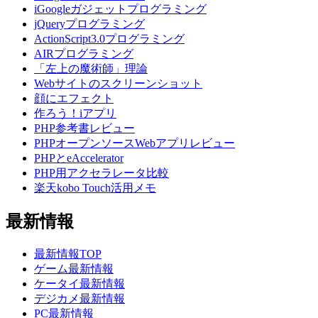
iGoogleガジェットプログラミング
jQueryプログラミング
ActionScript3.0プログラミング
AIRプログラミング
「左上の魔術師」理論
Webサイトのスクリーンショット
顔にエフェクト
作ろう！iアプリ
PHP参考書レビュー
PHPオープンソースWebアプリレビュー
PHPとeAccelerator
PHP用アクセラレータ比較
楽天kobo Touch活用メモ
最新情報
最新情報TOP
ゲーム最新情報
ケータイ最新情報
デジカメ最新情報
PC最新情報