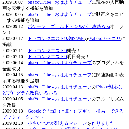
2009.10.07
ohaYouTube - おはようチューブ
に現在の人気動
画を表示する機能を追加
2009.10.05
ohaYouTube - おはようチューブ
に動画名をコピ
ーする機能を追加
2009.09.12
ポケモン ゴールド・シルバー攻略Wiki
オープ
ン！
2009.07.17
ドラゴンクエスト9攻略Wiki
が
Yahoo!カテゴリ
に
掲載
2009.07.11
ドラゴンクエスト9
発売！
2009.07.10
ドラゴンクエスト9
明日発売！
2009.06.14
ohaYouTube - おはようチューブ
のプログラムを
全面改良
2009.04.15
ohaYouTube - おはようチューブ
に関連動画を表
示する機能を追加
2009.04.13
ohaYouTube - おはようチューブ
の
iPhone対応な
どプログラム改良いろいろ
2009.04.05
ohaYouTube - おはようチューブ
のアルゴリズム
を改良
2009.03.13
Googleで「m9（＾Д＾）プギャー検索」できる
ブックマークレット
2009.02.20
小さい“つ”が消えるマシーン
を
作りました
。