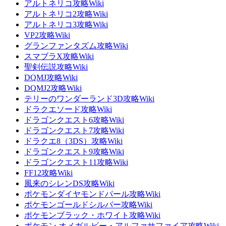
アルトネリコ攻略Wiki
アルトネリコ2攻略Wiki
アルトネリコ3攻略Wiki
VP2攻略Wiki
グランファンタズム攻略Wiki
スマブラX攻略Wiki
聖剣伝説攻略Wiki
DQMJ攻略Wiki
DQMJ2攻略Wiki
テリーのワンダーランド3D攻略Wiki
ドラクエソード攻略Wiki
ドラゴンクエスト6攻略Wiki
ドラゴンクエスト7攻略Wiki
ドラクエ8（3DS）攻略Wiki
ドラゴンクエスト9攻略Wiki
ドラゴンクエスト11攻略Wiki
FF12攻略Wiki
風来のシレンDS攻略Wiki
ポケモンダイヤモンドパール攻略Wiki
ポケモンゴールドシルバー攻略Wiki
ポケモンブラック・ホワイト攻略Wiki
ポケモン オメガルビー・アルファサファイア攻略Wiki