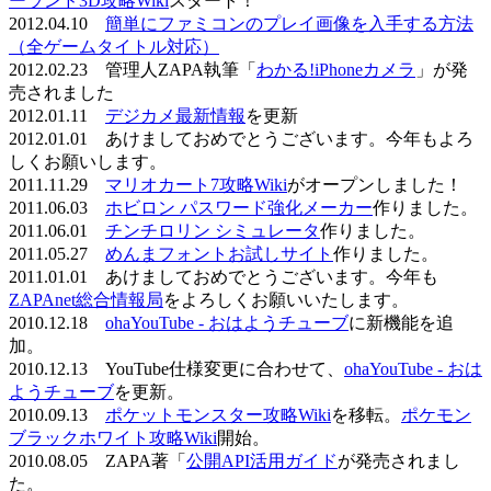
ーランド3D攻略Wiki
スタート！
2012.04.10
簡単にファミコンのプレイ画像を入手する方法
（全ゲームタイトル対応）
2012.02.23 管理人ZAPA執筆「
わかる!iPhoneカメラ
」が発
売されました
2012.01.11
デジカメ最新情報
を更新
2012.01.01 あけましておめでとうございます。今年もよろ
しくお願いします。
2011.11.29
マリオカート7攻略Wiki
がオープンしました！
2011.06.03
ホビロン パスワード強化メーカー
作りました。
2011.06.01
チンチロリン シミュレータ
作りました。
2011.05.27
めんまフォントお試しサイト
作りました。
2011.01.01 あけましておめでとうございます。今年も
ZAPAnet総合情報局
をよろしくお願いいたします。
2010.12.18
ohaYouTube - おはようチューブ
に新機能を追
加。
2010.12.13 YouTube仕様変更に合わせて、
ohaYouTube - おは
ようチューブ
を更新。
2010.09.13
ポケットモンスター攻略Wiki
を移転。
ポケモン
ブラックホワイト攻略Wiki
開始。
2010.08.05 ZAPA著「
公開API活用ガイド
が発売されまし
た。