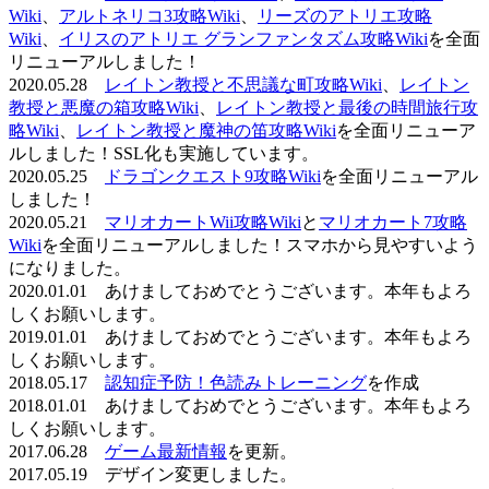
Wiki
、
アルトネリコ3攻略Wiki
、
リーズのアトリエ攻略
Wiki
、
イリスのアトリエ グランファンタズム攻略Wiki
を全面
リニューアルしました！
2020.05.28
レイトン教授と不思議な町攻略Wiki
、
レイトン
教授と悪魔の箱攻略Wiki
、
レイトン教授と最後の時間旅行攻
略Wiki
、
レイトン教授と魔神の笛攻略Wiki
を全面リニューア
ルしました！SSL化も実施しています。
2020.05.25
ドラゴンクエスト9攻略Wiki
を全面リニューアル
しました！
2020.05.21
マリオカートWii攻略Wiki
と
マリオカート7攻略
Wiki
を全面リニューアルしました！スマホから見やすいよう
になりました。
2020.01.01 あけましておめでとうございます。本年もよろ
しくお願いします。
2019.01.01 あけましておめでとうございます。本年もよろ
しくお願いします。
2018.05.17
認知症予防！色読みトレーニング
を作成
2018.01.01 あけましておめでとうございます。本年もよろ
しくお願いします。
2017.06.28
ゲーム最新情報
を更新。
2017.05.19 デザイン変更しました。