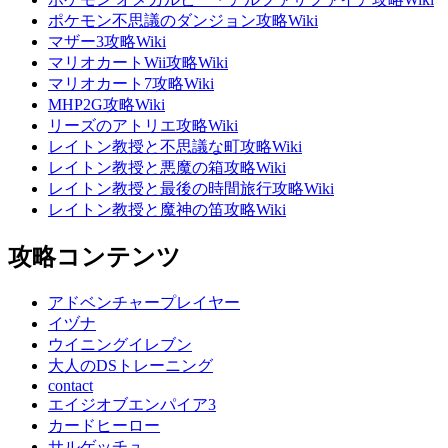
ポケモン不思議のダンジョン攻略Wiki
マザー3攻略Wiki
マリオカートWii攻略Wiki
マリオカート7攻略Wiki
MHP2G攻略Wiki
リーズのアトリエ攻略Wiki
レイトン教授と不思議な町攻略Wiki
レイトン教授と悪魔の箱攻略Wiki
レイトン教授と最後の時間旅行攻略Wiki
レイトン教授と魔神の笛攻略Wiki
攻略コンテンツ
アドベンチャープレイヤー
イヅナ
ウイニングイレブン
大人のDSトレーニング
contact
エイジオブエンパイア3
カードヒーロー
サルゲッチュ