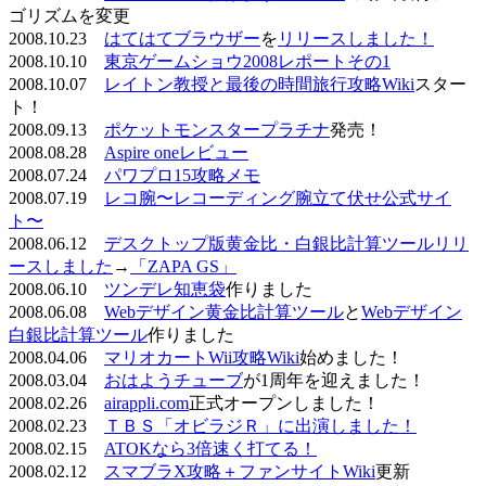
ゴリズムを変更
2008.10.23
はてはてブラウザー
を
リリースしました！
2008.10.10
東京ゲームショウ2008レポートその1
2008.10.07
レイトン教授と最後の時間旅行攻略Wiki
スター
ト！
2008.09.13
ポケットモンスタープラチナ
発売！
2008.08.28
Aspire oneレビュー
2008.07.24
パワプロ15攻略メモ
2008.07.19
レコ腕〜レコーディング腕立て伏せ公式サイ
ト〜
2008.06.12
デスクトップ版黄金比・白銀比計算ツールリリ
ースしました
→
「ZAPA GS」
2008.06.10
ツンデレ知恵袋
作りました
2008.06.08
Webデザイン黄金比計算ツール
と
Webデザイン
白銀比計算ツール
作りました
2008.04.06
マリオカートWii攻略Wiki
始めました！
2008.03.04
おはようチューブ
が1周年を迎えました！
2008.02.26
airappli.com
正式オープンしました！
2008.02.23
ＴＢＳ「オビラジＲ」に出演しました！
2008.02.15
ATOKなら3倍速く打てる！
2008.02.12
スマブラX攻略＋ファンサイトWiki
更新