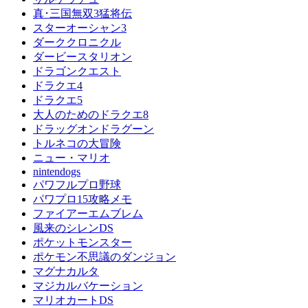
真･三国無双3猛将伝
スターオーシャン3
ダーククロニクル
ダービースタリオン
ドラゴンクエスト
ドラクエ4
ドラクエ5
大人のためのドラクエ8
ドラッグオンドラグーン
トルネコの大冒険
ニュー・マリオ
nintendogs
パワフルプロ野球
パワプロ15攻略メモ
ファイアーエムブレム
風来のシレンDS
ポケットモンスター
ポケモン不思議のダンジョン
マグナカルタ
マジカルバケーション
マリオカートDS