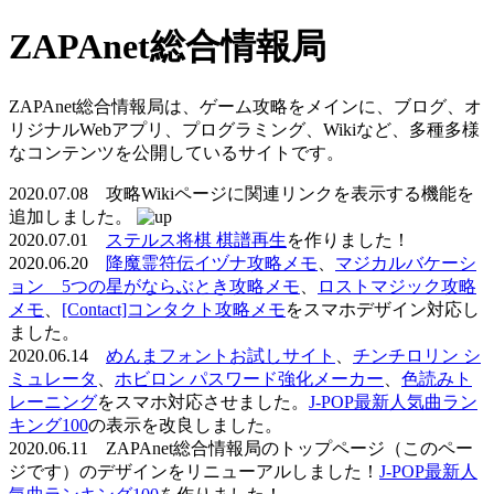
ZAPAnet総合情報局
ZAPAnet総合情報局は、ゲーム攻略をメインに、ブログ、オ
リジナルWebアプリ、プログラミング、Wikiなど、多種多様
なコンテンツを公開しているサイトです。
2020.07.08 攻略Wikiページに関連リンクを表示する機能を
追加しました。
2020.07.01
ステルス将棋 棋譜再生
を作りました！
2020.06.20
降魔霊符伝イヅナ攻略メモ
、
マジカルバケーシ
ョン 5つの星がならぶとき攻略メモ
、
ロストマジック攻略
メモ
、
[Contact]コンタクト攻略メモ
をスマホデザイン対応し
ました。
2020.06.14
めんまフォントお試しサイト
、
チンチロリン シ
ミュレータ
、
ホビロン パスワード強化メーカー
、
色読みト
レーニング
をスマホ対応させました。
J-POP最新人気曲ラン
キング100
の表示を改良しました。
2020.06.11 ZAPAnet総合情報局のトップページ（このペー
ジです）のデザインをリニューアルしました！
J-POP最新人