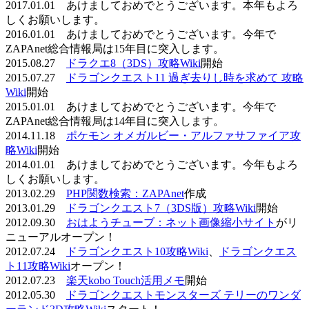
2017.01.01 あけましておめでとうございます。本年もよろ
しくお願いします。
2016.01.01 あけましておめでとうございます。今年で
ZAPAnet総合情報局は15年目に突入します。
2015.08.27
ドラクエ8（3DS）攻略Wiki
開始
2015.07.27
ドラゴンクエスト11 過ぎ去りし時を求めて 攻略
Wiki
開始
2015.01.01 あけましておめでとうございます。今年で
ZAPAnet総合情報局は14年目に突入します。
2014.11.18
ポケモン オメガルビー・アルファサファイア攻
略Wiki
開始
2014.01.01 あけましておめでとうございます。今年もよろ
しくお願いします。
2013.02.29
PHP関数検索：ZAPAnet
作成
2013.01.29
ドラゴンクエスト7（3DS版）攻略Wiki
開始
2012.09.30
おはようチューブ：ネット画像縮小サイト
がリ
ニューアルオープン！
2012.07.24
ドラゴンクエスト10攻略Wiki
、
ドラゴンクエス
ト11攻略Wiki
オープン！
2012.07.23
楽天kobo Touch活用メモ
開始
2012.05.30
ドラゴンクエストモンスターズ テリーのワンダ