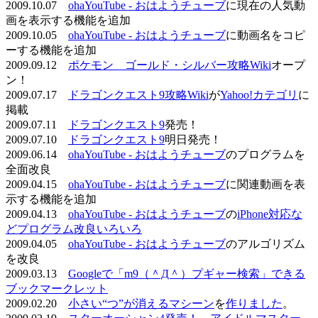
2009.10.07
ohaYouTube - おはようチューブ
に現在の人気動
画を表示する機能を追加
2009.10.05
ohaYouTube - おはようチューブ
に動画名をコピ
ーする機能を追加
2009.09.12
ポケモン ゴールド・シルバー攻略Wiki
オープ
ン！
2009.07.17
ドラゴンクエスト9攻略Wiki
が
Yahoo!カテゴリ
に
掲載
2009.07.11
ドラゴンクエスト9
発売！
2009.07.10
ドラゴンクエスト9
明日発売！
2009.06.14
ohaYouTube - おはようチューブ
のプログラムを
全面改良
2009.04.15
ohaYouTube - おはようチューブ
に関連動画を表
示する機能を追加
2009.04.13
ohaYouTube - おはようチューブ
の
iPhone対応な
どプログラム改良いろいろ
2009.04.05
ohaYouTube - おはようチューブ
のアルゴリズム
を改良
2009.03.13
Googleで「m9（＾Д＾）プギャー検索」できる
ブックマークレット
2009.02.20
小さい“つ”が消えるマシーン
を
作りました
。