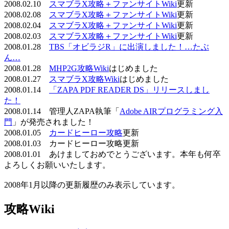
2008.02.10
スマブラX攻略＋ファンサイトWiki
更新
2008.02.08
スマブラX攻略＋ファンサイトWiki
更新
2008.02.04
スマブラX攻略＋ファンサイトWiki
更新
2008.02.03
スマブラX攻略＋ファンサイトWiki
更新
2008.01.28
TBS「オビラジR」に出演しました！…たぶ
ん…
2008.01.28
MHP2G攻略Wiki
はじめました
2008.01.27
スマブラX攻略Wiki
はじめました
2008.01.14
「ZAPA PDF READER DS」リリースしまし
た！
2008.01.14 管理人ZAPA執筆「
Adobe AIRプログラミング入
門
」が発売されました！
2008.01.05
カードヒーロー攻略
更新
2008.01.03 カードヒーロー攻略更新
2008.01.01 あけましておめでとうございます。本年も何卒
よろしくお願いいたします。
2008年1月以降の更新履歴のみ表示しています。
攻略Wiki