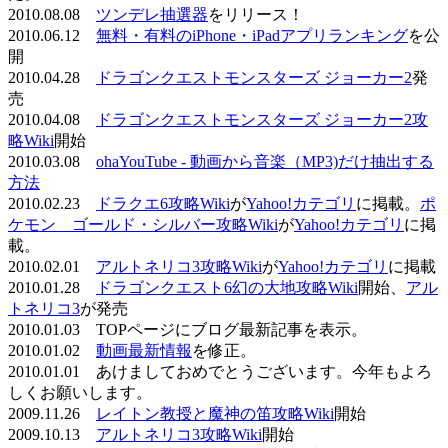
2010.08.08
ツンデレ抽選器
をリリース！
2010.06.12
無料・有料のiPhone・iPadアプリランキング
を公
開
2010.04.28
ドラゴンクエストモンスターズ ジョーカー2
発
売
2010.04.08
ドラゴンクエストモンスターズ ジョーカー2攻
略Wiki
開始
2010.03.08
ohaYouTube - 動画から音楽（MP3)だけ抽出する
方法
2010.02.23
ドラクエ6攻略Wiki
が
Yahoo!カテゴリ
に掲載。
ポ
ケモン ゴールド・シルバー攻略Wiki
が
Yahoo!カテゴリ
に掲
載。
2010.02.01
アルトネリコ3攻略Wiki
が
Yahoo!カテゴリ
に掲載
2010.01.28
ドラゴンクエスト6幻の大地攻略Wiki
開始、
アル
トネリコ3
が発売
2010.01.03 TOPページにブログ最新記事を表示。
2010.01.02
動画最新情報
を修正。
2010.01.01 あけましておめでとうございます。今年もよろ
しくお願いします。
2009.11.26
レイトン教授と魔神の笛攻略Wiki
開始
2009.10.13
アルトネリコ3攻略Wiki
開始