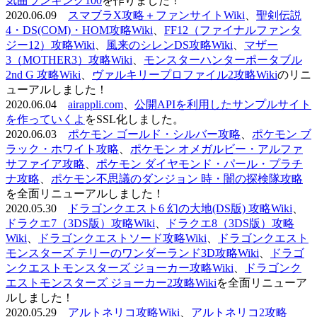
気曲ランキング100
を作りました！
2020.06.09
スマブラX攻略＋ファンサイトWiki
、
聖剣伝説
4・DS(COM)・HOM攻略Wiki
、
FF12（ファイナルファンタ
ジー12）攻略Wiki
、
風来のシレンDS攻略Wiki
、
マザー
3（MOTHER3）攻略Wiki
、
モンスターハンターポータブル
2nd G 攻略Wiki
、
ヴァルキリープロファイル2攻略Wiki
のリニ
ューアルしました！
2020.06.04
airappli.com
、
公開APIを利用したサンプルサイト
を作っていくよ
をSSL化しました。
2020.06.03
ポケモン ゴールド・シルバー攻略
、
ポケモン ブ
ラック・ホワイト攻略
、
ポケモン オメガルビー・アルファ
サファイア攻略
、
ポケモン ダイヤモンド・パール・プラチ
ナ攻略
、
ポケモン不思議のダンジョン 時・闇の探検隊攻略
を全面リニューアルしました！
2020.05.30
ドラゴンクエスト6 幻の大地(DS版) 攻略Wiki
、
ドラクエ7（3DS版）攻略Wiki
、
ドラクエ8（3DS版）攻略
Wiki
、
ドラゴンクエストソード攻略Wiki
、
ドラゴンクエスト
モンスターズ テリーのワンダーランド3D攻略Wiki
、
ドラゴ
ンクエストモンスターズ ジョーカー攻略Wiki
、
ドラゴンク
エストモンスターズ ジョーカー2攻略Wiki
を全面リニューア
ルしました！
2020.05.29
アルトネリコ攻略Wiki
、
アルトネリコ2攻略