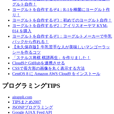
グルト自作！
ヨーグルトを自作するぞ4：R-1を種菌にヨーグルト作
り！
ヨーグルトを自作するぞ3：初めてのヨーグルト自作！
ヨーグルトを自作するぞ2：アイリスオーヤマ KYM-
014 を購入
ヨーグルトを自作するぞ1：ヨーグルトメーカーで牛乳
パックから作れる！
【永久保存版】牛乳苦手な人が美味しいマンゴーラッ
シーを作るコツ
「ステルス将棋 棋譜再生」を作りました！
Cloud9とGitHubを連携させる
CSSで長方形の画像を丸く表示する方法
CentOS 8 に Amazon AWS Cloud9 をインストール
プログラミングTIPS
airappli.com
TIPSまとめ2007
JSONPプログラミング
Google AJAX Feed API