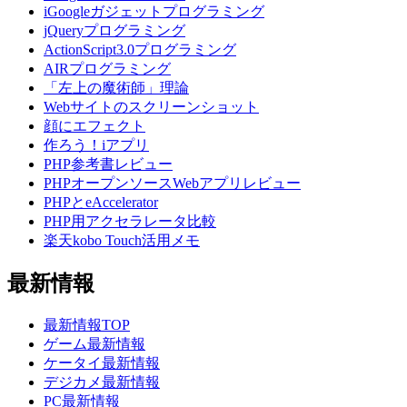
iGoogleガジェットプログラミング
jQueryプログラミング
ActionScript3.0プログラミング
AIRプログラミング
「左上の魔術師」理論
Webサイトのスクリーンショット
顔にエフェクト
作ろう！iアプリ
PHP参考書レビュー
PHPオープンソースWebアプリレビュー
PHPとeAccelerator
PHP用アクセラレータ比較
楽天kobo Touch活用メモ
最新情報
最新情報TOP
ゲーム最新情報
ケータイ最新情報
デジカメ最新情報
PC最新情報