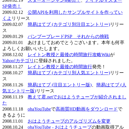
2009.02.19
スターオーシャン4発売！
、
アイドルマスター
SP発売！
2009.02.12
公開APIを利用したサンプルサイトを作ってい
くよ
リリース
2009.02.07
簡易はてブ (カテゴリ別注目エントリー)
リリー
ス
2009.01.29
バンブーブレードPSP それからの挑戦
2009.01.01 あけましておめでとうございます。本年も何卒
よろしくお願いいたします。
2008.12.02
レイトン教授と最後の時間旅行攻略Wiki
が
Yahoo!カテゴリ
に登録されました。
2008.11.27
レイトン教授と最後の時間旅行
発売！
2008.10.27
簡易はてブ (カテゴリ別人気エントリー)
リリー
ス
2008.11.26
簡易はてブ (注目エントリー版)
、
簡易はてブ (人
気エントリー版)
リリース
2008.11.19
教えて君.netでおはようチューブが紹介されまし
た
2008.11.18
ohaYouTube
で
高画質HD動画をダウンロード
で
きるように
2008.11.01
おはようチューブのアルゴリズムを変更
2008.10.24
ohaYouTube - おはようチューブ
の動画取得アル