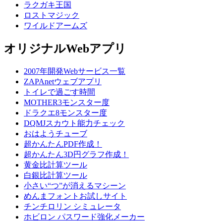
ラクガキ王国
ロストマジック
ワイルドアームズ
オリジナルWebアプリ
2007年開発Webサービス一覧
ZAPAnetウェブアプリ
トイレで過ごす時間
MOTHER3モンスター度
ドラクエ8モンスター度
DQMJスカウト能力チェック
おはようチューブ
超かんたんPDF作成！
超かんたん3D円グラフ作成！
黄金比計算ツール
白銀比計算ツール
小さい“つ”が消えるマシーン
めんまフォントお試しサイト
チンチロリン シミュレータ
ホビロン パスワード強化メーカー