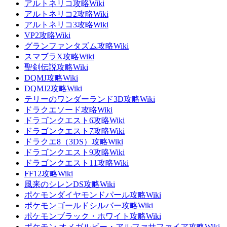
アルトネリコ攻略Wiki
アルトネリコ2攻略Wiki
アルトネリコ3攻略Wiki
VP2攻略Wiki
グランファンタズム攻略Wiki
スマブラX攻略Wiki
聖剣伝説攻略Wiki
DQMJ攻略Wiki
DQMJ2攻略Wiki
テリーのワンダーランド3D攻略Wiki
ドラクエソード攻略Wiki
ドラゴンクエスト6攻略Wiki
ドラゴンクエスト7攻略Wiki
ドラクエ8（3DS）攻略Wiki
ドラゴンクエスト9攻略Wiki
ドラゴンクエスト11攻略Wiki
FF12攻略Wiki
風来のシレンDS攻略Wiki
ポケモンダイヤモンドパール攻略Wiki
ポケモンゴールドシルバー攻略Wiki
ポケモンブラック・ホワイト攻略Wiki
ポケモン オメガルビー・アルファサファイア攻略Wiki