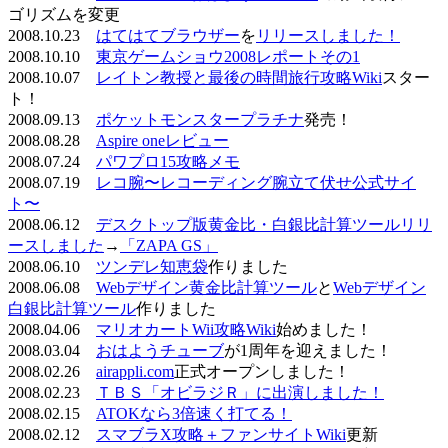
ゴリズムを変更
2008.10.23
はてはてブラウザー
を
リリースしました！
2008.10.10
東京ゲームショウ2008レポートその1
2008.10.07
レイトン教授と最後の時間旅行攻略Wiki
スター
ト！
2008.09.13
ポケットモンスタープラチナ
発売！
2008.08.28
Aspire oneレビュー
2008.07.24
パワプロ15攻略メモ
2008.07.19
レコ腕〜レコーディング腕立て伏せ公式サイ
ト〜
2008.06.12
デスクトップ版黄金比・白銀比計算ツールリリ
ースしました
→
「ZAPA GS」
2008.06.10
ツンデレ知恵袋
作りました
2008.06.08
Webデザイン黄金比計算ツール
と
Webデザイン
白銀比計算ツール
作りました
2008.04.06
マリオカートWii攻略Wiki
始めました！
2008.03.04
おはようチューブ
が1周年を迎えました！
2008.02.26
airappli.com
正式オープンしました！
2008.02.23
ＴＢＳ「オビラジＲ」に出演しました！
2008.02.15
ATOKなら3倍速く打てる！
2008.02.12
スマブラX攻略＋ファンサイトWiki
更新