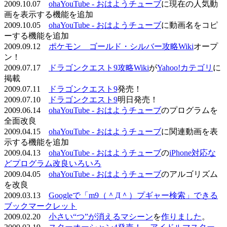
2009.10.07
ohaYouTube - おはようチューブ
に現在の人気動
画を表示する機能を追加
2009.10.05
ohaYouTube - おはようチューブ
に動画名をコピ
ーする機能を追加
2009.09.12
ポケモン ゴールド・シルバー攻略Wiki
オープ
ン！
2009.07.17
ドラゴンクエスト9攻略Wiki
が
Yahoo!カテゴリ
に
掲載
2009.07.11
ドラゴンクエスト9
発売！
2009.07.10
ドラゴンクエスト9
明日発売！
2009.06.14
ohaYouTube - おはようチューブ
のプログラムを
全面改良
2009.04.15
ohaYouTube - おはようチューブ
に関連動画を表
示する機能を追加
2009.04.13
ohaYouTube - おはようチューブ
の
iPhone対応な
どプログラム改良いろいろ
2009.04.05
ohaYouTube - おはようチューブ
のアルゴリズム
を改良
2009.03.13
Googleで「m9（＾Д＾）プギャー検索」できる
ブックマークレット
2009.02.20
小さい“つ”が消えるマシーン
を
作りました
。