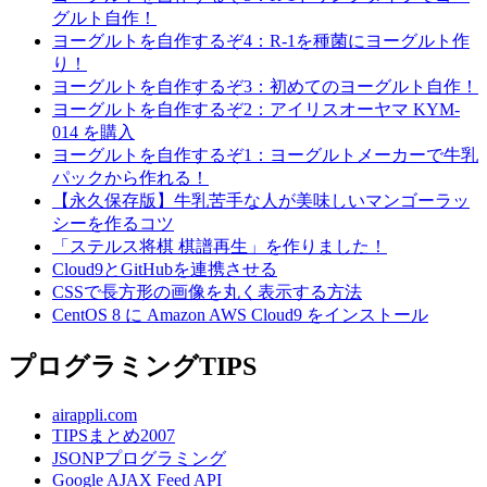
グルト自作！
ヨーグルトを自作するぞ4：R-1を種菌にヨーグルト作
り！
ヨーグルトを自作するぞ3：初めてのヨーグルト自作！
ヨーグルトを自作するぞ2：アイリスオーヤマ KYM-
014 を購入
ヨーグルトを自作するぞ1：ヨーグルトメーカーで牛乳
パックから作れる！
【永久保存版】牛乳苦手な人が美味しいマンゴーラッ
シーを作るコツ
「ステルス将棋 棋譜再生」を作りました！
Cloud9とGitHubを連携させる
CSSで長方形の画像を丸く表示する方法
CentOS 8 に Amazon AWS Cloud9 をインストール
プログラミングTIPS
airappli.com
TIPSまとめ2007
JSONPプログラミング
Google AJAX Feed API