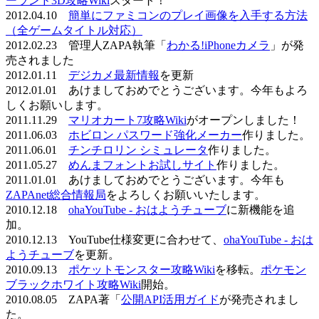
ーランド3D攻略Wiki
スタート！
2012.04.10
簡単にファミコンのプレイ画像を入手する方法
（全ゲームタイトル対応）
2012.02.23 管理人ZAPA執筆「
わかる!iPhoneカメラ
」が発
売されました
2012.01.11
デジカメ最新情報
を更新
2012.01.01 あけましておめでとうございます。今年もよろ
しくお願いします。
2011.11.29
マリオカート7攻略Wiki
がオープンしました！
2011.06.03
ホビロン パスワード強化メーカー
作りました。
2011.06.01
チンチロリン シミュレータ
作りました。
2011.05.27
めんまフォントお試しサイト
作りました。
2011.01.01 あけましておめでとうございます。今年も
ZAPAnet総合情報局
をよろしくお願いいたします。
2010.12.18
ohaYouTube - おはようチューブ
に新機能を追
加。
2010.12.13 YouTube仕様変更に合わせて、
ohaYouTube - おは
ようチューブ
を更新。
2010.09.13
ポケットモンスター攻略Wiki
を移転。
ポケモン
ブラックホワイト攻略Wiki
開始。
2010.08.05 ZAPA著「
公開API活用ガイド
が発売されまし
た。