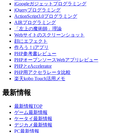
iGoogleガジェットプログラミング
jQueryプログラミング
ActionScript3.0プログラミング
AIRプログラミング
「左上の魔術師」理論
Webサイトのスクリーンショット
顔にエフェクト
作ろう！iアプリ
PHP参考書レビュー
PHPオープンソースWebアプリレビュー
PHPとeAccelerator
PHP用アクセラレータ比較
楽天kobo Touch活用メモ
最新情報
最新情報TOP
ゲーム最新情報
ケータイ最新情報
デジカメ最新情報
PC最新情報