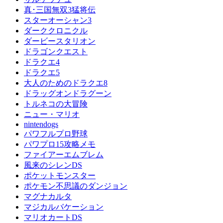
真･三国無双3猛将伝
スターオーシャン3
ダーククロニクル
ダービースタリオン
ドラゴンクエスト
ドラクエ4
ドラクエ5
大人のためのドラクエ8
ドラッグオンドラグーン
トルネコの大冒険
ニュー・マリオ
nintendogs
パワフルプロ野球
パワプロ15攻略メモ
ファイアーエムブレム
風来のシレンDS
ポケットモンスター
ポケモン不思議のダンジョン
マグナカルタ
マジカルバケーション
マリオカートDS