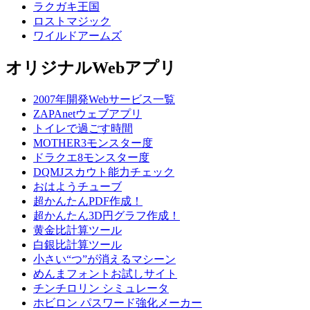
ラクガキ王国
ロストマジック
ワイルドアームズ
オリジナルWebアプリ
2007年開発Webサービス一覧
ZAPAnetウェブアプリ
トイレで過ごす時間
MOTHER3モンスター度
ドラクエ8モンスター度
DQMJスカウト能力チェック
おはようチューブ
超かんたんPDF作成！
超かんたん3D円グラフ作成！
黄金比計算ツール
白銀比計算ツール
小さい“つ”が消えるマシーン
めんまフォントお試しサイト
チンチロリン シミュレータ
ホビロン パスワード強化メーカー