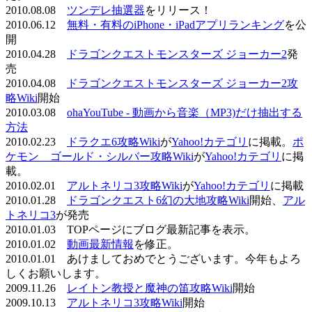
2010.08.08
ツンデレ抽選器
をリリース！
2010.06.12
無料・有料のiPhone・iPadアプリランキング
を公
開
2010.04.28
ドラゴンクエストモンスターズ ジョーカー2
発
売
2010.04.08
ドラゴンクエストモンスターズ ジョーカー2攻
略Wiki
開始
2010.03.08
ohaYouTube - 動画から音楽（MP3)だけ抽出する
方法
2010.02.23
ドラクエ6攻略Wiki
が
Yahoo!カテゴリ
に掲載。
ポ
ケモン ゴールド・シルバー攻略Wiki
が
Yahoo!カテゴリ
に掲
載。
2010.02.01
アルトネリコ3攻略Wiki
が
Yahoo!カテゴリ
に掲載
2010.01.28
ドラゴンクエスト6幻の大地攻略Wiki
開始、
アル
トネリコ3
が発売
2010.01.03 TOPページにブログ最新記事を表示。
2010.01.02
動画最新情報
を修正。
2010.01.01 あけましておめでとうございます。今年もよろ
しくお願いします。
2009.11.26
レイトン教授と魔神の笛攻略Wiki
開始
2009.10.13
アルトネリコ3攻略Wiki
開始