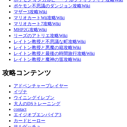
ポケモン不思議のダンジョン攻略Wiki
マザー3攻略Wiki
マリオカートWii攻略Wiki
マリオカート7攻略Wiki
MHP2G攻略Wiki
リーズのアトリエ攻略Wiki
レイトン教授と不思議な町攻略Wiki
レイトン教授と悪魔の箱攻略Wiki
レイトン教授と最後の時間旅行攻略Wiki
レイトン教授と魔神の笛攻略Wiki
攻略コンテンツ
アドベンチャープレイヤー
イヅナ
ウイニングイレブン
大人のDSトレーニング
contact
エイジオブエンパイア3
カードヒーロー
サルゲッチュ