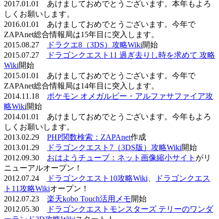
2017.01.01 あけましておめでとうございます。本年もよろ
しくお願いします。
2016.01.01 あけましておめでとうございます。今年で
ZAPAnet総合情報局は15年目に突入します。
2015.08.27
ドラクエ8（3DS）攻略Wiki
開始
2015.07.27
ドラゴンクエスト11 過ぎ去りし時を求めて 攻略
Wiki
開始
2015.01.01 あけましておめでとうございます。今年で
ZAPAnet総合情報局は14年目に突入します。
2014.11.18
ポケモン オメガルビー・アルファサファイア攻
略Wiki
開始
2014.01.01 あけましておめでとうございます。今年もよろ
しくお願いします。
2013.02.29
PHP関数検索：ZAPAnet
作成
2013.01.29
ドラゴンクエスト7（3DS版）攻略Wiki
開始
2012.09.30
おはようチューブ：ネット画像縮小サイト
がリ
ニューアルオープン！
2012.07.24
ドラゴンクエスト10攻略Wiki
、
ドラゴンクエス
ト11攻略Wiki
オープン！
2012.07.23
楽天kobo Touch活用メモ
開始
2012.05.30
ドラゴンクエストモンスターズ テリーのワンダ