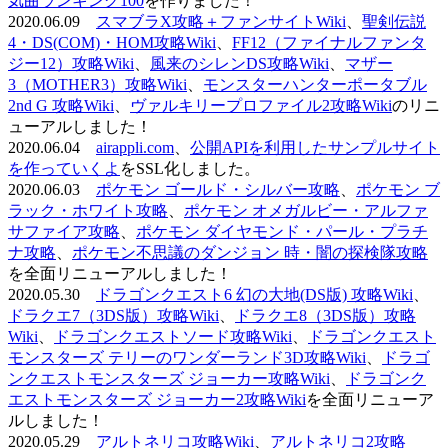
気曲ランキング100
を作りました！
2020.06.09
スマブラX攻略＋ファンサイトWiki
、
聖剣伝説
4・DS(COM)・HOM攻略Wiki
、
FF12（ファイナルファンタ
ジー12）攻略Wiki
、
風来のシレンDS攻略Wiki
、
マザー
3（MOTHER3）攻略Wiki
、
モンスターハンターポータブル
2nd G 攻略Wiki
、
ヴァルキリープロファイル2攻略Wiki
のリニ
ューアルしました！
2020.06.04
airappli.com
、
公開APIを利用したサンプルサイト
を作っていくよ
をSSL化しました。
2020.06.03
ポケモン ゴールド・シルバー攻略
、
ポケモン ブ
ラック・ホワイト攻略
、
ポケモン オメガルビー・アルファ
サファイア攻略
、
ポケモン ダイヤモンド・パール・プラチ
ナ攻略
、
ポケモン不思議のダンジョン 時・闇の探検隊攻略
を全面リニューアルしました！
2020.05.30
ドラゴンクエスト6 幻の大地(DS版) 攻略Wiki
、
ドラクエ7（3DS版）攻略Wiki
、
ドラクエ8（3DS版）攻略
Wiki
、
ドラゴンクエストソード攻略Wiki
、
ドラゴンクエスト
モンスターズ テリーのワンダーランド3D攻略Wiki
、
ドラゴ
ンクエストモンスターズ ジョーカー攻略Wiki
、
ドラゴンク
エストモンスターズ ジョーカー2攻略Wiki
を全面リニューア
ルしました！
2020.05.29
アルトネリコ攻略Wiki
、
アルトネリコ2攻略