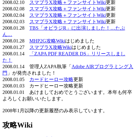
2008.02.10
スマブラX攻略＋ファンサイトWiki
更新
2008.02.08
スマブラX攻略＋ファンサイトWiki
更新
2008.02.04
スマブラX攻略＋ファンサイトWiki
更新
2008.02.03
スマブラX攻略＋ファンサイトWiki
更新
2008.01.28
TBS「オビラジR」に出演しました！…たぶ
ん…
2008.01.28
MHP2G攻略Wiki
はじめました
2008.01.27
スマブラX攻略Wiki
はじめました
2008.01.14
「ZAPA PDF READER DS」リリースしまし
た！
2008.01.14 管理人ZAPA執筆「
Adobe AIRプログラミング入
門
」が発売されました！
2008.01.05
カードヒーロー攻略
更新
2008.01.03 カードヒーロー攻略更新
2008.01.01 あけましておめでとうございます。本年も何卒
よろしくお願いいたします。
2008年1月以降の更新履歴のみ表示しています。
攻略Wiki