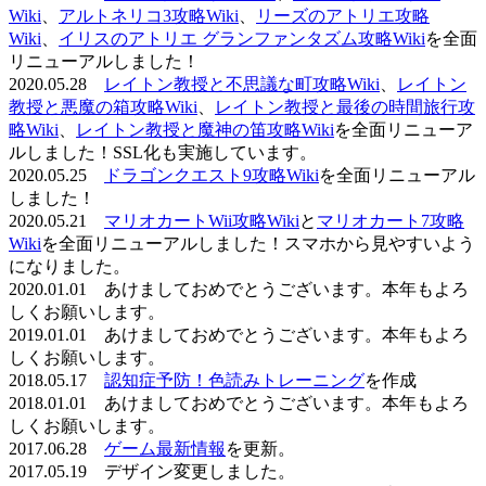
Wiki
、
アルトネリコ3攻略Wiki
、
リーズのアトリエ攻略
Wiki
、
イリスのアトリエ グランファンタズム攻略Wiki
を全面
リニューアルしました！
2020.05.28
レイトン教授と不思議な町攻略Wiki
、
レイトン
教授と悪魔の箱攻略Wiki
、
レイトン教授と最後の時間旅行攻
略Wiki
、
レイトン教授と魔神の笛攻略Wiki
を全面リニューア
ルしました！SSL化も実施しています。
2020.05.25
ドラゴンクエスト9攻略Wiki
を全面リニューアル
しました！
2020.05.21
マリオカートWii攻略Wiki
と
マリオカート7攻略
Wiki
を全面リニューアルしました！スマホから見やすいよう
になりました。
2020.01.01 あけましておめでとうございます。本年もよろ
しくお願いします。
2019.01.01 あけましておめでとうございます。本年もよろ
しくお願いします。
2018.05.17
認知症予防！色読みトレーニング
を作成
2018.01.01 あけましておめでとうございます。本年もよろ
しくお願いします。
2017.06.28
ゲーム最新情報
を更新。
2017.05.19 デザイン変更しました。