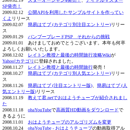
2009.02.19
スターオーシャン4発売！
、
アイドルマスター
SP発売！
2009.02.12
公開APIを利用したサンプルサイトを作ってい
くよ
リリース
2009.02.07
簡易はてブ (カテゴリ別注目エントリー)
リリー
ス
2009.01.29
バンブーブレードPSP それからの挑戦
2009.01.01 あけましておめでとうございます。本年も何卒
よろしくお願いいたします。
2008.12.02
レイトン教授と最後の時間旅行攻略Wiki
が
Yahoo!カテゴリ
に登録されました。
2008.11.27
レイトン教授と最後の時間旅行
発売！
2008.10.27
簡易はてブ (カテゴリ別人気エントリー)
リリー
ス
2008.11.26
簡易はてブ (注目エントリー版)
、
簡易はてブ (人
気エントリー版)
リリース
2008.11.19
教えて君.netでおはようチューブが紹介されまし
た
2008.11.18
ohaYouTube
で
高画質HD動画をダウンロード
で
きるように
2008.11.01
おはようチューブのアルゴリズムを変更
2008.10.24
ohaYouTube - おはようチューブ
の動画取得アル