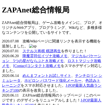
ZAPAnet総合情報局
ZAPAnet総合情報局は、ゲーム攻略をメインに、ブログ、オ
リジナルWebアプリ、プログラミング、Wikiなど、多種多様
なコンテンツを公開しているサイトです。
2020.07.08 攻略Wikiページに関連リンクを表示する機能を
追加しました。
2020.07.01
ステルス将棋 棋譜再生
を作りました！
2020.06.20
降魔霊符伝イヅナ攻略メモ
、
マジカルバケーシ
ョン 5つの星がならぶとき攻略メモ
、
ロストマジック攻略
メモ
、
[Contact]コンタクト攻略メモ
をスマホデザイン対応し
ました。
2020.06.14
めんまフォントお試しサイト
、
チンチロリン シ
ミュレータ
、
ホビロン パスワード強化メーカー
、
色読みト
レーニング
をスマホ対応させました。
J-POP最新人気曲ラン
キング100
の表示を改良しました。
2020.06.11 ZAPAnet総合情報局のトップページ（このペー
ジです）のデザインをリニューアルしました！
J-POP最新人