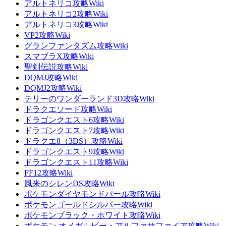
アルトネリコ攻略Wiki
アルトネリコ2攻略Wiki
アルトネリコ3攻略Wiki
VP2攻略Wiki
グランファンタズム攻略Wiki
スマブラX攻略Wiki
聖剣伝説攻略Wiki
DQMJ攻略Wiki
DQMJ2攻略Wiki
テリーのワンダーランド3D攻略Wiki
ドラクエソード攻略Wiki
ドラゴンクエスト6攻略Wiki
ドラゴンクエスト7攻略Wiki
ドラクエ8（3DS）攻略Wiki
ドラゴンクエスト9攻略Wiki
ドラゴンクエスト11攻略Wiki
FF12攻略Wiki
風来のシレンDS攻略Wiki
ポケモンダイヤモンドパール攻略Wiki
ポケモンゴールドシルバー攻略Wiki
ポケモンブラック・ホワイト攻略Wiki
ポケモン オメガルビー・アルファサファイア攻略Wiki