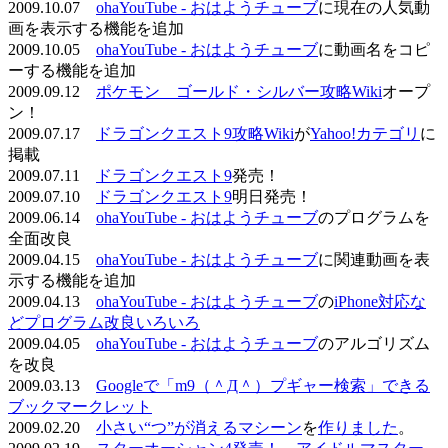
2009.10.07
ohaYouTube - おはようチューブ
に現在の人気動
画を表示する機能を追加
2009.10.05
ohaYouTube - おはようチューブ
に動画名をコピ
ーする機能を追加
2009.09.12
ポケモン ゴールド・シルバー攻略Wiki
オープ
ン！
2009.07.17
ドラゴンクエスト9攻略Wiki
が
Yahoo!カテゴリ
に
掲載
2009.07.11
ドラゴンクエスト9
発売！
2009.07.10
ドラゴンクエスト9
明日発売！
2009.06.14
ohaYouTube - おはようチューブ
のプログラムを
全面改良
2009.04.15
ohaYouTube - おはようチューブ
に関連動画を表
示する機能を追加
2009.04.13
ohaYouTube - おはようチューブ
の
iPhone対応な
どプログラム改良いろいろ
2009.04.05
ohaYouTube - おはようチューブ
のアルゴリズム
を改良
2009.03.13
Googleで「m9（＾Д＾）プギャー検索」できる
ブックマークレット
2009.02.20
小さい“つ”が消えるマシーン
を
作りました
。