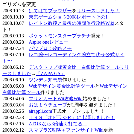
ゴリズムを変更
2008.10.23
はてはてブラウザー
を
リリースしました！
2008.10.10
東京ゲームショウ2008レポートその1
2008.10.07
レイトン教授と最後の時間旅行攻略Wiki
スター
ト！
2008.09.13
ポケットモンスタープラチナ
発売！
2008.08.28
Aspire oneレビュー
2008.07.24
パワプロ15攻略メモ
2008.07.19
レコ腕〜レコーディング腕立て伏せ公式サイ
ト〜
2008.06.12
デスクトップ版黄金比・白銀比計算ツールリリ
ースしました
→
「ZAPA GS」
2008.06.10
ツンデレ知恵袋
作りました
2008.06.08
Webデザイン黄金比計算ツール
と
Webデザイン
白銀比計算ツール
作りました
2008.04.06
マリオカートWii攻略Wiki
始めました！
2008.03.04
おはようチューブ
が1周年を迎えました！
2008.02.26
airappli.com
正式オープンしました！
2008.02.23
ＴＢＳ「オビラジＲ」に出演しました！
2008.02.15
ATOKなら3倍速く打てる！
2008.02.12
スマブラX攻略＋ファンサイトWiki
更新