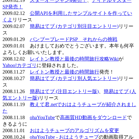
2009.02.19
スターオーシャン4発売！
、
アイドルマスター
SP発売！
2009.02.12
公開APIを利用したサンプルサイトを作ってい
くよ
リリース
2009.02.07
簡易はてブ (カテゴリ別注目エントリー)
リリー
ス
2009.01.29
バンブーブレードPSP それからの挑戦
2009.01.01 あけましておめでとうございます。本年も何卒
よろしくお願いいたします。
2008.12.02
レイトン教授と最後の時間旅行攻略Wiki
が
Yahoo!カテゴリ
に登録されました。
2008.11.27
レイトン教授と最後の時間旅行
発売！
2008.10.27
簡易はてブ (カテゴリ別人気エントリー)
リリー
ス
2008.11.26
簡易はてブ (注目エントリー版)
、
簡易はてブ (人
気エントリー版)
リリース
2008.11.19
教えて君.netでおはようチューブが紹介されまし
た
2008.11.18
ohaYouTube
で
高画質HD動画をダウンロード
で
きるように
2008.11.01
おはようチューブのアルゴリズムを変更
2008.10.24
ohaYouTube - おはようチューブ
の動画取得アル