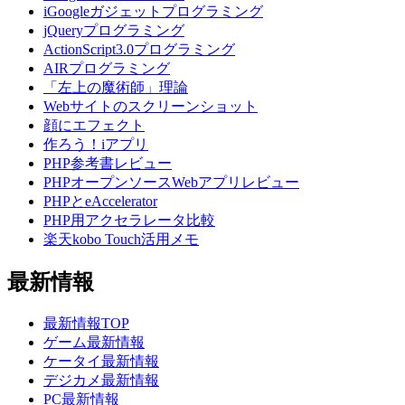
iGoogleガジェットプログラミング
jQueryプログラミング
ActionScript3.0プログラミング
AIRプログラミング
「左上の魔術師」理論
Webサイトのスクリーンショット
顔にエフェクト
作ろう！iアプリ
PHP参考書レビュー
PHPオープンソースWebアプリレビュー
PHPとeAccelerator
PHP用アクセラレータ比較
楽天kobo Touch活用メモ
最新情報
最新情報TOP
ゲーム最新情報
ケータイ最新情報
デジカメ最新情報
PC最新情報