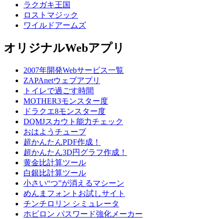
ラクガキ王国
ロストマジック
ワイルドアームズ
オリジナルWebアプリ
2007年開発Webサービス一覧
ZAPAnetウェブアプリ
トイレで過ごす時間
MOTHER3モンスター度
ドラクエ8モンスター度
DQMJスカウト能力チェック
おはようチューブ
超かんたんPDF作成！
超かんたん3D円グラフ作成！
黄金比計算ツール
白銀比計算ツール
小さい“つ”が消えるマシーン
めんまフォントお試しサイト
チンチロリン シミュレータ
ホビロン パスワード強化メーカー