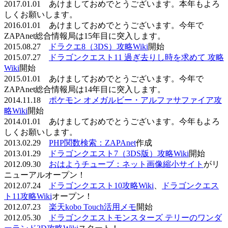
2017.01.01 あけましておめでとうございます。本年もよろ
しくお願いします。
2016.01.01 あけましておめでとうございます。今年で
ZAPAnet総合情報局は15年目に突入します。
2015.08.27
ドラクエ8（3DS）攻略Wiki
開始
2015.07.27
ドラゴンクエスト11 過ぎ去りし時を求めて 攻略
Wiki
開始
2015.01.01 あけましておめでとうございます。今年で
ZAPAnet総合情報局は14年目に突入します。
2014.11.18
ポケモン オメガルビー・アルファサファイア攻
略Wiki
開始
2014.01.01 あけましておめでとうございます。今年もよろ
しくお願いします。
2013.02.29
PHP関数検索：ZAPAnet
作成
2013.01.29
ドラゴンクエスト7（3DS版）攻略Wiki
開始
2012.09.30
おはようチューブ：ネット画像縮小サイト
がリ
ニューアルオープン！
2012.07.24
ドラゴンクエスト10攻略Wiki
、
ドラゴンクエス
ト11攻略Wiki
オープン！
2012.07.23
楽天kobo Touch活用メモ
開始
2012.05.30
ドラゴンクエストモンスターズ テリーのワンダ