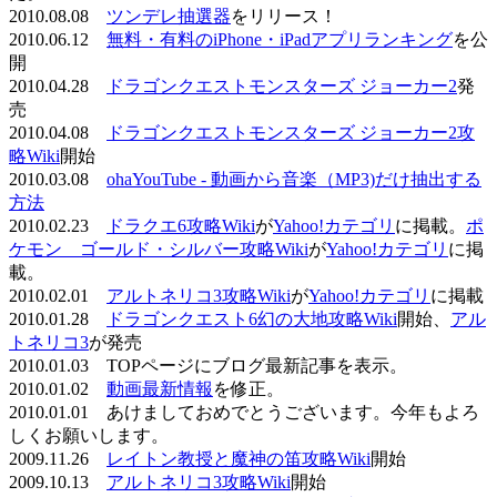
2010.08.08
ツンデレ抽選器
をリリース！
2010.06.12
無料・有料のiPhone・iPadアプリランキング
を公
開
2010.04.28
ドラゴンクエストモンスターズ ジョーカー2
発
売
2010.04.08
ドラゴンクエストモンスターズ ジョーカー2攻
略Wiki
開始
2010.03.08
ohaYouTube - 動画から音楽（MP3)だけ抽出する
方法
2010.02.23
ドラクエ6攻略Wiki
が
Yahoo!カテゴリ
に掲載。
ポ
ケモン ゴールド・シルバー攻略Wiki
が
Yahoo!カテゴリ
に掲
載。
2010.02.01
アルトネリコ3攻略Wiki
が
Yahoo!カテゴリ
に掲載
2010.01.28
ドラゴンクエスト6幻の大地攻略Wiki
開始、
アル
トネリコ3
が発売
2010.01.03 TOPページにブログ最新記事を表示。
2010.01.02
動画最新情報
を修正。
2010.01.01 あけましておめでとうございます。今年もよろ
しくお願いします。
2009.11.26
レイトン教授と魔神の笛攻略Wiki
開始
2009.10.13
アルトネリコ3攻略Wiki
開始