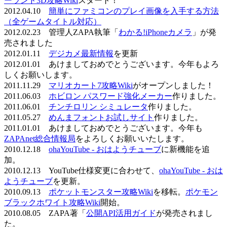
ーランド3D攻略Wiki
スタート！
2012.04.10
簡単にファミコンのプレイ画像を入手する方法
（全ゲームタイトル対応）
2012.02.23 管理人ZAPA執筆「
わかる!iPhoneカメラ
」が発
売されました
2012.01.11
デジカメ最新情報
を更新
2012.01.01 あけましておめでとうございます。今年もよろ
しくお願いします。
2011.11.29
マリオカート7攻略Wiki
がオープンしました！
2011.06.03
ホビロン パスワード強化メーカー
作りました。
2011.06.01
チンチロリン シミュレータ
作りました。
2011.05.27
めんまフォントお試しサイト
作りました。
2011.01.01 あけましておめでとうございます。今年も
ZAPAnet総合情報局
をよろしくお願いいたします。
2010.12.18
ohaYouTube - おはようチューブ
に新機能を追
加。
2010.12.13 YouTube仕様変更に合わせて、
ohaYouTube - おは
ようチューブ
を更新。
2010.09.13
ポケットモンスター攻略Wiki
を移転。
ポケモン
ブラックホワイト攻略Wiki
開始。
2010.08.05 ZAPA著「
公開API活用ガイド
が発売されまし
た。