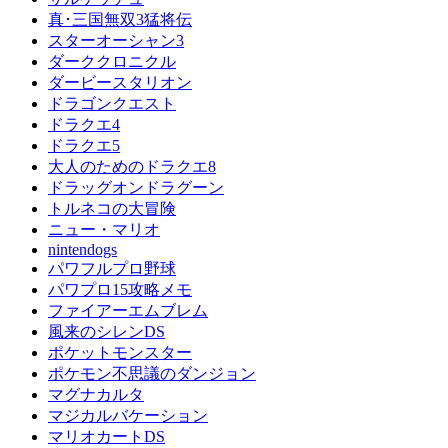
真･三国無双3猛将伝
スターオーシャン3
ダーククロニクル
ダービースタリオン
ドラゴンクエスト
ドラクエ4
ドラクエ5
大人のためのドラクエ8
ドラッグオンドラグーン
トルネコの大冒険
ニュー・マリオ
nintendogs
パワフルプロ野球
パワプロ15攻略メモ
ファイアーエムブレム
風来のシレンDS
ポケットモンスター
ポケモン不思議のダンジョン
マグナカルタ
マジカルバケーション
マリオカートDS