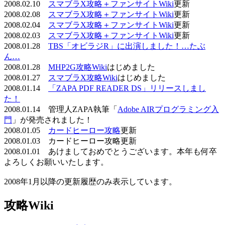
2008.02.10
スマブラX攻略＋ファンサイトWiki
更新
2008.02.08
スマブラX攻略＋ファンサイトWiki
更新
2008.02.04
スマブラX攻略＋ファンサイトWiki
更新
2008.02.03
スマブラX攻略＋ファンサイトWiki
更新
2008.01.28
TBS「オビラジR」に出演しました！…たぶ
ん…
2008.01.28
MHP2G攻略Wiki
はじめました
2008.01.27
スマブラX攻略Wiki
はじめました
2008.01.14
「ZAPA PDF READER DS」リリースしまし
た！
2008.01.14 管理人ZAPA執筆「
Adobe AIRプログラミング入
門
」が発売されました！
2008.01.05
カードヒーロー攻略
更新
2008.01.03 カードヒーロー攻略更新
2008.01.01 あけましておめでとうございます。本年も何卒
よろしくお願いいたします。
2008年1月以降の更新履歴のみ表示しています。
攻略Wiki