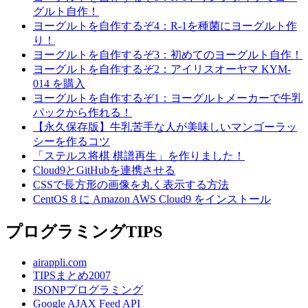
グルト自作！
ヨーグルトを自作するぞ4：R-1を種菌にヨーグルト作
り！
ヨーグルトを自作するぞ3：初めてのヨーグルト自作！
ヨーグルトを自作するぞ2：アイリスオーヤマ KYM-
014 を購入
ヨーグルトを自作するぞ1：ヨーグルトメーカーで牛乳
パックから作れる！
【永久保存版】牛乳苦手な人が美味しいマンゴーラッ
シーを作るコツ
「ステルス将棋 棋譜再生」を作りました！
Cloud9とGitHubを連携させる
CSSで長方形の画像を丸く表示する方法
CentOS 8 に Amazon AWS Cloud9 をインストール
プログラミングTIPS
airappli.com
TIPSまとめ2007
JSONPプログラミング
Google AJAX Feed API