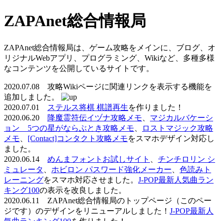
ZAPAnet総合情報局
ZAPAnet総合情報局は、ゲーム攻略をメインに、ブログ、オ
リジナルWebアプリ、プログラミング、Wikiなど、多種多様
なコンテンツを公開しているサイトです。
2020.07.08 攻略Wikiページに関連リンクを表示する機能を
追加しました。
2020.07.01
ステルス将棋 棋譜再生
を作りました！
2020.06.20
降魔霊符伝イヅナ攻略メモ
、
マジカルバケーシ
ョン 5つの星がならぶとき攻略メモ
、
ロストマジック攻略
メモ
、
[Contact]コンタクト攻略メモ
をスマホデザイン対応し
ました。
2020.06.14
めんまフォントお試しサイト
、
チンチロリン シ
ミュレータ
、
ホビロン パスワード強化メーカー
、
色読みト
レーニング
をスマホ対応させました。
J-POP最新人気曲ラン
キング100
の表示を改良しました。
2020.06.11 ZAPAnet総合情報局のトップページ（このペー
ジです）のデザインをリニューアルしました！
J-POP最新人