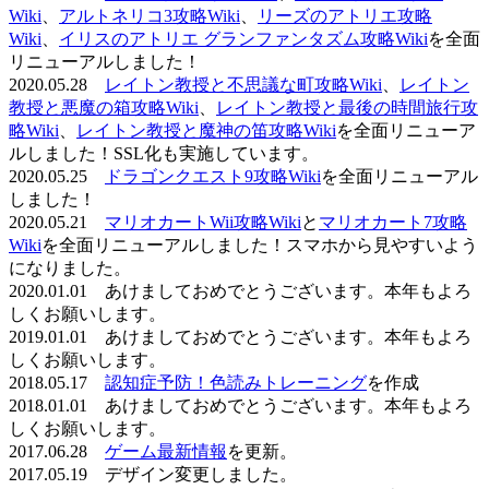
Wiki
、
アルトネリコ3攻略Wiki
、
リーズのアトリエ攻略
Wiki
、
イリスのアトリエ グランファンタズム攻略Wiki
を全面
リニューアルしました！
2020.05.28
レイトン教授と不思議な町攻略Wiki
、
レイトン
教授と悪魔の箱攻略Wiki
、
レイトン教授と最後の時間旅行攻
略Wiki
、
レイトン教授と魔神の笛攻略Wiki
を全面リニューア
ルしました！SSL化も実施しています。
2020.05.25
ドラゴンクエスト9攻略Wiki
を全面リニューアル
しました！
2020.05.21
マリオカートWii攻略Wiki
と
マリオカート7攻略
Wiki
を全面リニューアルしました！スマホから見やすいよう
になりました。
2020.01.01 あけましておめでとうございます。本年もよろ
しくお願いします。
2019.01.01 あけましておめでとうございます。本年もよろ
しくお願いします。
2018.05.17
認知症予防！色読みトレーニング
を作成
2018.01.01 あけましておめでとうございます。本年もよろ
しくお願いします。
2017.06.28
ゲーム最新情報
を更新。
2017.05.19 デザイン変更しました。