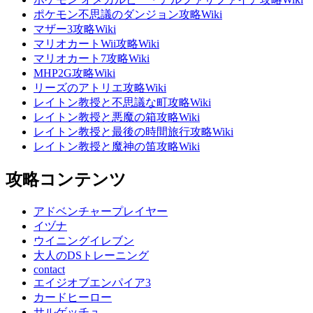
ポケモン不思議のダンジョン攻略Wiki
マザー3攻略Wiki
マリオカートWii攻略Wiki
マリオカート7攻略Wiki
MHP2G攻略Wiki
リーズのアトリエ攻略Wiki
レイトン教授と不思議な町攻略Wiki
レイトン教授と悪魔の箱攻略Wiki
レイトン教授と最後の時間旅行攻略Wiki
レイトン教授と魔神の笛攻略Wiki
攻略コンテンツ
アドベンチャープレイヤー
イヅナ
ウイニングイレブン
大人のDSトレーニング
contact
エイジオブエンパイア3
カードヒーロー
サルゲッチュ