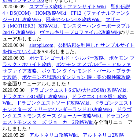
気曲ランキング100
を作りました！
2020.06.09
スマブラX攻略＋ファンサイトWiki
、
聖剣伝説
4・DS(COM)・HOM攻略Wiki
、
FF12（ファイナルファンタ
ジー12）攻略Wiki
、
風来のシレンDS攻略Wiki
、
マザー
3（MOTHER3）攻略Wiki
、
モンスターハンターポータブル
2nd G 攻略Wiki
、
ヴァルキリープロファイル2攻略Wiki
のリニ
ューアルしました！
2020.06.04
airappli.com
、
公開APIを利用したサンプルサイト
を作っていくよ
をSSL化しました。
2020.06.03
ポケモン ゴールド・シルバー攻略
、
ポケモン ブ
ラック・ホワイト攻略
、
ポケモン オメガルビー・アルファ
サファイア攻略
、
ポケモン ダイヤモンド・パール・プラチ
ナ攻略
、
ポケモン不思議のダンジョン 時・闇の探検隊攻略
を全面リニューアルしました！
2020.05.30
ドラゴンクエスト6 幻の大地(DS版) 攻略Wiki
、
ドラクエ7（3DS版）攻略Wiki
、
ドラクエ8（3DS版）攻略
Wiki
、
ドラゴンクエストソード攻略Wiki
、
ドラゴンクエスト
モンスターズ テリーのワンダーランド3D攻略Wiki
、
ドラゴ
ンクエストモンスターズ ジョーカー攻略Wiki
、
ドラゴンク
エストモンスターズ ジョーカー2攻略Wiki
を全面リニューア
ルしました！
2020.05.29
アルトネリコ攻略Wiki
、
アルトネリコ2攻略