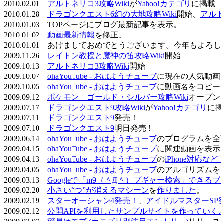
2010.02.01
アルトネリコ3攻略Wiki
が
Yahoo!カテゴリ
に掲載
2010.01.28
ドラゴンクエスト6幻の大地攻略Wiki
開始、
アル
2010.01.03 TOPページにブログ最新記事を表示。
2010.01.02
動画最新情報
を修正。
2010.01.01 あけましておめでとうございます。今年もよ
2009.11.26
レイトン教授と魔神の笛攻略Wiki
開始
2009.10.13
アルトネリコ3攻略Wiki
開始
2009.10.07
ohaYouTube - おはようチューブ
に現在の人気動画
2009.10.05
ohaYouTube - おはようチューブ
に動画名をコピー
2009.09.12
ポケモン ゴールド・シルバー攻略Wiki
オープン
2009.07.17
ドラゴンクエスト9攻略Wiki
が
Yahoo!カテゴリ
に
2009.07.11
ドラゴンクエスト9
発売！
2009.07.10
ドラゴンクエスト9
明日発売！
2009.06.14
ohaYouTube - おはようチューブ
のプログラムを全
2009.04.15
ohaYouTube - おはようチューブ
に関連動画を表示
2009.04.13
ohaYouTube - おはようチューブ
の
iPhone対応
2009.04.05
ohaYouTube - おはようチューブ
のアルゴリズムを
2009.03.13
Googleで「m9（＾Д＾）プギャー検索」できる
2009.02.20
小さい“つ”が消えるマシーン
を
作りました
。
2009.02.19
スターオーシャン4発売！
、
アイドルマスターSP
2009.02.12
公開APIを利用したサンプルサイトを作っていく