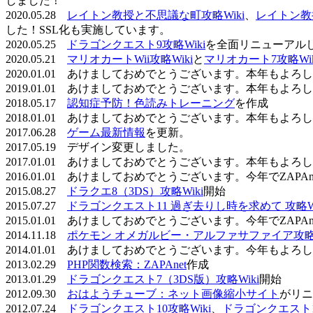
しました！
2020.05.28
レイトン教授と不思議な町攻略Wiki
、
レイトン教
した！SSL化も実施しています。
2020.05.25
ドラゴンクエスト9攻略Wiki
を全面リニューアル
2020.05.21
マリオカートWii攻略Wiki
と
マリオカート7攻略Wik
2020.01.01 あけましておめでとうございます。本年もよ
2019.01.01 あけましておめでとうございます。本年もよ
2018.05.17
認知症予防！色読みトレーニング
を作成
2018.01.01 あけましておめでとうございます。本年もよ
2017.06.28
ゲーム最新情報
を更新。
2017.05.19 デザイン変更しました。
2017.01.01 あけましておめでとうございます。本年もよ
2016.01.01 あけましておめでとうございます。今年でZAP
2015.08.27
ドラクエ8（3DS）攻略Wiki
開始
2015.07.27
ドラゴンクエスト11 過ぎ去りし時を求めて 攻略Wi
2015.01.01 あけましておめでとうございます。今年でZAP
2014.11.18
ポケモン オメガルビー・アルファサファイア攻略W
2014.01.01 あけましておめでとうございます。今年もよ
2013.02.29
PHP関数検索：ZAPAnet
作成
2013.01.29
ドラゴンクエスト7（3DS版）攻略Wiki
開始
2012.09.30
おはようチューブ：ネット画像縮小サイト
がリニ
2012.07.24
ドラゴンクエスト10攻略Wiki
、
ドラゴンクエスト11