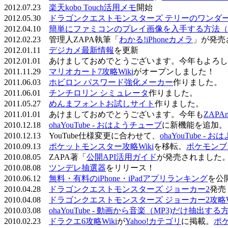
2012.07.23
楽天kobo Touch活用メモ
開始
2012.05.30
ドラゴンクエストモンスターズ テリーのワンダーラ
2012.04.10
簡単にファミコンのプレイ画像を入手する方法（
2012.02.23 管理人ZAPA執筆「
わかる!iPhoneカメラ
」が発売
2012.01.11
デジカメ最新情報
を更新
2012.01.01 あけましておめでとうございます。今年もよ
2011.11.29
マリオカート7攻略Wiki
がオープンしました！
2011.06.03
ホビロン パスワード強化メーカー
作りました。
2011.06.01
チンチロリン シミュレータ
作りました。
2011.05.27
めんまフォントお試しサイト
作りました。
2011.01.01 あけましておめでとうございます。今年も
ZAPA
2010.12.18
ohaYouTube - おはようチューブ
に新機能を追加。
2010.12.13 YouTube仕様変更に合わせて、
ohaYouTube -
2010.09.13
ポケットモンスター攻略Wiki
を移転。
ポケモンブ
2010.08.05 ZAPA著「
公開API活用ガイド
が発売されました
2010.08.08
ツンデレ抽選器
をリリース！
2010.06.12
無料・有料のiPhone・iPadアプリランキング
を公
2010.04.28
ドラゴンクエストモンスターズ ジョーカー2
発売
2010.04.08
ドラゴンクエストモンスターズ ジョーカー2攻略Wi
2010.03.08
ohaYouTube - 動画から音楽（MP3)だけ抽出する
2010.02.23
ドラクエ6攻略Wiki
が
Yahoo!カテゴリ
に掲載。
ポ