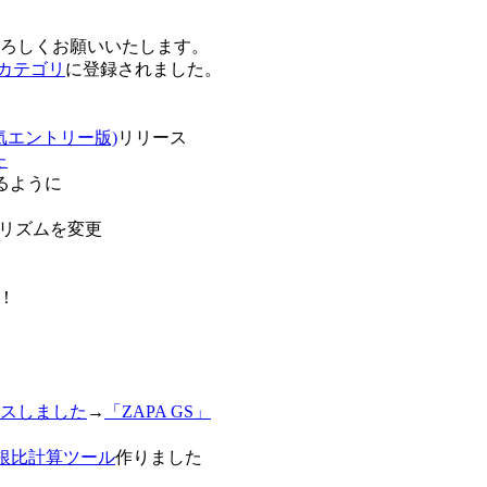
卒よろしくお願いいたします。
o!カテゴリ
に登録されました。
気エントリー版)
リリース
た
るように
リズムを変更
！
スしました
→
「ZAPA GS」
白銀比計算ツール
作りました