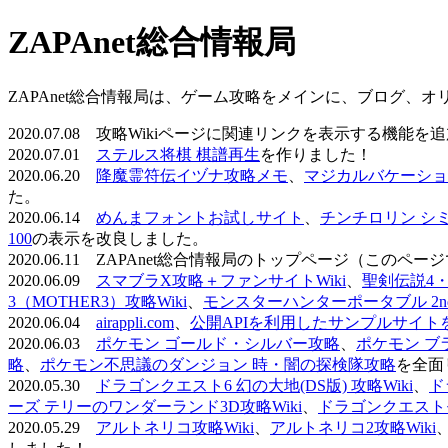
ZAPAnet総合情報局
ZAPAnet総合情報局は、ゲーム攻略をメインに、ブログ、
2020.07.08 攻略Wikiページに関連リンクを表示する機能
2020.07.01
ステルス将棋 棋譜再生
を作りました！
2020.06.20
降魔霊符伝イヅナ攻略メモ
、
マジカルバケーショ
た。
2020.06.14
めんまフォントお試しサイト
、
チンチロリン シ
100
の表示を改良しました。
2020.06.11 ZAPAnet総合情報局のトップページ（こ
2020.06.09
スマブラX攻略＋ファンサイトWiki
、
聖剣伝説4・D
3（MOTHER3）攻略Wiki
、
モンスターハンターポータブル 2nd 
2020.06.04
airappli.com
、
公開APIを利用したサンプルサイト
2020.06.03
ポケモン ゴールド・シルバー攻略
、
ポケモン ブ
略
、
ポケモン不思議のダンジョン 時・闇の探検隊攻略
を全面
2020.05.30
ドラゴンクエスト6 幻の大地(DS版) 攻略Wiki
、
ド
ーズ テリーのワンダーランド3D攻略Wiki
、
ドラゴンクエストモ
2020.05.29
アルトネリコ攻略Wiki
、
アルトネリコ2攻略Wiki