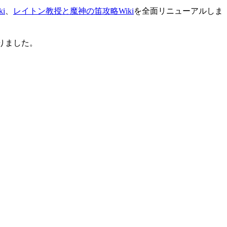
i
、
レイトン教授と魔神の笛攻略Wiki
を全面リニューアルしま
りました。