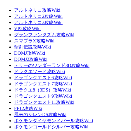
アルトネリコ攻略Wiki
アルトネリコ2攻略Wiki
アルトネリコ3攻略Wiki
VP2攻略Wiki
グランファンタズム攻略Wiki
スマブラX攻略Wiki
聖剣伝説攻略Wiki
DQMJ攻略Wiki
DQMJ2攻略Wiki
テリーのワンダーランド3D攻略Wiki
ドラクエソード攻略Wiki
ドラゴンクエスト6攻略Wiki
ドラゴンクエスト7攻略Wiki
ドラクエ8（3DS）攻略Wiki
ドラゴンクエスト9攻略Wiki
ドラゴンクエスト11攻略Wiki
FF12攻略Wiki
風来のシレンDS攻略Wiki
ポケモンダイヤモンドパール攻略Wiki
ポケモンゴールドシルバー攻略Wiki