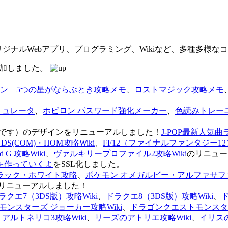
オリジナルWebアプリ、プログラミング、Wikiなど、多種多様
を追加しました。
ン 5つの星がならぶとき攻略メモ
、
ロストマジック攻略メモ
ミュレータ
、
ホビロン パスワード強化メーカー
、
色読みトレー
のページです）のデザインをリニューアルしました！
J-POP最新人気曲
S(COM)・HOM攻略Wiki
、
FF12（ファイナルファンタジー12）
G 攻略Wiki
、
ヴァルキリープロファイル2攻略Wiki
のリニュー
を作っていくよ
をSSL化しました。
ラック・ホワイト攻略
、
ポケモン オメガルビー・アルファサフ
リニューアルしました！
ラクエ7（3DS版）攻略Wiki
、
ドラクエ8（3DS版）攻略Wiki
、
ンスターズ ジョーカー攻略Wiki
、
ドラゴンクエストモンスター
、
アルトネリコ3攻略Wiki
、
リーズのアトリエ攻略Wiki
、
イリス