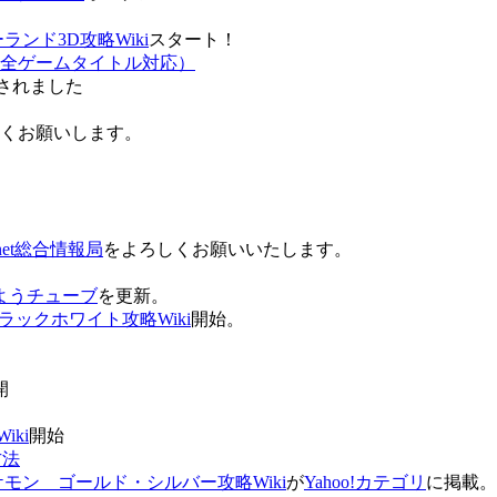
ンド3D攻略Wiki
スタート！
全ゲームタイトル対応）
されました
ろしくお願いします。
net総合情報局
をよろしくお願いいたします。
 おはようチューブ
を更新。
ラックホワイト攻略Wiki
開始。
。
開
ki
開始
方法
ケモン ゴールド・シルバー攻略Wiki
が
Yahoo!カテゴリ
に掲載。