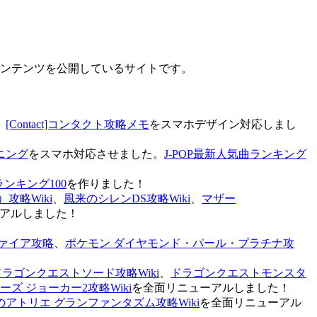
なコンテンツを公開しているサイトです。
、
[Contact]コンタクト攻略メモ
をスマホデザイン対応しまし
ニング
をスマホ対応させました。
J-POP最新人気曲ランキング
ランキング100
を作りました！
攻略Wiki
、
風来のシレンDS攻略Wiki
、
マザー
アルしました！
ァイア攻略
、
ポケモン ダイヤモンド・パール・プラチナ攻
ドラゴンクエストソード攻略Wiki
、
ドラゴンクエストモンスタ
ズ ジョーカー2攻略Wiki
を全面リニューアルしました！
のアトリエ グランファンタズム攻略Wiki
を全面リニューアル