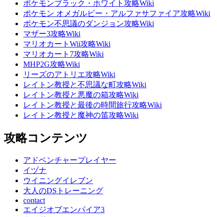
ポケモンブラック・ホワイト攻略Wiki
ポケモン オメガルビー・アルファサファイア攻略Wiki
ポケモン不思議のダンジョン攻略Wiki
マザー3攻略Wiki
マリオカートWii攻略Wiki
マリオカート7攻略Wiki
MHP2G攻略Wiki
リーズのアトリエ攻略Wiki
レイトン教授と不思議な町攻略Wiki
レイトン教授と悪魔の箱攻略Wiki
レイトン教授と最後の時間旅行攻略Wiki
レイトン教授と魔神の笛攻略Wiki
攻略コンテンツ
アドベンチャープレイヤー
イヅナ
ウイニングイレブン
大人のDSトレーニング
contact
エイジオブエンパイア3