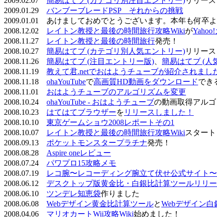
2009.02.07
簡易はてブ (カテゴリ別注目エントリー)
リリース
2009.01.29
バンブーブレードPSP それからの挑戦
2009.01.01 あけましておめでとうございます。本年も何
2008.12.02
レイトン教授と最後の時間旅行攻略Wiki
が
Yaho
2008.11.27
レイトン教授と最後の時間旅行
発売！
2008.10.27
簡易はてブ (カテゴリ別人気エントリー)
リリース
2008.11.26
簡易はてブ (注目エントリー版)
、
簡易はてブ (人
2008.11.19
教えて君.netでおはようチューブが紹介されまし
2008.11.18
ohaYouTube
で
高画質HD動画をダウンロード
でき
2008.11.01
おはようチューブのアルゴリズムを変更
2008.10.24
ohaYouTube - おはようチューブ
の動画取得アルゴ
2008.10.23
はてはてブラウザー
を
リリースしました！
2008.10.10
東京ゲームショウ2008レポートその1
2008.10.07
レイトン教授と最後の時間旅行攻略Wiki
スタート
2008.09.13
ポケットモンスタープラチナ
発売！
2008.08.28
Aspire oneレビュー
2008.07.24
パワプロ15攻略メモ
2008.07.19
レコ腕〜レコーディング腕立て伏せ公式サイト〜
2008.06.12
デスクトップ版黄金比・白銀比計算ツールリリー
2008.06.10
ツンデレ知恵袋
作りました
2008.06.08
Webデザイン黄金比計算ツール
と
Webデザイン
2008.04.06
マリオカートWii攻略Wiki
始めました！