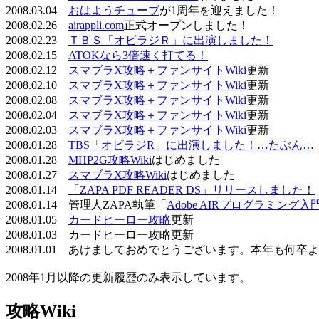
2008.03.04
おはようチューブ
が1周年を迎えました！
2008.02.26
airappli.com
正式オープンしました！
2008.02.23
ＴＢＳ「オビラジＲ」に出演しました！
2008.02.15
ATOKなら3倍速く打てる！
2008.02.12
スマブラX攻略＋ファンサイトWiki
更新
2008.02.10
スマブラX攻略＋ファンサイトWiki
更新
2008.02.08
スマブラX攻略＋ファンサイトWiki
更新
2008.02.04
スマブラX攻略＋ファンサイトWiki
更新
2008.02.03
スマブラX攻略＋ファンサイトWiki
更新
2008.01.28
TBS「オビラジR」に出演しました！…たぶん…
2008.01.28
MHP2G攻略Wiki
はじめました
2008.01.27
スマブラX攻略Wiki
はじめました
2008.01.14
「ZAPA PDF READER DS」リリースしました！
2008.01.14 管理人ZAPA執筆「
Adobe AIRプログラミング入
2008.01.05
カードヒーロー攻略
更新
2008.01.03 カードヒーロー攻略更新
2008.01.01 あけましておめでとうございます。本年も何
2008年1月以降の更新履歴のみ表示しています。
攻略Wiki