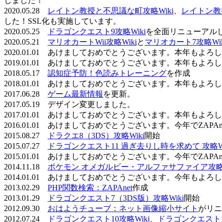
しました！
2020.05.28
レイトン教授と不思議な町攻略Wiki
、
レイトン教
した！SSL化も実施しています。
2020.05.25
ドラゴンクエスト9攻略Wiki
を全面リニューアル
2020.05.21
マリオカートWii攻略Wiki
と
マリオカート7攻略Wik
2020.01.01 あけましておめでとうございます。本年もよ
2019.01.01 あけましておめでとうございます。本年もよ
2018.05.17
認知症予防！色読みトレーニング
を作成
2018.01.01 あけましておめでとうございます。本年もよ
2017.06.28
ゲーム最新情報
を更新。
2017.05.19 デザイン変更しました。
2017.01.01 あけましておめでとうございます。本年もよ
2016.01.01 あけましておめでとうございます。今年でZAP
2015.08.27
ドラクエ8（3DS）攻略Wiki
開始
2015.07.27
ドラゴンクエスト11 過ぎ去りし時を求めて 攻略Wi
2015.01.01 あけましておめでとうございます。今年でZAP
2014.11.18
ポケモン オメガルビー・アルファサファイア攻略W
2014.01.01 あけましておめでとうございます。今年もよ
2013.02.29
PHP関数検索：ZAPAnet
作成
2013.01.29
ドラゴンクエスト7（3DS版）攻略Wiki
開始
2012.09.30
おはようチューブ：ネット画像縮小サイト
がリニ
2012.07.24
ドラゴンクエスト10攻略Wiki
、
ドラゴンクエスト11