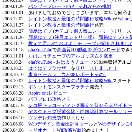
2009.02.07
簡易はてブ (カテゴリ別注目エントリー)
リリース
2009.01.29
バンブーブレードPSP それからの挑戦
2009.01.01 あけましておめでとうございます。本年も何
2008.12.02
レイトン教授と最後の時間旅行攻略Wiki
が
Yaho
2008.11.27
レイトン教授と最後の時間旅行
発売！
2008.10.27
簡易はてブ (カテゴリ別人気エントリー)
リリース
2008.11.26
簡易はてブ (注目エントリー版)
、
簡易はてブ (人
2008.11.19
教えて君.netでおはようチューブが紹介されまし
2008.11.18
ohaYouTube
で
高画質HD動画をダウンロード
でき
2008.11.01
おはようチューブのアルゴリズムを変更
2008.10.24
ohaYouTube - おはようチューブ
の動画取得アルゴ
2008.10.23
はてはてブラウザー
を
リリースしました！
2008.10.10
東京ゲームショウ2008レポートその1
2008.10.07
レイトン教授と最後の時間旅行攻略Wiki
スタート
2008.09.13
ポケットモンスタープラチナ
発売！
2008.08.28
Aspire oneレビュー
2008.07.24
パワプロ15攻略メモ
2008.07.19
レコ腕〜レコーディング腕立て伏せ公式サイト〜
2008.06.12
デスクトップ版黄金比・白銀比計算ツールリリー
2008.06.10
ツンデレ知恵袋
作りました
2008.06.08
Webデザイン黄金比計算ツール
と
Webデザイン
2008.04.06
マリオカートWii攻略Wiki
始めました！