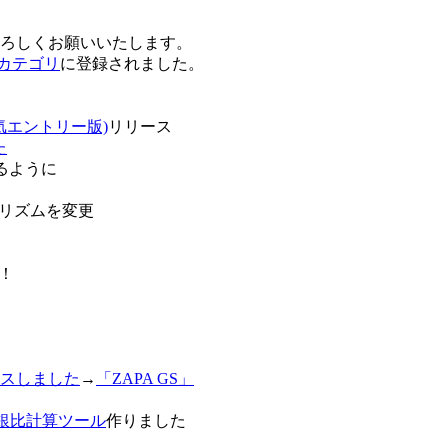
卒よろしくお願いいたします。
o!カテゴリ
に登録されました。
気エントリー版)
リリース
た
るように
リズムを変更
！
スしました
→
「ZAPA GS」
白銀比計算ツール
作りました