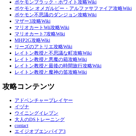
ポケモンブラック・ホワイト攻略Wiki
ポケモン オメガルビー・アルファサファイア攻略Wiki
ポケモン不思議のダンジョン攻略Wiki
マザー3攻略Wiki
マリオカートWii攻略Wiki
マリオカート7攻略Wiki
MHP2G攻略Wiki
リーズのアトリエ攻略Wiki
レイトン教授と不思議な町攻略Wiki
レイトン教授と悪魔の箱攻略Wiki
レイトン教授と最後の時間旅行攻略Wiki
レイトン教授と魔神の笛攻略Wiki
攻略コンテンツ
アドベンチャープレイヤー
イヅナ
ウイニングイレブン
大人のDSトレーニング
contact
エイジオブエンパイア3