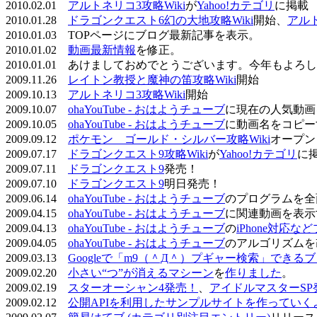
2010.02.01
アルトネリコ3攻略Wiki
が
Yahoo!カテゴリ
に掲載
2010.01.28
ドラゴンクエスト6幻の大地攻略Wiki
開始、
アル
2010.01.03 TOPページにブログ最新記事を表示。
2010.01.02
動画最新情報
を修正。
2010.01.01 あけましておめでとうございます。今年もよ
2009.11.26
レイトン教授と魔神の笛攻略Wiki
開始
2009.10.13
アルトネリコ3攻略Wiki
開始
2009.10.07
ohaYouTube - おはようチューブ
に現在の人気動画
2009.10.05
ohaYouTube - おはようチューブ
に動画名をコピー
2009.09.12
ポケモン ゴールド・シルバー攻略Wiki
オープン
2009.07.17
ドラゴンクエスト9攻略Wiki
が
Yahoo!カテゴリ
に
2009.07.11
ドラゴンクエスト9
発売！
2009.07.10
ドラゴンクエスト9
明日発売！
2009.06.14
ohaYouTube - おはようチューブ
のプログラムを全
2009.04.15
ohaYouTube - おはようチューブ
に関連動画を表示
2009.04.13
ohaYouTube - おはようチューブ
の
iPhone対応
2009.04.05
ohaYouTube - おはようチューブ
のアルゴリズムを
2009.03.13
Googleで「m9（＾Д＾）プギャー検索」できる
2009.02.20
小さい“つ”が消えるマシーン
を
作りました
。
2009.02.19
スターオーシャン4発売！
、
アイドルマスターSP
2009.02.12
公開APIを利用したサンプルサイトを作っていく