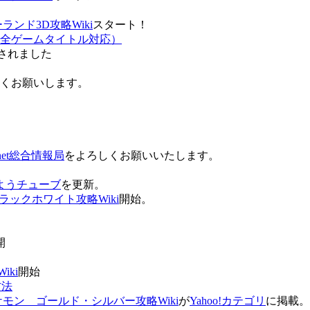
ンド3D攻略Wiki
スタート！
全ゲームタイトル対応）
されました
ろしくお願いします。
net総合情報局
をよろしくお願いいたします。
 おはようチューブ
を更新。
ラックホワイト攻略Wiki
開始。
。
開
ki
開始
方法
ケモン ゴールド・シルバー攻略Wiki
が
Yahoo!カテゴリ
に掲載。