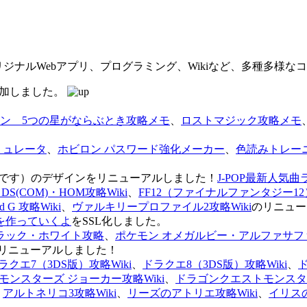
オリジナルWebアプリ、プログラミング、Wikiなど、多種多様
を追加しました。
ン 5つの星がならぶとき攻略メモ
、
ロストマジック攻略メモ
ミュレータ
、
ホビロン パスワード強化メーカー
、
色読みトレー
のページです）のデザインをリニューアルしました！
J-POP最新人気曲
S(COM)・HOM攻略Wiki
、
FF12（ファイナルファンタジー12）
G 攻略Wiki
、
ヴァルキリープロファイル2攻略Wiki
のリニュー
を作っていくよ
をSSL化しました。
ラック・ホワイト攻略
、
ポケモン オメガルビー・アルファサフ
リニューアルしました！
ラクエ7（3DS版）攻略Wiki
、
ドラクエ8（3DS版）攻略Wiki
、
ンスターズ ジョーカー攻略Wiki
、
ドラゴンクエストモンスター
、
アルトネリコ3攻略Wiki
、
リーズのアトリエ攻略Wiki
、
イリス