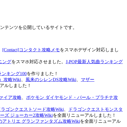
なコンテンツを公開しているサイトです。
、
[Contact]コンタクト攻略メモ
をスマホデザイン対応しまし
ニング
をスマホ対応させました。
J-POP最新人気曲ランキング
ランキング100
を作りました！
攻略Wiki
、
風来のシレンDS攻略Wiki
、
マザー
アルしました！
ァイア攻略
、
ポケモン ダイヤモンド・パール・プラチナ攻
ドラゴンクエストソード攻略Wiki
、
ドラゴンクエストモンスタ
ズ ジョーカー2攻略Wiki
を全面リニューアルしました！
のアトリエ グランファンタズム攻略Wiki
を全面リニューアル