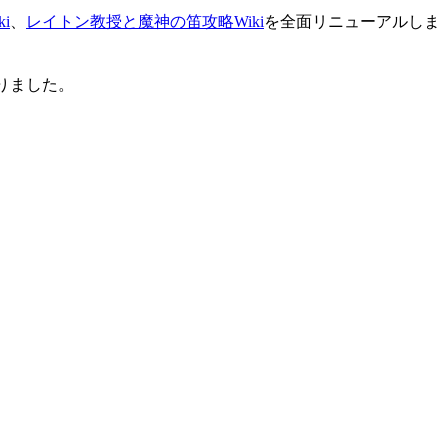
i
、
レイトン教授と魔神の笛攻略Wiki
を全面リニューアルしま
りました。