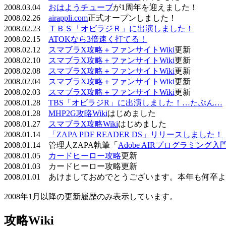
2008.03.04
おはようチューブ
が1周年を迎えました！
2008.02.26
airappli.com
正式オープンしました！
2008.02.23
ＴＢＳ「オビラジＲ」に出演しました！
2008.02.15
ATOKなら3倍速く打てる！
2008.02.12
スマブラX攻略＋ファンサイトWiki
更新
2008.02.10
スマブラX攻略＋ファンサイトWiki
更新
2008.02.08
スマブラX攻略＋ファンサイトWiki
更新
2008.02.04
スマブラX攻略＋ファンサイトWiki
更新
2008.02.03
スマブラX攻略＋ファンサイトWiki
更新
2008.01.28
TBS「オビラジR」に出演しました！…たぶん…
2008.01.28
MHP2G攻略Wiki
はじめました
2008.01.27
スマブラX攻略Wiki
はじめました
2008.01.14
「ZAPA PDF READER DS」リリースしました！
2008.01.14 管理人ZAPA執筆「
Adobe AIRプログラミング入
2008.01.05
カードヒーロー攻略
更新
2008.01.03 カードヒーロー攻略更新
2008.01.01 あけましておめでとうございます。本年も何
2008年1月以降の更新履歴のみ表示しています。
攻略Wiki