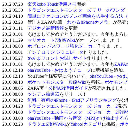
2012.07.23
楽天kobo Touch活用メモ
開始
2012.05.30
ドラゴンクエストモンスターズ テリーのワンダーラ
2012.04.10
簡単にファミコンのプレイ画像を入手する方法（
2012.02.23 管理人ZAPA執筆「
わかる!iPhoneカメラ
」が発売
2012.01.11
デジカメ最新情報
を更新
2012.01.01 あけましておめでとうございます。今年もよ
2011.11.29
マリオカート7攻略Wiki
がオープンしました！
2011.06.03
ホビロン パスワード強化メーカー
作りました。
2011.06.01
チンチロリン シミュレータ
作りました。
2011.05.27
めんまフォントお試しサイト
作りました。
2011.01.01 あけましておめでとうございます。今年も
ZAPA
2010.12.18
ohaYouTube - おはようチューブ
に新機能を追加。
2010.12.13 YouTube仕様変更に合わせて、
ohaYouTube -
2010.09.13
ポケットモンスター攻略Wiki
を移転。
ポケモンブ
2010.08.05 ZAPA著「
公開API活用ガイド
が発売されました
2010.08.08
ツンデレ抽選器
をリリース！
2010.06.12
無料・有料のiPhone・iPadアプリランキング
を公
2010.04.28
ドラゴンクエストモンスターズ ジョーカー2
発売
2010.04.08
ドラゴンクエストモンスターズ ジョーカー2攻略Wi
2010.03.08
ohaYouTube - 動画から音楽（MP3)だけ抽出する
2010.02.23
ドラクエ6攻略Wiki
が
Yahoo!カテゴリ
に掲載。
ポ