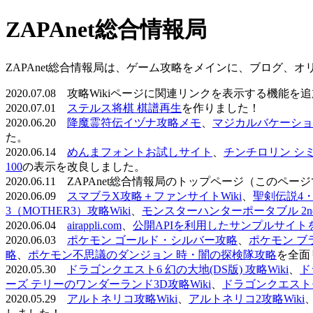
ZAPAnet総合情報局
ZAPAnet総合情報局は、ゲーム攻略をメインに、ブログ、
2020.07.08 攻略Wikiページに関連リンクを表示する機能
2020.07.01
ステルス将棋 棋譜再生
を作りました！
2020.06.20
降魔霊符伝イヅナ攻略メモ
、
マジカルバケーショ
た。
2020.06.14
めんまフォントお試しサイト
、
チンチロリン シ
100
の表示を改良しました。
2020.06.11 ZAPAnet総合情報局のトップページ（こ
2020.06.09
スマブラX攻略＋ファンサイトWiki
、
聖剣伝説4・D
3（MOTHER3）攻略Wiki
、
モンスターハンターポータブル 2nd 
2020.06.04
airappli.com
、
公開APIを利用したサンプルサイト
2020.06.03
ポケモン ゴールド・シルバー攻略
、
ポケモン ブ
略
、
ポケモン不思議のダンジョン 時・闇の探検隊攻略
を全面
2020.05.30
ドラゴンクエスト6 幻の大地(DS版) 攻略Wiki
、
ド
ーズ テリーのワンダーランド3D攻略Wiki
、
ドラゴンクエストモ
2020.05.29
アルトネリコ攻略Wiki
、
アルトネリコ2攻略Wiki