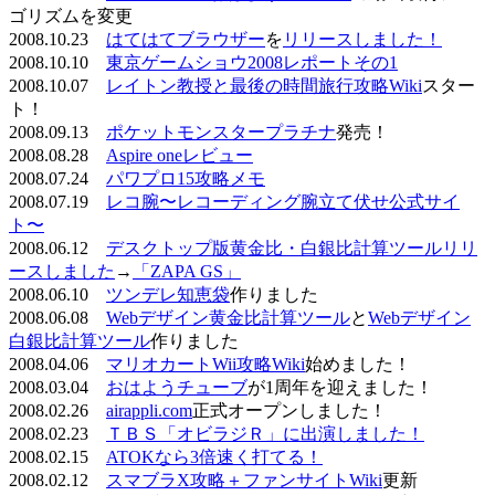
ゴリズムを変更
2008.10.23
はてはてブラウザー
を
リリースしました！
2008.10.10
東京ゲームショウ2008レポートその1
2008.10.07
レイトン教授と最後の時間旅行攻略Wiki
スター
ト！
2008.09.13
ポケットモンスタープラチナ
発売！
2008.08.28
Aspire oneレビュー
2008.07.24
パワプロ15攻略メモ
2008.07.19
レコ腕〜レコーディング腕立て伏せ公式サイ
ト〜
2008.06.12
デスクトップ版黄金比・白銀比計算ツールリリ
ースしました
→
「ZAPA GS」
2008.06.10
ツンデレ知恵袋
作りました
2008.06.08
Webデザイン黄金比計算ツール
と
Webデザイン
白銀比計算ツール
作りました
2008.04.06
マリオカートWii攻略Wiki
始めました！
2008.03.04
おはようチューブ
が1周年を迎えました！
2008.02.26
airappli.com
正式オープンしました！
2008.02.23
ＴＢＳ「オビラジＲ」に出演しました！
2008.02.15
ATOKなら3倍速く打てる！
2008.02.12
スマブラX攻略＋ファンサイトWiki
更新