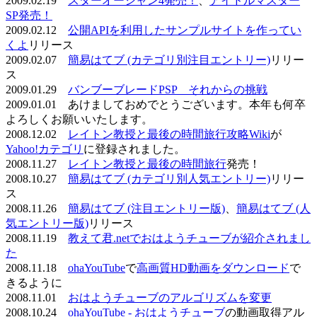
2009.02.19
スターオーシャン4発売！
、
アイドルマスター
SP発売！
2009.02.12
公開APIを利用したサンプルサイトを作ってい
くよ
リリース
2009.02.07
簡易はてブ (カテゴリ別注目エントリー)
リリー
ス
2009.01.29
バンブーブレードPSP それからの挑戦
2009.01.01 あけましておめでとうございます。本年も何卒
よろしくお願いいたします。
2008.12.02
レイトン教授と最後の時間旅行攻略Wiki
が
Yahoo!カテゴリ
に登録されました。
2008.11.27
レイトン教授と最後の時間旅行
発売！
2008.10.27
簡易はてブ (カテゴリ別人気エントリー)
リリー
ス
2008.11.26
簡易はてブ (注目エントリー版)
、
簡易はてブ (人
気エントリー版)
リリース
2008.11.19
教えて君.netでおはようチューブが紹介されまし
た
2008.11.18
ohaYouTube
で
高画質HD動画をダウンロード
で
きるように
2008.11.01
おはようチューブのアルゴリズムを変更
2008.10.24
ohaYouTube - おはようチューブ
の動画取得アル