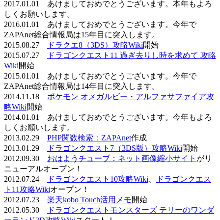
2017.01.01 あけましておめでとうございます。本年もよろ
しくお願いします。
2016.01.01 あけましておめでとうございます。今年で
ZAPAnet総合情報局は15年目に突入します。
2015.08.27
ドラクエ8（3DS）攻略Wiki
開始
2015.07.27
ドラゴンクエスト11 過ぎ去りし時を求めて 攻略
Wiki
開始
2015.01.01 あけましておめでとうございます。今年で
ZAPAnet総合情報局は14年目に突入します。
2014.11.18
ポケモン オメガルビー・アルファサファイア攻
略Wiki
開始
2014.01.01 あけましておめでとうございます。今年もよろ
しくお願いします。
2013.02.29
PHP関数検索：ZAPAnet
作成
2013.01.29
ドラゴンクエスト7（3DS版）攻略Wiki
開始
2012.09.30
おはようチューブ：ネット画像縮小サイト
がリ
ニューアルオープン！
2012.07.24
ドラゴンクエスト10攻略Wiki
、
ドラゴンクエス
ト11攻略Wiki
オープン！
2012.07.23
楽天kobo Touch活用メモ
開始
2012.05.30
ドラゴンクエストモンスターズ テリーのワンダ