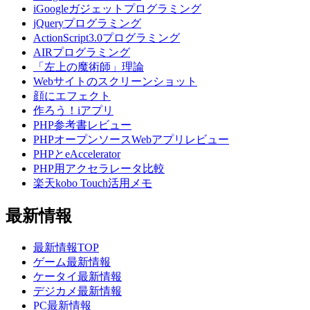
iGoogleガジェットプログラミング
jQueryプログラミング
ActionScript3.0プログラミング
AIRプログラミング
「左上の魔術師」理論
Webサイトのスクリーンショット
顔にエフェクト
作ろう！iアプリ
PHP参考書レビュー
PHPオープンソースWebアプリレビュー
PHPとeAccelerator
PHP用アクセラレータ比較
楽天kobo Touch活用メモ
最新情報
最新情報TOP
ゲーム最新情報
ケータイ最新情報
デジカメ最新情報
PC最新情報