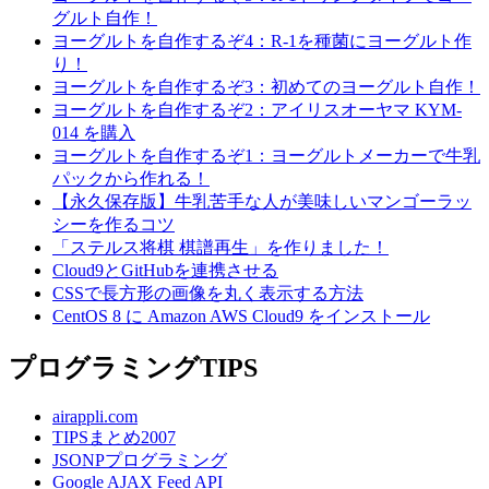
グルト自作！
ヨーグルトを自作するぞ4：R-1を種菌にヨーグルト作
り！
ヨーグルトを自作するぞ3：初めてのヨーグルト自作！
ヨーグルトを自作するぞ2：アイリスオーヤマ KYM-
014 を購入
ヨーグルトを自作するぞ1：ヨーグルトメーカーで牛乳
パックから作れる！
【永久保存版】牛乳苦手な人が美味しいマンゴーラッ
シーを作るコツ
「ステルス将棋 棋譜再生」を作りました！
Cloud9とGitHubを連携させる
CSSで長方形の画像を丸く表示する方法
CentOS 8 に Amazon AWS Cloud9 をインストール
プログラミングTIPS
airappli.com
TIPSまとめ2007
JSONPプログラミング
Google AJAX Feed API