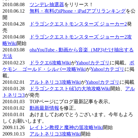
2010.08.08
ツンデレ抽選器
をリリース！
2010.06.12
無料・有料のiPhone・iPadアプリランキング
を公
開
2010.04.28
ドラゴンクエストモンスターズ ジョーカー2
発
売
2010.04.08
ドラゴンクエストモンスターズ ジョーカー2攻
略Wiki
開始
2010.03.08
ohaYouTube - 動画から音楽（MP3)だけ抽出する
方法
2010.02.23
ドラクエ6攻略Wiki
が
Yahoo!カテゴリ
に掲載。
ポ
ケモン ゴールド・シルバー攻略Wiki
が
Yahoo!カテゴリ
に掲
載。
2010.02.01
アルトネリコ3攻略Wiki
が
Yahoo!カテゴリ
に掲載
2010.01.28
ドラゴンクエスト6幻の大地攻略Wiki
開始、
アル
トネリコ3
が発売
2010.01.03 TOPページにブログ最新記事を表示。
2010.01.02
動画最新情報
を修正。
2010.01.01 あけましておめでとうございます。今年もよろ
しくお願いします。
2009.11.26
レイトン教授と魔神の笛攻略Wiki
開始
2009.10.13
アルトネリコ3攻略Wiki
開始