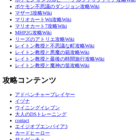
ポケモン不思議のダンジョン攻略Wiki
マザー3攻略Wiki
マリオカートWii攻略Wiki
マリオカート7攻略Wiki
MHP2G攻略Wiki
リーズのアトリエ攻略Wiki
レイトン教授と不思議な町攻略Wiki
レイトン教授と悪魔の箱攻略Wiki
レイトン教授と最後の時間旅行攻略Wiki
レイトン教授と魔神の笛攻略Wiki
攻略コンテンツ
アドベンチャープレイヤー
イヅナ
ウイニングイレブン
大人のDSトレーニング
contact
エイジオブエンパイア3
カードヒーロー
サルゲッチュ