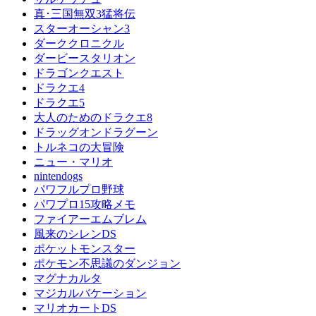
真･三国無双3猛将伝
スターオーシャン3
ダーククロニクル
ダービースタリオン
ドラゴンクエスト
ドラクエ4
ドラクエ5
大人のためのドラクエ8
ドラッグオンドラグーン
トルネコの大冒険
ニュー・マリオ
nintendogs
パワフルプロ野球
パワプロ15攻略メモ
ファイアーエムブレム
風来のシレンDS
ポケットモンスター
ポケモン不思議のダンジョン
マグナカルタ
マジカルバケーション
マリオカートDS