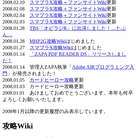
2008.02.10
スマブラX攻略＋ファンサイトWiki
更新
2008.02.08
スマブラX攻略＋ファンサイトWiki
更新
2008.02.04
スマブラX攻略＋ファンサイトWiki
更新
2008.02.03
スマブラX攻略＋ファンサイトWiki
更新
2008.01.28
TBS「オビラジR」に出演しました！…たぶ
ん…
2008.01.28
MHP2G攻略Wiki
はじめました
2008.01.27
スマブラX攻略Wiki
はじめました
2008.01.14
「ZAPA PDF READER DS」リリースしまし
た！
2008.01.14 管理人ZAPA執筆「
Adobe AIRプログラミング入
門
」が発売されました！
2008.01.05
カードヒーロー攻略
更新
2008.01.03 カードヒーロー攻略更新
2008.01.01 あけましておめでとうございます。本年も何卒
よろしくお願いいたします。
2008年1月以降の更新履歴のみ表示しています。
攻略Wiki