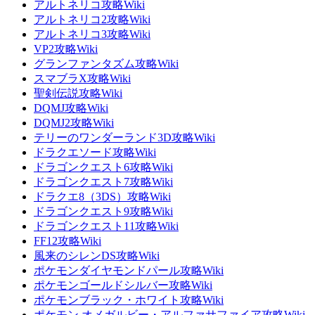
アルトネリコ攻略Wiki
アルトネリコ2攻略Wiki
アルトネリコ3攻略Wiki
VP2攻略Wiki
グランファンタズム攻略Wiki
スマブラX攻略Wiki
聖剣伝説攻略Wiki
DQMJ攻略Wiki
DQMJ2攻略Wiki
テリーのワンダーランド3D攻略Wiki
ドラクエソード攻略Wiki
ドラゴンクエスト6攻略Wiki
ドラゴンクエスト7攻略Wiki
ドラクエ8（3DS）攻略Wiki
ドラゴンクエスト9攻略Wiki
ドラゴンクエスト11攻略Wiki
FF12攻略Wiki
風来のシレンDS攻略Wiki
ポケモンダイヤモンドパール攻略Wiki
ポケモンゴールドシルバー攻略Wiki
ポケモンブラック・ホワイト攻略Wiki
ポケモン オメガルビー・アルファサファイア攻略Wiki