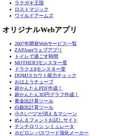
ラクガキ王国
ロストマジック
ワイルドアームズ
オリジナルWebアプリ
2007年開発Webサービス一覧
ZAPAnetウェブアプリ
トイレで過ごす時間
MOTHER3モンスター度
ドラクエ8モンスター度
DQMJスカウト能力チェック
おはようチューブ
超かんたんPDF作成！
超かんたん3D円グラフ作成！
黄金比計算ツール
白銀比計算ツール
小さい“つ”が消えるマシーン
めんまフォントお試しサイト
チンチロリン シミュレータ
ホビロン パスワード強化メーカー