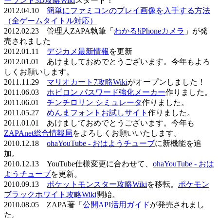
ーランド3D攻略Wiki
スタート！
2012.04.10
簡単にファミコンのプレイ画像を入手する方法
（全ゲームタイトル対応）
2012.02.23 管理人ZAPA執筆「
わかる!iPhoneカメラ
」が発
売されました
2012.01.11
デジカメ最新情報
を更新
2012.01.01 あけましておめでとうございます。今年もよろ
しくお願いします。
2011.11.29
マリオカート7攻略Wiki
がオープンしました！
2011.06.03
ホビロン パスワード強化メーカー
作りました。
2011.06.01
チンチロリン シミュレータ
作りました。
2011.05.27
めんまフォントお試しサイト
作りました。
2011.01.01 あけましておめでとうございます。今年も
ZAPAnet総合情報局
をよろしくお願いいたします。
2010.12.18
ohaYouTube - おはようチューブ
に新機能を追
加。
2010.12.13 YouTube仕様変更に合わせて、
ohaYouTube - おは
ようチューブ
を更新。
2010.09.13
ポケットモンスター攻略Wiki
を移転。
ポケモン
ブラックホワイト攻略Wiki
開始。
2010.08.05 ZAPA著「
公開API活用ガイド
が発売されまし
た。