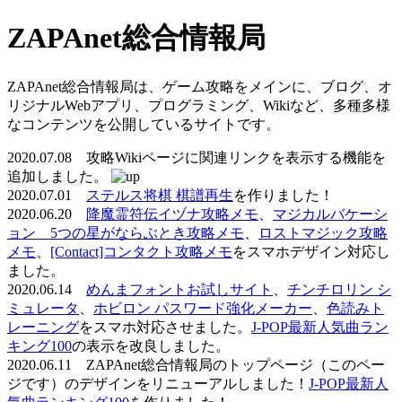
ZAPAnet総合情報局
ZAPAnet総合情報局は、ゲーム攻略をメインに、ブログ、オ
リジナルWebアプリ、プログラミング、Wikiなど、多種多様
なコンテンツを公開しているサイトです。
2020.07.08 攻略Wikiページに関連リンクを表示する機能を
追加しました。
2020.07.01
ステルス将棋 棋譜再生
を作りました！
2020.06.20
降魔霊符伝イヅナ攻略メモ
、
マジカルバケーシ
ョン 5つの星がならぶとき攻略メモ
、
ロストマジック攻略
メモ
、
[Contact]コンタクト攻略メモ
をスマホデザイン対応し
ました。
2020.06.14
めんまフォントお試しサイト
、
チンチロリン シ
ミュレータ
、
ホビロン パスワード強化メーカー
、
色読みト
レーニング
をスマホ対応させました。
J-POP最新人気曲ラン
キング100
の表示を改良しました。
2020.06.11 ZAPAnet総合情報局のトップページ（このペー
ジです）のデザインをリニューアルしました！
J-POP最新人