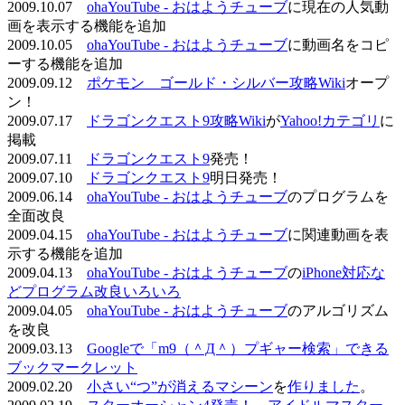
2009.10.07
ohaYouTube - おはようチューブ
に現在の人気動
画を表示する機能を追加
2009.10.05
ohaYouTube - おはようチューブ
に動画名をコピ
ーする機能を追加
2009.09.12
ポケモン ゴールド・シルバー攻略Wiki
オープ
ン！
2009.07.17
ドラゴンクエスト9攻略Wiki
が
Yahoo!カテゴリ
に
掲載
2009.07.11
ドラゴンクエスト9
発売！
2009.07.10
ドラゴンクエスト9
明日発売！
2009.06.14
ohaYouTube - おはようチューブ
のプログラムを
全面改良
2009.04.15
ohaYouTube - おはようチューブ
に関連動画を表
示する機能を追加
2009.04.13
ohaYouTube - おはようチューブ
の
iPhone対応な
どプログラム改良いろいろ
2009.04.05
ohaYouTube - おはようチューブ
のアルゴリズム
を改良
2009.03.13
Googleで「m9（＾Д＾）プギャー検索」できる
ブックマークレット
2009.02.20
小さい“つ”が消えるマシーン
を
作りました
。