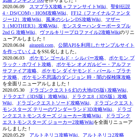
気曲ランキング100
を作りました！
2020.06.09
スマブラX攻略＋ファンサイトWiki
、
聖剣伝説
4・DS(COM)・HOM攻略Wiki
、
FF12（ファイナルファンタ
ジー12）攻略Wiki
、
風来のシレンDS攻略Wiki
、
マザー
3（MOTHER3）攻略Wiki
、
モンスターハンターポータブル
2nd G 攻略Wiki
、
ヴァルキリープロファイル2攻略Wiki
のリニ
ューアルしました！
2020.06.04
airappli.com
、
公開APIを利用したサンプルサイト
を作っていくよ
をSSL化しました。
2020.06.03
ポケモン ゴールド・シルバー攻略
、
ポケモン ブ
ラック・ホワイト攻略
、
ポケモン オメガルビー・アルファ
サファイア攻略
、
ポケモン ダイヤモンド・パール・プラチ
ナ攻略
、
ポケモン不思議のダンジョン 時・闇の探検隊攻略
を全面リニューアルしました！
2020.05.30
ドラゴンクエスト6 幻の大地(DS版) 攻略Wiki
、
ドラクエ7（3DS版）攻略Wiki
、
ドラクエ8（3DS版）攻略
Wiki
、
ドラゴンクエストソード攻略Wiki
、
ドラゴンクエスト
モンスターズ テリーのワンダーランド3D攻略Wiki
、
ドラゴ
ンクエストモンスターズ ジョーカー攻略Wiki
、
ドラゴンク
エストモンスターズ ジョーカー2攻略Wiki
を全面リニューア
ルしました！
2020.05.29
アルトネリコ攻略Wiki
、
アルトネリコ2攻略