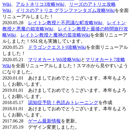
Wiki
、
アルトネリコ3攻略Wiki
、
リーズのアトリエ攻略
Wiki
、
イリスのアトリエ グランファンタズム攻略Wiki
を全面
リニューアルしました！
2020.05.28
レイトン教授と不思議な町攻略Wiki
、
レイトン
教授と悪魔の箱攻略Wiki
、
レイトン教授と最後の時間旅行攻
略Wiki
、
レイトン教授と魔神の笛攻略Wiki
を全面リニューア
ルしました！SSL化も実施しています。
2020.05.25
ドラゴンクエスト9攻略Wiki
を全面リニューアル
しました！
2020.05.21
マリオカートWii攻略Wiki
と
マリオカート7攻略
Wiki
を全面リニューアルしました！スマホから見やすいよう
になりました。
2020.01.01 あけましておめでとうございます。本年もよろ
しくお願いします。
2019.01.01 あけましておめでとうございます。本年もよろ
しくお願いします。
2018.05.17
認知症予防！色読みトレーニング
を作成
2018.01.01 あけましておめでとうございます。本年もよろ
しくお願いします。
2017.06.28
ゲーム最新情報
を更新。
2017.05.19 デザイン変更しました。