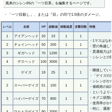
風来のシレンDSの「一ツ目系」を編集するページです。
・「一ツ目殺し」、または『目』の印で1.5倍のダメージ。
レベル
名称
HP
経験値
移動速度
攻撃回数
特徴
1
アイアンヘッド
20
23
1
1
・1マスはな
2
チェインヘッド
50
200
1
1
・壁の角越し
・貫通能力は
3
ギガヘッド
70
1200
1
1
・シレンとの
4
デスヘッド
100
3000
1
1
・隣接してい
1
ゲイズ
18
25
1
1
・「ゲイズの
・シレンがか
2
スーパーゲイズ
51
150
1
1
・催眠術の結
・というより
・キグニ状態
3
ハイパーゲイズ
70
800
1
1
・使用率がか
・特に、通路
4
ウルトラゲイズ
90
2000
1
1