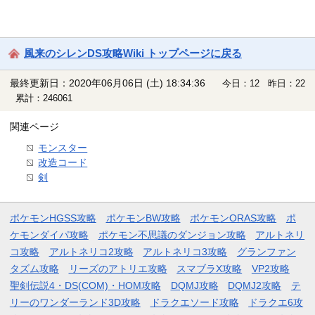
風来のシレンDS攻略Wiki トップページに戻る
最終更新日：2020年06月06日 (土) 18:34:36
今日：12 昨日：22
累計：246061
関連ページ
モンスター
改造コード
剣
ポケモンHGSS攻略
ポケモンBW攻略
ポケモンORAS攻略
ポ
ケモンダイパ攻略
ポケモン不思議のダンジョン攻略
アルトネリ
コ攻略
アルトネリコ2攻略
アルトネリコ3攻略
グランファン
タズム攻略
リーズのアトリエ攻略
スマブラX攻略
VP2攻略
聖剣伝説4・DS(COM)・HOM攻略
DQMJ攻略
DQMJ2攻略
テ
リーのワンダーランド3D攻略
ドラクエソード攻略
ドラクエ6攻