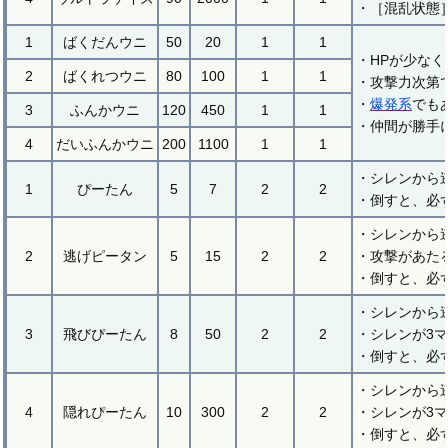
・［混乱状態
1
ばくだんウニ
50
20
1
1
・HPが少な
2
ばくれつウニ
80
100
1
1
・攻撃力次第
・
爆発系
でも
3
ふんかウニ
120
450
1
1
・仲間が勝手
4
だいふんかウニ
200
1100
1
1
・シレンから
1
ぴーたん
5
7
2
2
・倒すと、必
・シレンから
2
逃げピータン
5
15
2
2
・攻撃があた
・倒すと、必
・シレンから
3
飛びぴーたん
8
50
2
2
・シレンが3
・倒すと、必
・シレンから
4
隠れぴーたん
10
300
2
2
・シレンが3
・倒すと、必