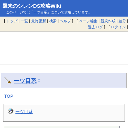
風来のシレンDS攻略Wiki
このページでは「一ツ目系」について攻略しています。
[
トップ
|
一覧
|
最終更新
|
検索
|
ヘルプ
] [
ページ編集
|
新規作成
|
差分
|
過去ログ
] [
ログイン
]
一ツ目系
†
TOP
一ツ目系